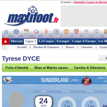
A retenir :
Palmarès Coupe du Mond
OM
PSG
Lyon
Lille
Monaco
Chelsea
Man Utd
Arsenal
Liverpool
ManCity
Ba
+ de clubs
Mercato
Ligue 1
L2/Coupes
Etranger
Coupe d'Europe
Les B
Actualité
|
Résultats & Classement
|
Buteurs
|
Calendrier
|
Equipe
Tyrese DYCE
Fiche d'identité
Bilan et Matchs saison
Carrière & Sélections
Début Co
SUNDERLAND
(ANG)
n.
AGE
TAILLE
POIDS
24
ans
? m
? kg
A