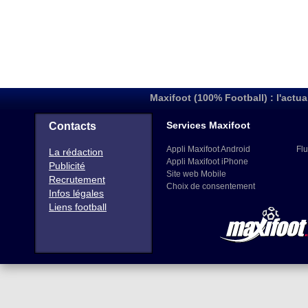
Maxifoot (100% Football) : l'actua
Services Maxifoot
Contacts
Appli Maxifoot Android
Flu
La rédaction
Appli Maxifoot iPhone
Publicité
Site web Mobile
Recrutement
Choix de consentement
Infos légales
Liens football