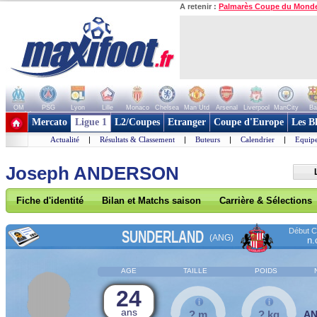
A retenir :
Palmarès Coupe du Mond
OM
PSG
Lyon
Lille
Monaco
Chelsea
Man Utd
Arsenal
Liverpool
ManCity
Ba
+ de clubs
Mercato
Ligue 1
L2/Coupes
Etranger
Coupe d'Europe
Les B
Actualité
|
Résultats & Classement
|
Buteurs
|
Calendrier
|
Equipe
Joseph ANDERSON
Fiche d'identité
Bilan et Matchs saison
Carrière & Sélections
Début Co
SUNDERLAND
(ANG)
n.
AGE
TAILLE
POIDS
24
ans
? m
? kg
A