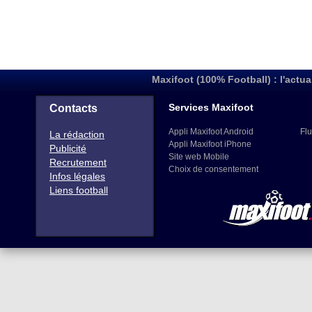
Maxifoot (100% Football) : l'actua
Services Maxifoot
Contacts
Appli Maxifoot Android
Flu
La rédaction
Appli Maxifoot iPhone
Publicité
Site web Mobile
Recrutement
Choix de consentement
Infos légales
Liens football