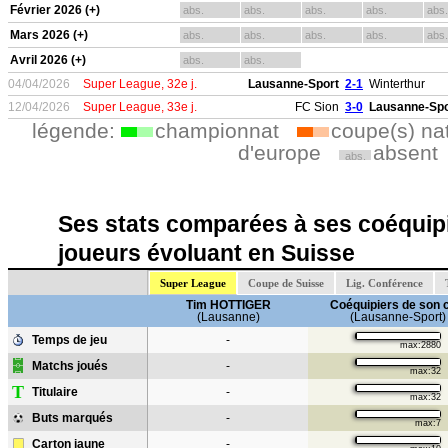
Février 2026 (+)
abs.
abs.
abs.
abs.
abs.
Mars 2026 (+)
abs.
abs.
abs.
abs.
abs.
Avril 2026 (+)
abs.
abs.
04/04/2026
Super League, 32e j.
Lausanne-Sport
2-1
Winterthur
12/04/2026
Super League, 33e j.
FC Sion
3-0
Lausanne-Spo
légende:
championnat
coupe(s) na
d'europe
absent
abs.
Ses stats comparées à ses coéquipi
joueurs évoluant en Suisse
Super League
Coupe de Suisse
Lig. Conférence
Tim HOTTIGER
Coéquipiers de son 
(Lausanne)
(Lausanne-Sport)
Temps de jeu
-
max:2880
Matchs joués
-
max:32
T
Titulaire
-
max:32
Buts marqués
-
max:7
Carton jaune
-