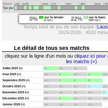
Saison
juil.
août
sept.
oct.
nov.
déc.
janv.
fé
Tps jeu:
0%
sur le terrain
22%
sur le banc
(0 min.)
(990 min.)
Temps total de jeu de son équipe (
Laus
2025/2026 : 4530 minu
Le détail de tous ses matchs
cliquez sur la ligne d'un mois ou
cliquez ici pour 
les matchs (+)
Juillet 2025 (+)
0
abs.
abs.
Aout 2025 (+)
abs.
0
abs.
0
abs.
Septembre 2025 (+)
abs.
0
0
0
Octobre 2025 (+)
abs.
abs.
abs.
0
abs.
Novembre 2025 (+)
abs.
abs.
abs.
abs.
0
Décembre 2025 (+)
abs.
0
abs.
abs.
abs.
Janvier 2026 (+)
abs.
abs.
abs.
abs.