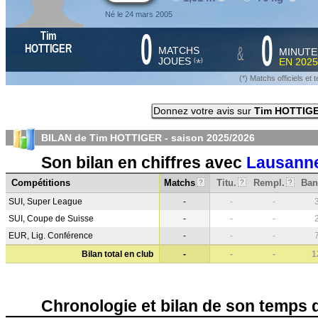
Né le 24 mars 2005
0
0
Tim
&
HOTTIGER
MATCHS
MINUTE
JOUES
EN
2025
*
(
)
(*) Matchs officiels e
Donnez votre avis sur
Tim HOTTIG
BILAN de Tim HOTTIGER - saison
2025/2026
Son bilan en chiffres avec
Lausanne
Compétitions
Matchs
Titu.
Rempl.
Ban
?
?
?
SUI, Super League
-
-
-
SUI, Coupe de Suisse
-
-
-
EUR, Lig. Conférence
-
-
-
Bilan total en club
-
-
-
1
Chronologie et bilan de son temps 