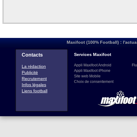
Maxifoot (100% Football) : l'actua
Services Maxifoot
Contacts
Appli Maxifoot Android
Flu
La rédaction
Appli Maxifoot iPhone
Publicité
Site web Mobile
Recrutement
Choix de consentement
Infos légales
Liens football