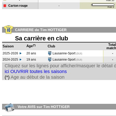
max:10
Carton rouge
-
max:2
CARRIERE de Tim HOTTIGER
Sa carrière en club
Total
(*)
Age
Saison
Club
match
2025-2026
20 ans
Lausanne-Sport
-
(SUI)
2024-2025
19 ans
Lausanne-Sport
-
(SUI
)
Cliquez sur les lignes pour afficher/masquer le détai
ici OUVRIR toutes les saisons
(*)
Age au début de la saison
Votre AVIS sur Tim HOTTIGER