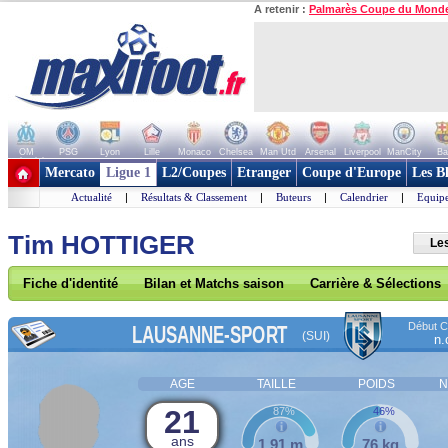
A retenir :
Palmarès Coupe du Mond
OM
PSG
Lyon
Lille
Monaco
Chelsea
Man Utd
Arsenal
Liverpool
ManCity
Ba
+ de clubs
Mercato
Ligue 1
L2/Coupes
Etranger
Coupe d'Europe
Les B
Actualité
|
Résultats & Classement
|
Buteurs
|
Calendrier
|
Equipe
Tim HOTTIGER
Le
Fiche d'identité
Bilan et Matchs saison
Carrière & Sélections
Début Co
LAUSANNE-SPORT
(SUI)
n.
AGE
TAILLE
POIDS
N
21
87%
46%
ans
1,91 m
76 kg