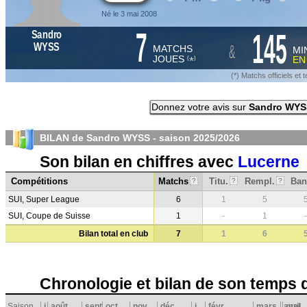
Né le 3 mai 2008
7
145
Sandro
&
WYSS
MATCHS
MI
JOUES
E
*
(
)
(*) Matchs officiels e
Donnez votre avis sur
Sandro WYS
BILAN de Sandro WYSS - saison
2025/2026
Son bilan en chiffres avec
Lucerne
Compétitions
Matchs
Titu.
Rempl.
Ban
?
?
?
SUI, Super League
6
1
5
SUI, Coupe de Suisse
1
-
1
-
Bilan total en club
7
1
6
Chronologie et bilan de son temps 
Saison
j
août
sept.
oct.
nov.
déc.
j
févr.
mars
avril
mai