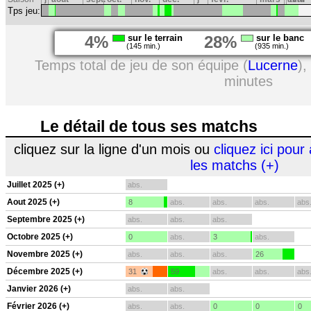
Tps jeu:
4%
sur le terrain
28%
sur le banc
(145 min.)
(935 min.)
Temps total de jeu de son équipe (
Lucerne
),
minutes
Le détail de tous ses matchs
cliquez sur la ligne d'un mois ou
cliquez ici pour 
les matchs (+)
Juillet 2025 (+)
abs.
Aout 2025 (+)
8
abs.
abs.
abs.
abs
Septembre 2025 (+)
abs.
abs.
abs.
Octobre 2025 (+)
0
abs.
3
abs.
Novembre 2025 (+)
abs.
abs.
abs.
26
Décembre 2025 (+)
31
59
abs.
abs.
abs
Janvier 2026 (+)
abs.
abs.
Février 2026 (+)
abs.
abs.
0
0
0