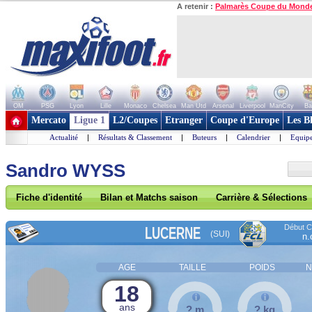
A retenir :
Palmarès Coupe du Mond
OM
PSG
Lyon
Lille
Monaco
Chelsea
Man Utd
Arsenal
Liverpool
ManCity
Ba
+ de clubs
Mercato
Ligue 1
L2/Coupes
Etranger
Coupe d'Europe
Les B
Actualité
|
Résultats & Classement
|
Buteurs
|
Calendrier
|
Equipe
Sandro WYSS
Fiche d'identité
Bilan et Matchs saison
Carrière & Sélections
Début Co
LUCERNE
(SUI)
n.
AGE
TAILLE
POIDS
N
18
ans
? m
? kg