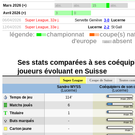
Mars 2026 (+)
abs.
abs.
15
abs.
Avril 2026 (+)
3
0
06/04/2026
Super League, 32e j.
Servette Genève
3-0
Lucerne
12/04/2026
Super League, 33e j.
Lucerne
2-2
St Gall
légende:
championnat
coupe(s) na
d'europe
absent
abs.
Ses stats comparées à ses coéquipi
joueurs évoluant en Suisse
Super League
Coupe de Suisse
Toutes com
Sandro WYSS
Coéquipiers de son 
(Lucerne)
(Lucerne)
Temps de jeu
114'
max:2970
Matchs joués
6
max:33
T
Titulaire
1
max:33
Buts marqués
-
max:12
Carton jaune
-
max:7