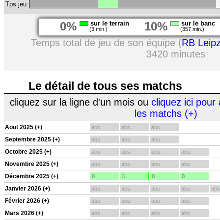
Tps jeu:
0%
sur le terrain
10%
sur le banc
(3 min.)
(357 min.)
Temps total de jeu de son équipe (
RB Leipz
3420 minutes
Le détail de tous ses matchs
cliquez sur la ligne d'un mois ou
cliquez ici pour 
les matchs (+)
Aout 2025 (+)
abs.
abs.
abs.
Septembre 2025 (+)
abs.
abs.
abs.
Octobre 2025 (+)
abs.
abs.
abs.
abs.
Novembre 2025 (+)
abs.
abs.
abs.
abs.
Décembre 2025 (+)
0
3
0
0
Janvier 2026 (+)
abs.
abs.
abs.
abs.
abs
Février 2026 (+)
abs.
abs.
abs.
abs.
Mars 2026 (+)
abs.
abs.
abs.
abs.