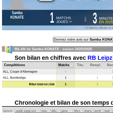
1
3
Samba
&
KONATE
MATCHS
MINUTE
JOUES
EN
2025
*
(
)
(*) Matchs officiels e
Donnez votre avis sur
Samba KONA
BILAN de Samba KONATE - saison
2025/2026
Son bilan en chiffres avec
RB Leipz
Compétitions
Matchs
Titu.
Rempl.
Ban
?
?
?
ALL, Coupe d'Allemagne
-
-
-
ALL, Bundesliga
1
-
1
Bilan total en club
1
-
1
Chronologie et bilan de son temps 
Saison
août
sept.
oct.
nov.
déc.
janv.
févr.
mars
avril
mai