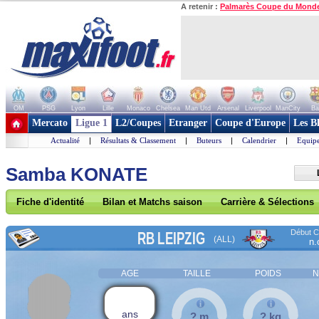
A retenir :
Palmarès Coupe du Mond
OM
PSG
Lyon
Lille
Monaco
Chelsea
Man Utd
Arsenal
Liverpool
ManCity
Ba
+ de clubs
Mercato
Ligue 1
L2/Coupes
Etranger
Coupe d'Europe
Les B
Actualité
|
Résultats & Classement
|
Buteurs
|
Calendrier
|
Equipe
Samba KONATE
Fiche d'identité
Bilan et Matchs saison
Carrière & Sélections
Début Co
RB LEIPZIG
(ALL)
n.
AGE
TAILLE
POIDS
N
ans
? m
? kg