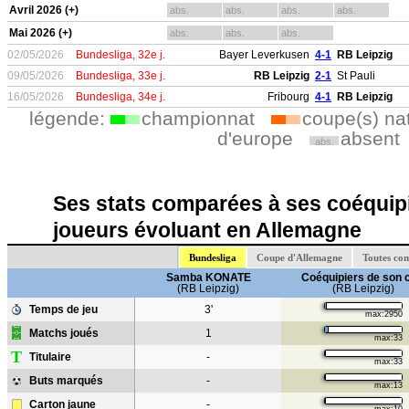
Avril 2026 (+)
abs.
abs.
abs.
abs.
Mai 2026 (+)
abs.
abs.
abs.
02/05/2026
Bundesliga, 32e j.
Bayer Leverkusen
4-1
RB Leipzig
09/05/2026
Bundesliga, 33e j.
RB Leipzig
2-1
St Pauli
16/05/2026
Bundesliga, 34e j.
Fribourg
4-1
RB Leipzig
légende:
championnat
coupe(s) na
d'europe
absent
abs.
Ses stats comparées à ses coéquipi
joueurs évoluant en Allemagne
Bundesliga
Coupe d'Allemagne
Toutes co
Samba KONATE
Coéquipiers de son 
(RB Leipzig)
(RB Leipzig)
Temps de jeu
3'
max:2950
Matchs joués
1
max:33
T
Titulaire
-
max:33
Buts marqués
-
max:13
Carton jaune
-