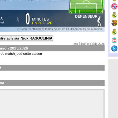
0
DÉFENSEUR
&
HS
MINUTES
S
EN
2025-26
*
(
)
(*) Matchs officiels et temps de jeu en CLUB au cours de la saison
tre avis sur
Nick RASOULINIA
mis à jour le 8 aoû. 2026
aison
2025/2026
de match joué cette saison
A
NIA