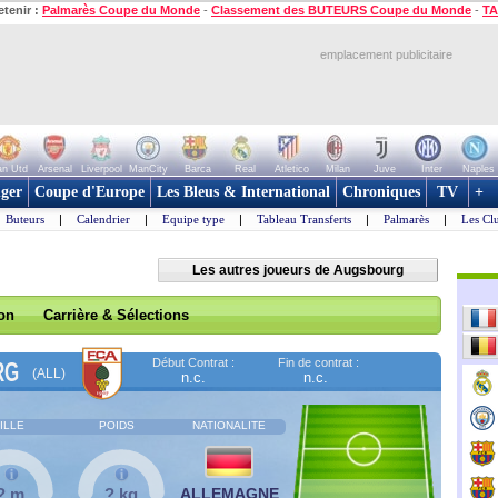
etenir :
Palmarès Coupe du Monde
-
Classement des BUTEURS Coupe du Monde
-
TA
emplacement publicitaire
n Utd
Arsenal
Liverpool
ManCity
Barca
Real
Atletico
Milan
Juve
Inter
Naples
ger
Coupe d'Europe
Les Bleus & International
Chroniques
TV
+
Buteurs
|
Calendrier
|
Equipe type
|
Tableau Transferts
|
Palmarès
|
Les Cl
Les autres joueurs de Augsbourg
son
Carrière & Sélections
Début Contrat :
Fin de contrat :
RG
(ALL)
n.c.
n.c.
ILLE
POIDS
NATIONALITE
? m
? kg
ALLEMAGNE