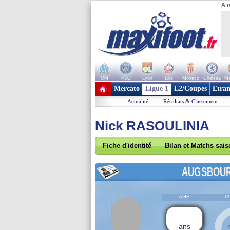
A r
OM
PSG
Lyon
Lille
Monaco
Chelsea
Ma
+ de clubs
Mercato
Ligue 1
L2/Coupes
Etran
Actualité
|
Résultats & Classement
|
Nick RASOULINIA
Fiche d'identité
Bilan et Matchs sai
AUGSBOU
AGE
TA
ans