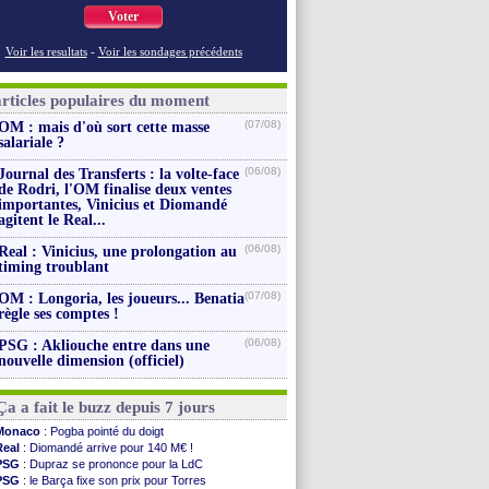
Voter
Voir les resultats
-
Voir les sondages précédents
articles populaires du moment
(07/08)
OM : mais d'où sort cette masse
salariale ?
(06/08)
Journal des Transferts : la volte-face
de Rodri, l'OM finalise deux ventes
importantes, Vinicius et Diomandé
agitent le Real...
(06/08)
Real : Vinicius, une prolongation au
timing troublant
(07/08)
OM : Longoria, les joueurs... Benatia
règle ses comptes !
(06/08)
PSG : Akliouche entre dans une
nouvelle dimension (officiel)
Ça a fait le buzz depuis 7 jours
Monaco
: Pogba pointé du doigt
Real
: Diomandé arrive pour 140 M€ !
PSG
: Dupraz se prononce pour la LdC
PSG
: le Barça fixe son prix pour Torres