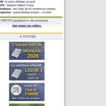
OM
: le retour d'Adidas est acté
FIFA
: Infantino sollicite Trump
Bordeaux
: des clubs de N1 montent au créneau
Argentine
: quand Medina recadre... sa mère
Real
: le démenti de Leipzig pour Diomandé
OM
: Paixão attire un 2e club anglais
VIDEOS populaires du moment
Voir toutes les vidéos
A SUIVRE
L'equipe type de
MONDIAL
2026
Le meilleur effectif
LIGUE 1
saison
2025-26
Indice MF :
l'état de
FORME
des clubs en europe