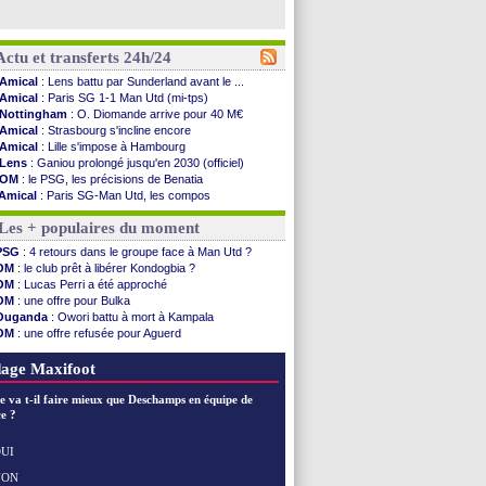
Actu et transferts 24h/24
Amical
: Lens battu par Sunderland avant le ...
Amical
: Paris SG 1-1 Man Utd (mi-tps)
Nottingham
: O. Diomande arrive pour 40 M€
Amical
: Strasbourg s'incline encore
Amical
: Lille s'impose à Hambourg
Lens
: Ganiou prolongé jusqu'en 2030 (officiel)
OM
: le PSG, les précisions de Benatia
Amical
: Paris SG-Man Utd, les compos
Amical
: Chelsea corrige l'AC Milan
Les + populaires du moment
Argentine
: Messi perd son papa
Amical
: l'Inter s'offre la Juventus
PSG
: 4 retours dans le groupe face à Man Utd ?
Atletico
: Almada rejoint River Plate (off.)
OM
: le club prêt à libérer Kondogbia ?
Monaco
: Camara a la cote en Angleterre
OM
: Lucas Perri a été approché
Amical
: encore une défaite pour Strasbourg
OM
: une offre pour Bulka
OM
: la piste Goore en attaque
Ouganda
: Owori battu à mort à Kampala
PSG
: ça négocie avec le Barça pour Torres
OM
: une offre refusée pour Aguerd
Amical
: Rennes s'incline contre Brentford
PSG
: Liverpool va proposer 115 M€ pour Barcola
Arsenal
: c'est signé pour Guimaraes (officiel)
OM
: B. Genesio - "ce n'est pas idéal"
age Maxifoot
Amical
: Le Mans concède un nul
Real
: Mourinho durcit les règles
e va t-il faire mieux que Deschamps en équipe de
Amical
: Toulouse s'incline lourdement
e ?
OM
: Benatia et la "médiocrité" dans le club
Newcastle
: Guimarães, le club se défend
UI
L2
: la 1ère journée à suivre en DIRECT !
NON
Voir les brèves précédentes