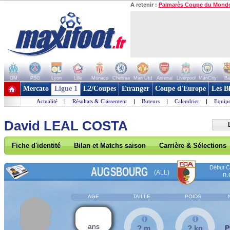
A retenir :
Palmarès Coupe du Mond
OM
PSG
Lyon
Lille
Monaco
Chelsea
Man Utd
Arsenal
Liverpool
ManCity
Ba
+ de clubs
Mercato
Ligue 1
L2/Coupes
Etranger
Coupe d'Europe
Les B
Actualité
|
Résultats & Classement
|
Buteurs
|
Calendrier
|
Equipe
David LEAL COSTA
Fiche d'identité
Bilan et Matchs saison
Carrière & Sélections
Début Co
AUGSBOURG
(ALL)
n.
AGE
TAILLE
POIDS
ans
? m
? kg
P