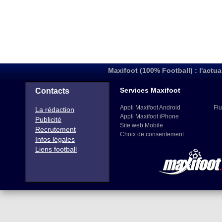
Maxifoot (100% Football) : l'actua
Services Maxifoot
Contacts
Appli Maxifoot Android
Flu
La rédaction
Appli Maxifoot iPhone
Publicité
Site web Mobile
Recrutement
Choix de consentement
Infos légales
Liens football