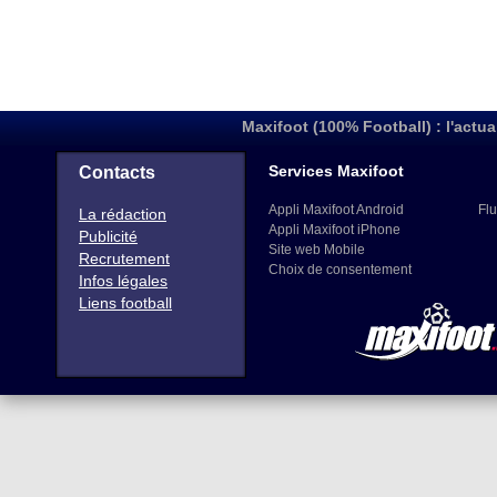
Maxifoot (100% Football) : l'actua
Services Maxifoot
Contacts
Appli Maxifoot Android
Flu
La rédaction
Appli Maxifoot iPhone
Publicité
Site web Mobile
Recrutement
Choix de consentement
Infos légales
Liens football