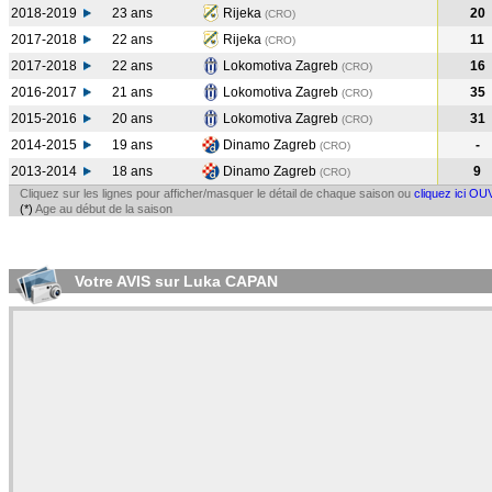
2018-2019
23 ans
Rijeka
20
(CRO
)
2017-2018
22 ans
Rijeka
11
(CRO
)
2017-2018
22 ans
Lokomotiva Zagreb
16
(CRO
)
2016-2017
21 ans
Lokomotiva Zagreb
35
(CRO
)
2015-2016
20 ans
Lokomotiva Zagreb
31
(CRO
)
2014-2015
19 ans
Dinamo Zagreb
-
(CRO
)
2013-2014
18 ans
Dinamo Zagreb
9
(CRO
)
Cliquez sur les lignes pour afficher/masquer le détail de chaque saison ou
cliquez ici OU
(*)
Age au début de la saison
Votre AVIS sur Luka CAPAN