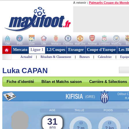
A retenir :
Palmarès Coupe du Mond
OM
PSG
Lyon
Lille
Monaco
Chelsea
Man Utd
Arsenal
Liverpool
ManCity
Ba
+ de clubs
Mercato
Ligue 1
L2/Coupes
Etranger
Coupe d'Europe
Les B
Actualité
|
Résultats & Classement
|
Buteurs
|
Calendrier
|
Equipe
Luka CAPAN
Fiche d'identité
Bilan et Matchs saison
Carrière & Sélections
Début Co
KIFISIA
(GRE)
n.
AGE
TAILLE
POIDS
31
ans
? m
? kg