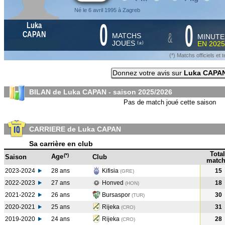
Né le 6 avril 1995 à Zagreb
0
0
Luka
&
CAPAN
MATCHS
MINUTE
JOUES
EN
2025
*
(
)
(*) Matchs officiels e
Donnez votre avis sur
Luka CAPA
BILAN de Luka CAPAN - saison
2025/2026
Pas de match joué cette saison
CARRIERE de Luka CAPAN
Sa carrière en club
Total
(*)
Age
Saison
Club
match
2023-2024
28 ans
Kifisia
15
(GRE
)
2022-2023
27 ans
Honved
18
(HON
)
2021-2022
26 ans
Bursaspor
30
(TUR
)
2020-2021
25 ans
Rijeka
31
(CRO
)
2019-2020
24 ans
Rijeka
28
(CRO
)