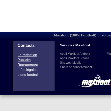
Maxifoot (100% Football) : l'actua
Services Maxifoot
Contacts
Appli Maxifoot Android
Flu
La rédaction
Appli Maxifoot iPhone
Publicité
Site web Mobile
Recrutement
Choix de consentement
Infos légales
Liens football