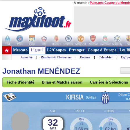
A retenir :
Palmarès Coupe du Mond
OM
PSG
Lyon
Lille
Monaco
Chelsea
Man Utd
Arsenal
Liverpool
ManCity
Ba
+ de clubs
Mercato
Ligue 1
L2/Coupes
Etranger
Coupe d'Europe
Les B
Actualité
|
Résultats & Classement
|
Buteurs
|
Calendrier
|
Equipe
Jonathan MENÉNDEZ
Fiche d'identité
Bilan et Matchs saison
Carrière & Sélections
Début Co
KIFISIA
(GRE)
n.
AGE
TAILLE
POIDS
32
0%
1%
ans
1,66 m
62 kg
A