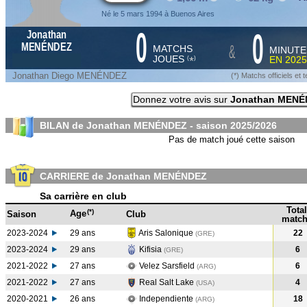
Né le 5 mars 1994 à Buenos Aires
0
0
Jonathan
&
MENÉNDEZ
MATCHS
MINUTE
JOUES
EN
2025
*
(
)
Jonathan Diego MENÉNDEZ
(*) Matchs officiels e
Donnez votre avis sur
Jonathan MENÉ
BILAN de Jonathan MENÉNDEZ - saison
2025/2026
Pas de match joué cette saison
CARRIERE de Jonathan MENÉNDEZ
Sa carrière en club
Total
(*)
Age
Saison
Club
match
2023-2024
29 ans
Aris Salonique
22
(GRE
)
2023-2024
29 ans
Kifisia
6
(GRE
)
2021-2022
27 ans
Velez Sarsfield
6
(ARG
)
2021-2022
27 ans
Real Salt Lake
4
(USA
)
2020-2021
26 ans
Independiente
18
(ARG
)