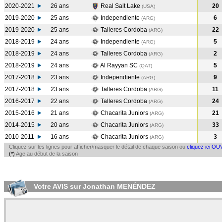
2020-2021
26 ans
Real Salt Lake
20
(USA
)
2019-2020
25 ans
Independiente
6
(ARG
)
2019-2020
25 ans
Talleres Cordoba
22
(ARG
)
2018-2019
24 ans
Independiente
5
(ARG
)
2018-2019
24 ans
Talleres Cordoba
2
(ARG
)
2018-2019
24 ans
Al Rayyan SC
5
(QAT
)
2017-2018
23 ans
Independiente
9
(ARG
)
2017-2018
23 ans
Talleres Cordoba
11
(ARG
)
2016-2017
22 ans
Talleres Cordoba
24
(ARG
)
2015-2016
21 ans
Chacarita Juniors
21
(ARG
)
2014-2015
20 ans
Chacarita Juniors
33
(ARG
)
2010-2011
16 ans
Chacarita Juniors
3
(ARG
)
Cliquez sur les lignes pour afficher/masquer le détail de chaque saison ou
cliquez ici OU
(*)
Age au début de la saison
Votre AVIS sur Jonathan MENÉNDEZ