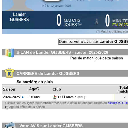
Né le 12 janvier 2006
0
0
Lander
&
GIJSBERS
MATCHS
MINUTE
JOUES
EN
2025
*
(
)
(*) Matchs officiels e
Donnez votre avis sur
Lander GIJSB
BILAN de Lander GIJSBERS - saison
2025/2026
Pas de match joué cette saison
CARRIERE de Lander GIJSBERS
Sa carrière en club
Total
(*)
Age
Saison
Club
match
2024-2025
18 ans
OH Louvain
-
(BEL
)
Cliquez sur les lignes pour afficher/masquer le détail de chaque saison ou
cliquez ici OU
(*)
Age au début de la saison
Votre AVIS sur Lander GIJSBERS