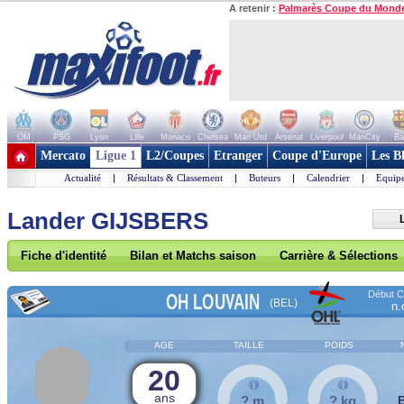
A retenir :
Palmarès Coupe du Mond
OM
PSG
Lyon
Lille
Monaco
Chelsea
Man Utd
Arsenal
Liverpool
ManCity
Ba
+ de clubs
Mercato
Ligue 1
L2/Coupes
Etranger
Coupe d'Europe
Les B
Actualité
|
Résultats & Classement
|
Buteurs
|
Calendrier
|
Equipe
Lander GIJSBERS
Fiche d'identité
Bilan et Matchs saison
Carrière & Sélections
Début Co
OH LOUVAIN
(BEL)
n.
AGE
TAILLE
POIDS
20
ans
? m
? kg