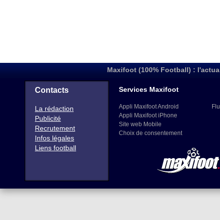
Maxifoot (100% Football) : l'actua
Services Maxifoot
Contacts
Appli Maxifoot Android
Flu
La rédaction
Appli Maxifoot iPhone
Publicité
Site web Mobile
Recrutement
Choix de consentement
Infos légales
Liens football