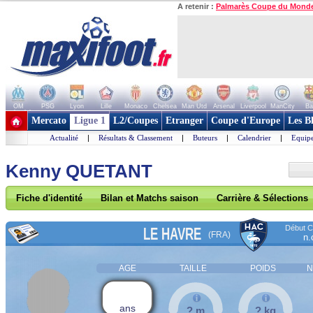
A retenir :
Palmarès Coupe du Mond
OM
PSG
Lyon
Lille
Monaco
Chelsea
Man Utd
Arsenal
Liverpool
ManCity
Ba
+ de clubs
Mercato
Ligue 1
L2/Coupes
Etranger
Coupe d'Europe
Les B
Actualité
|
Résultats & Classement
|
Buteurs
|
Calendrier
|
Equipe
Kenny QUETANT
Fiche d'identité
Bilan et Matchs saison
Carrière & Sélections
Début Co
LE HAVRE
(FRA)
n.
AGE
TAILLE
POIDS
N
ans
? m
? kg