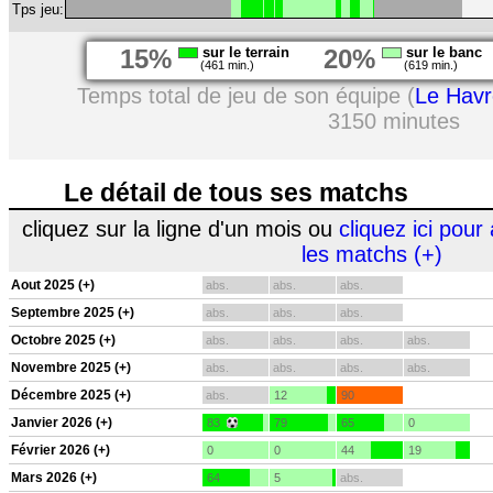
Tps jeu:
15%
sur le terrain
20%
sur le banc
(461 min.)
(619 min.)
Temps total de jeu de son équipe (
Le Havr
3150 minutes
Le détail de tous ses matchs
cliquez sur la ligne d'un mois ou
cliquez ici pour 
les matchs (+)
Aout 2025 (+)
abs.
abs.
abs.
Septembre 2025 (+)
abs.
abs.
abs.
Octobre 2025 (+)
abs.
abs.
abs.
abs.
Novembre 2025 (+)
abs.
abs.
abs.
abs.
Décembre 2025 (+)
abs.
12
90
Janvier 2026 (+)
83
79
65
0
Février 2026 (+)
0
0
44
19
Mars 2026 (+)
64
5
abs.