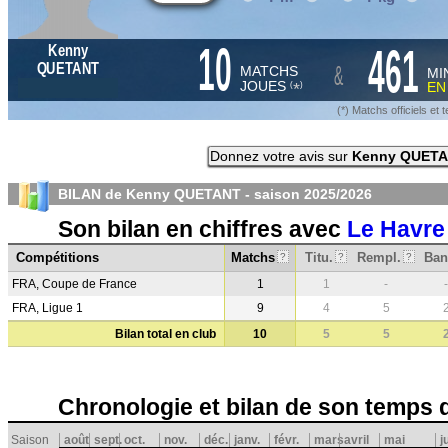
10
461
Kenny
&
QUETANT
MATCHS
MI
JOUES
E
*
(
)
(*) Matchs officiels e
Donnez votre avis sur
Kenny QUET
BILAN de Kenny QUETANT - saison
2025/2026
Son bilan en chiffres avec
Le Havre
Compétitions
Matchs
Titu.
Rempl.
Ban
?
?
?
FRA, Coupe de France
1
1
-
-
FRA, Ligue 1
9
4
5
Bilan total en club
10
5
5
Chronologie et bilan de son temps 
Saison
août
sept.
oct.
nov.
déc.
janv.
févr.
mars
avril
mai
j