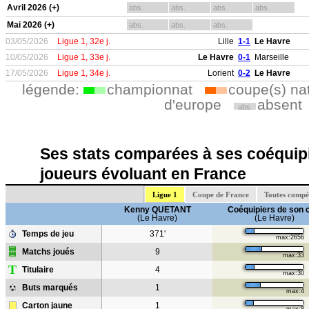
Avril 2026 (+)
abs.
abs.
abs.
abs.
Mai 2026 (+)
abs.
abs.
abs.
03/05/2026
Ligue 1, 32e j.
Lille
1-1
Le Havre
10/05/2026
Ligue 1, 33e j.
Le Havre
0-1
Marseille
17/05/2026
Ligue 1, 34e j.
Lorient
0-2
Le Havre
légende:
championnat
coupe(s) na
d'europe
absent
abs.
Ses stats comparées à ses coéquipi
joueurs évoluant en France
Ligue 1
Coupe de France
Toutes compé
Kenny QUETANT
Coéquipiers de son 
(Le Havre)
(Le Havre)
Temps de jeu
371'
max:2656
Matchs joués
9
max:33
T
Titulaire
4
max:30
Buts marqués
1
max:4
Carton jaune
1