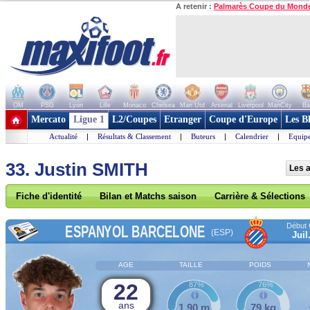
A retenir :
Palmarès Coupe du Mond
OM
PSG
Lyon
Lille
Monaco
Chelsea
Man Utd
Arsenal
Liverpool
ManCity
Ba
+ de clubs
Mercato
Ligue 1
L2/Coupes
Etranger
Coupe d'Europe
Les B
Actualité
|
Résultats & Classement
|
Buteurs
|
Calendrier
|
Equipe
33. Justin SMITH
Les 
Fiche d'identité
Bilan et Matchs saison
Carrière & Sélections
Début 
ESPANYOL BARCELONE
(ESP)
Juil
AGE
TAILLE
POIDS
22
87%
76%
ans
1,90 m
79 kg