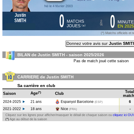
Né le 4 février 2003
0
0
Justin
&
SMITH
MATCHS
MINUTE
JOUES
EN
2025
*
(
)
(*) Matchs officiels e
Donnez votre avis sur
Justin SMIT
BILAN de Justin SMITH - saison
2025/2026
Pas de match joué cette saison
CARRIERE de Justin SMITH
Sa carrière en club
Total
(*)
Age
Saison
Club
match
2024-2025
21 ans
Espanyol Barcelone
6
(ESP
)
2021-2022
18 ans
Nice
-
(FRA
)
Cliquez sur les lignes pour afficher/masquer le détail de chaque saison ou
cliquez ici OU
(*)
Age au début de la saison