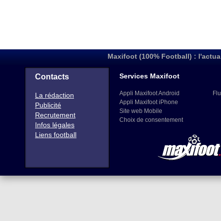
Maxifoot (100% Football) : l'actua
Services Maxifoot
Contacts
Appli Maxifoot Android
Flu
La rédaction
Appli Maxifoot iPhone
Publicité
Site web Mobile
Recrutement
Choix de consentement
Infos légales
Liens football