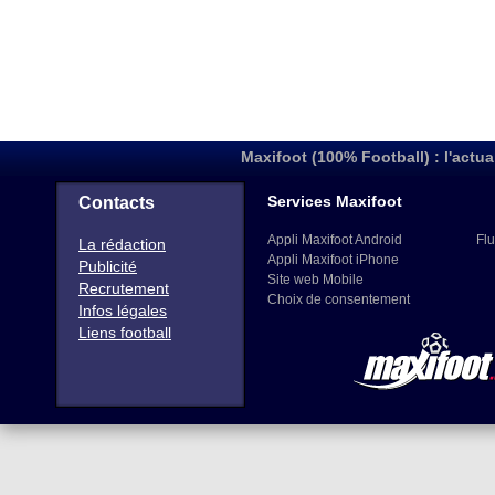
Maxifoot (100% Football) : l'actua
Services Maxifoot
Contacts
Appli Maxifoot Android
Flu
La rédaction
Appli Maxifoot iPhone
Publicité
Site web Mobile
Recrutement
Choix de consentement
Infos légales
Liens football