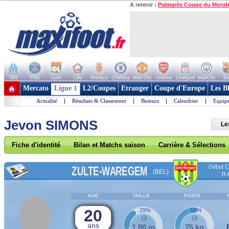
A retenir :
Palmarès Coupe du Mond
OM
PSG
Lyon
Lille
Monaco
Chelsea
Man Utd
Arsenal
Liverpool
ManCity
Ba
+ de clubs
Mercato
Ligue 1
L2/Coupes
Etranger
Coupe d'Europe
Les B
Actualité
|
Résultats & Classement
|
Buteurs
|
Calendrier
|
Equipe
Jevon SIMONS
Le
Fiche d'identité
Bilan et Matchs saison
Carrière & Sélections
Début Co
ZULTE-WAREGEM
(BEL)
n.
AGE
TAILLE
POIDS
20
29%
50%
ans
1,80 m
75 kg