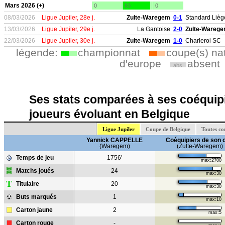
Mars 2026 (+)
0
83
0
08/03/2026
Ligue Jupiler, 28e j.
Zulte-Waregem
0-1
Standard Lièg
13/03/2026
Ligue Jupiler, 29e j.
La Gantoise
2-0
Zulte-Wareg
22/03/2026
Ligue Jupiler, 30e j.
Zulte-Waregem
1-0
Charleroi SC
légende:
championnat
coupe(s) na
d'europe
absent
abs.
Ses stats comparées à ses coéquipi
joueurs évoluant en Belgique
Ligue Jupiler
Coupe de Belgique
Toutes co
Yannick CAPPELLE
Coéquipiers de son 
(Waregem)
(Zulte-Waregem)
Temps de jeu
1756'
max:2700
Matchs joués
24
max:30
T
Titulaire
20
max:30
Buts marqués
1
max:10
Carton jaune
2
max:5
Carton rouge
-