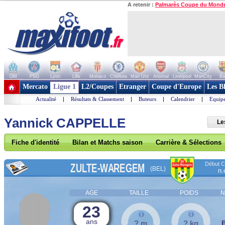
A retenir :
Palmarès Coupe du Mond
OM
PSG
Lyon
Lille
Monaco
Chelsea
Man Utd
Arsenal
Liverpool
ManCity
Ba
+ de clubs
Mercato
Ligue 1
L2/Coupes
Etranger
Coupe d'Europe
Les B
Actualité
|
Résultats & Classement
|
Buteurs
|
Calendrier
|
Equipe
Yannick CAPPELLE
Le
Fiche d'identité
Bilan et Matchs saison
Carrière & Sélections
Début Co
ZULTE-WAREGEM
(BEL)
n.
AGE
TAILLE
POIDS
N
23
ans
? m
? kg