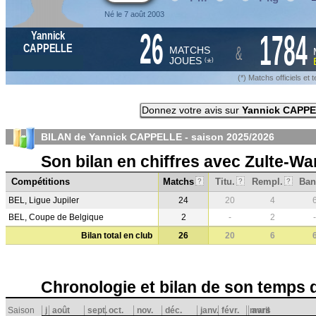
Né le 7 août 2003
26
1784
Yannick
&
CAPPELLE
MATCHS
JOUES
*
(
)
(*) Matchs officiels e
Donnez votre avis sur
Yannick CAPP
BILAN de Yannick CAPPELLE - saison
2025/2026
Son bilan en chiffres avec Zulte-W
Compétitions
Matchs
Titu.
Rempl.
Ban
?
?
?
BEL, Ligue Jupiler
24
20
4
BEL, Coupe de Belgique
2
-
2
-
Bilan total en club
26
20
6
Chronologie et bilan de son temps 
Saison
j
août
sept.
oct.
nov.
déc.
janv.
févr.
mars
avril