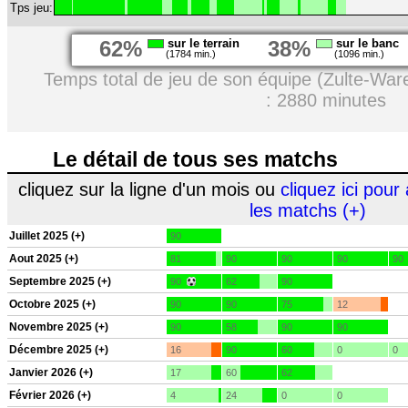
Tps jeu:
62%
sur le terrain
38%
sur le banc
(1784 min.)
(1096 min.)
Temps total de jeu de son équipe (Zulte-Wa
: 2880 minutes
Le détail de tous ses matchs
cliquez sur la ligne d'un mois ou
cliquez ici pour 
les matchs (+)
Juillet 2025 (+)
90
Aout 2025 (+)
81
90
90
90
90
Septembre 2025 (+)
90
62
90
Octobre 2025 (+)
90
90
75
12
Novembre 2025 (+)
90
58
90
90
Décembre 2025 (+)
16
90
60
0
0
Janvier 2026 (+)
17
60
62
Février 2026 (+)
4
24
0
0