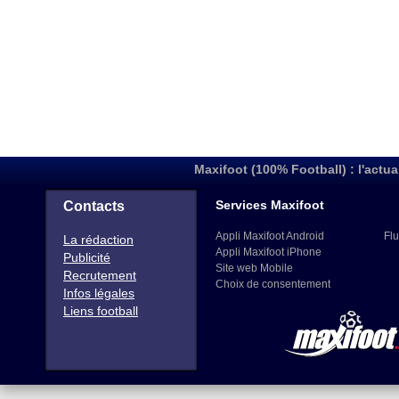
Maxifoot (100% Football) : l'actua
Services Maxifoot
Contacts
Appli Maxifoot Android
Flu
La rédaction
Appli Maxifoot iPhone
Publicité
Site web Mobile
Recrutement
Choix de consentement
Infos légales
Liens football