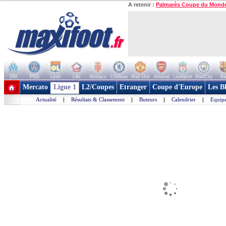
A retenir :
Palmarès Coupe du Mond
OM
PSG
Lyon
Lille
Monaco
Chelsea
Man Utd
Arsenal
Liverpool
ManCity
Ba
+ de clubs
Mercato
Ligue 1
L2/Coupes
Etranger
Coupe d'Europe
Les B
Actualité
|
Résultats & Classement
|
Buteurs
|
Calendrier
|
Equipe