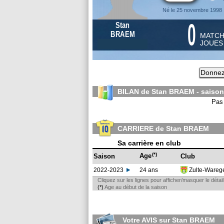
Né le 25 novembre 1998
0
Stan
BRAEM
MATC
JOUE
Donnez
BILAN de Stan BRAEM - saiso
Pas 
CARRIERE de Stan BRAEM
Sa carrière en club
(*)
Age
Saison
Club
2022-2023
24 ans
Zulte-Ware
Cliquez sur les lignes pour afficher/masquer le déta
(*)
Age au début de la saison
Votre AVIS sur Stan BRAEM