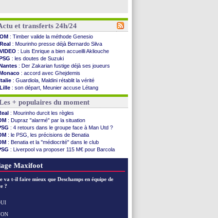
Actu et transferts 24h/24
OM
: Timber valide la méthode Genesio
Real
: Mourinho presse déjà Bernardo Silva
VIDEO
: Luis Enrique a bien accueilli Akliouche
PSG
: les doutes de Suzuki
Nantes
: Der Zakarian fustige déjà ses joueurs
Monaco
: accord avec Ghejdemis
Italie
: Guardiola, Maldini rétablit la vérité
Lille
: son départ, Meunier accuse Létang
FIFA
: Infantino ne démissionnera pas
Les + populaires du moment
Barça
: Flick esquive pour Ferran Torres
Liverpool
: Araujo, une option d'achat à 55 M€
Real
: Mourinho durcit les règles
Lens
: inquiétude pour Édouard
OM
: Dupraz "alarmé" par la situation
Man Utd
: Vitek vendu à Middlesbrough (off.)
PSG
: 4 retours dans le groupe face à Man Utd ?
PSV
: Sano recruté pour 14,5 M€ (officiel)
OM
: le PSG, les précisions de Benatia
OM
: Coventry pense à Angel Gomes
OM
: Benatia et la "médiocrité" dans le club
PSG
: Rafel Pol satisfait des progrès
PSG
: Liverpool va proposer 115 M€ pour Barcola
Amical
: le Barça vainqueur puis battu
OM
: B. Genesio - "ce n'est pas idéal"
Inter
: Calhanoglu prêt à prolonger
OM
: Côme pousse pour Gouiri
age Maxifoot
Nice
: Abdelmonem veut rester
L2
: le classement complet
e va t-il faire mieux que Deschamps en équipe de
L2
: les résultats de la soirée
e ?
Amical
: Le Havre renversé par Oviedo
Amical
: Nice battu aux tirs au but
UI
Benfica
: Ivanovic proche de Lens
NON
Voir les brèves précédentes