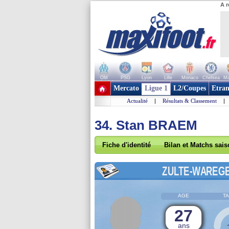
A r
OM
PSG
Lyon
Lille
Monaco
Chelsea
Ma
+ de clubs
Mercato
Ligue 1
L2/Coupes
Etran
Actualité
|
Résultats & Classement
|
34. Stan BRAEM
Fiche d'identité
Bilan et Matchs sai
ZULTE-WAREG
AGE
TA
27
ans