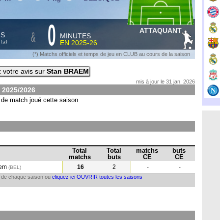
0
ATTAQUANT
&
HS
MINUTES
S
EN
2025-26
*
(
)
(*) Matchs officiels et temps de jeu en CLUB au cours de la saison
 votre avis sur
Stan BRAEM
mis à jour le 31 jan. 2026
n
2025/2026
de match joué cette saison
Total
Total
matchs
buts
matchs
buts
CE
CE
gem
16
2
-
-
(BEL
)
il de chaque saison ou
cliquez ici OUVRIR toutes les saisons