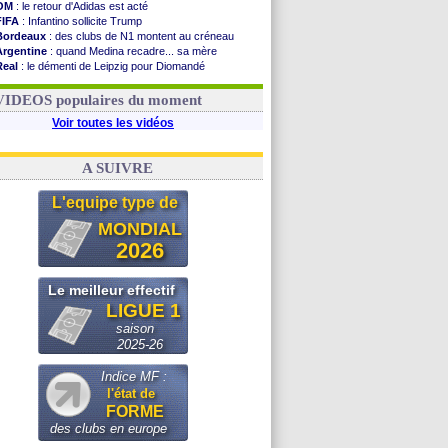
OM
: le retour d'Adidas est acté
FIFA
: Infantino sollicite Trump
Bordeaux
: des clubs de N1 montent au créneau
Argentine
: quand Medina recadre... sa mère
Real
: le démenti de Leipzig pour Diomandé
OM
: le club prêt à libérer Kondogbia ?
OM
: Paixão attire un 2e club anglais
VIDEOS populaires du moment
Voir toutes les vidéos
A SUIVRE
L'equipe type de
MONDIAL
2026
Le meilleur effectif
LIGUE 1
saison
2025-26
Indice MF :
l'état de
FORME
des clubs en europe