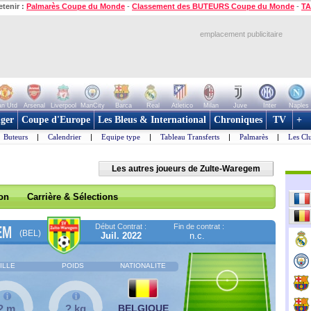
etenir :
Palmarès Coupe du Monde
-
Classement des BUTEURS Coupe du Monde
-
TA
emplacement publicitaire
n Utd
Arsenal
Liverpool
ManCity
Barca
Real
Atletico
Milan
Juve
Inter
Naples
ger
Coupe d'Europe
Les Bleus & International
Chroniques
TV
+
Buteurs
|
Calendrier
|
Equipe type
|
Tableau Transferts
|
Palmarès
|
Les Cl
Les autres joueurs de Zulte-Waregem
son
Carrière & Sélections
Début Contrat :
Fin de contrat :
EM
(BEL)
Juil. 2022
n.c.
ILLE
POIDS
NATIONALITE
? m
? kg
BELGIQUE