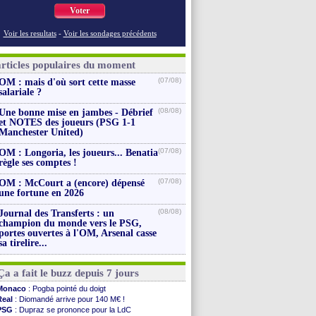
Voter
Voir les resultats
-
Voir les sondages précédents
articles populaires du moment
(07/08)
OM : mais d'où sort cette masse
salariale ?
(08/08)
Une bonne mise en jambes - Débrief
et NOTES des joueurs (PSG 1-1
Manchester United)
(07/08)
OM : Longoria, les joueurs... Benatia
règle ses comptes !
(07/08)
OM : McCourt a (encore) dépensé
une fortune en 2026
(08/08)
Journal des Transferts : un
champion du monde vers le PSG,
portes ouvertes à l'OM, Arsenal casse
sa tirelire...
Ça a fait le buzz depuis 7 jours
Monaco
: Pogba pointé du doigt
Real
: Diomandé arrive pour 140 M€ !
PSG
: Dupraz se prononce pour la LdC