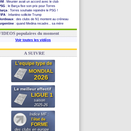
OM
: Meunier avait un accord avec le club
PSG
: le Barça fixe son prix pour Torres
Barça
: Torres souhaite rejoindre le PSG !
FIFA
: Infantino sollicite Trump
Bordeaux
: des clubs de N1 montent au créneau
Argentine
: quand Medina recadre... sa mère
Real
: le démenti de Leipzig pour Diomandé
OM
: Paixão attire un 2e club anglais
VIDEOS populaires du moment
Voir toutes les vidéos
A SUIVRE
L'equipe type de
MONDIAL
2026
Le meilleur effectif
LIGUE 1
saison
2025-26
Indice MF :
l'état de
FORME
des clubs en europe