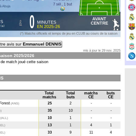
7 sél., 1 but
à Abuja
0
AVANT
&
HS
MINUTES
CENTRE
S
EN
2025-26
*
(
)
(*) Matchs officiels et temps de jeu en CLUB au cours de la saison
tre avis sur
Emmanuel DENNIS
mis à jour le 29 nov. 2025
saison
2025/2026
de match joué cette saison
IS
Total
Total
matchs
buts
matchs
buts
CE
CE
Forest
25
2
-
-
(ANG
)
35
10
-
-
G
)
e
10
1
-
-
(ALL
)
13
1
4
1
BEL
)
33
9
11
4
BEL
)