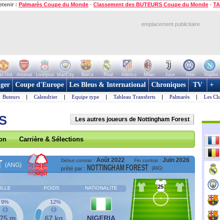
etenir :
Palmarès Coupe du Monde
-
Classement des BUTEURS Coupe du Monde
-
TA
emplacement publicitaire
n Utd
Arsenal
Liverpool
ManCity
Barca
Real
Atletico
Milan
Juve
Inter
Naples
ger
Coupe d'Europe
Les Bleus & International
Chroniques
TV
+
Buteurs
|
Calendrier
|
Equipe type
|
Tableau Transferts
|
Palmarès
|
Les Cl
S
Les autres joueurs de Nottingham Forest
son
Carrière & Sélections
Août 2022
Juin 2026
T
Début contrat :
Fin contrat :
(ANG)
NOTTINGHAM FOREST
(ANG)
prêté par :
25
ILLE
POIDS
NATIONALITE
9%
12%
,75 m
67 kg
NIGERIA