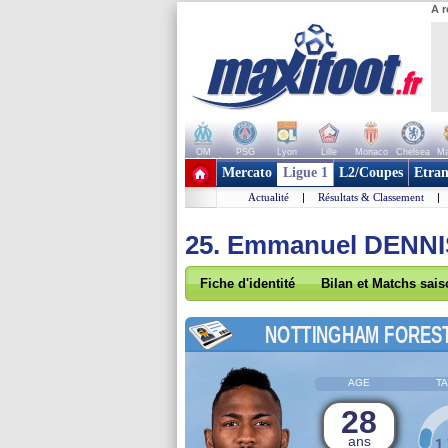
A r
OM
PSG
Lyon
Lille
Monaco
Chelsea
Ma
+ de clubs
Mercato
Ligue 1
L2/Coupes
Etran
Actualité
|
Résultats & Classement
|
25. Emmanuel DENNI
Fiche d'identité
Bilan et Matchs sai
NOTTINGHAM FORES
AGE
TA
28
ans
1