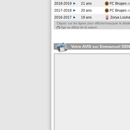
2018-2019
21 ans
FC Bruges
(
2017-2018
20 ans
FC Bruges
(
2016-2017
19 ans
Zorya Louh
Cliquez sur les lignes pour afficher/masquer le déta
(*)
Age au début de la saison
Votre AVIS sur Emmanuel DEN