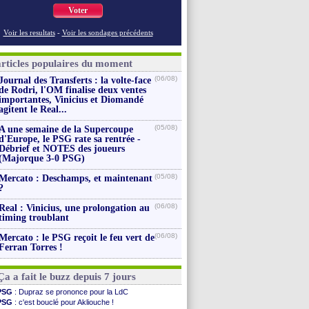
Voter
Voir les resultats
-
Voir les sondages précédents
articles populaires du moment
(06/08)
Journal des Transferts : la volte-face
de Rodri, l'OM finalise deux ventes
importantes, Vinicius et Diomandé
agitent le Real...
(05/08)
A une semaine de la Supercoupe
d'Europe, le PSG rate sa rentrée -
Débrief et NOTES des joueurs
(Majorque 3-0 PSG)
(05/08)
Mercato : Deschamps, et maintenant
?
(06/08)
Real : Vinicius, une prolongation au
timing troublant
(06/08)
Mercato : le PSG reçoit le feu vert de
Ferran Torres !
Ça a fait le buzz depuis 7 jours
PSG
: Dupraz se prononce pour la LdC
PSG
: c'est bouclé pour Akliouche !