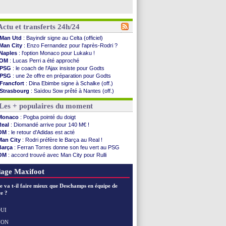
Actu et transferts 24h/24
Man Utd
: Bayindir signe au Celta (officiel)
Man City
: Enzo Fernandez pour l'après-Rodri ?
Naples
: l'option Monaco pour Lukaku !
OM
: Lucas Perri a été approché
PSG
: le coach de l'Ajax insiste pour Godts
PSG
: une 2e offre en préparation pour Godts
Francfort
: Dina Ebimbe signe à Schalke (off.)
Strasbourg
: Saïdou Sow prêté à Nantes (off.)
Monaco
: Filipe Luis aimerait garder Balogun
Les + populaires du moment
Dortmund
: Newcastle est prévenu pour Nmecha
Barça
: première offre à 45 M€ pour Rodri ?
Monaco
: Pogba pointé du doigt
Argentine
: le soutien très appuyé à Infantino
Real
: Diomandé arrive pour 140 M€ !
Tottenham
: Van de Ven va prolonger
OM
: le retour d'Adidas est acté
Barça
: l'agent de Rodri confirme !
Man City
: Rodri préfère le Barça au Real !
FIFA
: la CAF soutient Infantino
Barça
: Ferran Torres donne son feu vert au PSG
CdM 2030
: Rubiales charge Infantino et ...
OM
: accord trouvé avec Man City pour Rulli
Rennes
: Embolo a des pistes alléchantes
PSG
: l'étonnante rumeur Gusto
Côte d'Ivoire
: Renard affiche ses ambitions
OM
: le club prêt à libérer Kondogbia ?
age Maxifoot
Rennes
: Haise confirme pour Aït Boudlal
Man City
: Trafford à Leeds pour 47 M€ (off...
e va t-il faire mieux que Deschamps en équipe de
Man Utd
: Zirkzee vers la Juventus ?
e ?
Amical
: Monaco s'impose contre Getafe
Nantes
: Der Zakarian et sa relation avec Kita
UI
OM
: le club prêt à libérer Kondogbia ?
NON
Voir les brèves précédentes