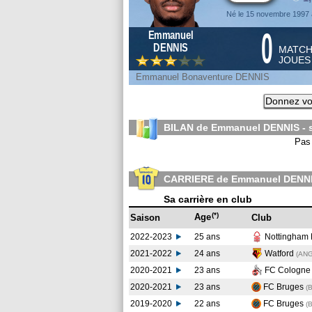
Né le 15 novembre 1997 
0
Emmanuel
DENNIS
MATC
JOUE
Emmanuel Bonaventure DENNIS
Donnez vo
BILAN de Emmanuel DENNIS - 
Pas 
CARRIERE de Emmanuel DENN
Sa carrière en club
(*)
Age
Saison
Club
2022-2023
25 ans
Nottingham 
2021-2022
24 ans
Watford
(AN
2020-2021
23 ans
FC Cologn
2020-2021
23 ans
FC Bruges
(
2019-2020
22 ans
FC Bruges
(