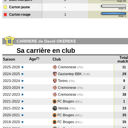
max:10
Carton jaune
-
max:8
Carton rouge
1
max:1
CARRIERE de David OKEREKE
Sa carrière en club
Total
(*)
Age
Saison
Club
match
2025-2026
Cremonese
11
(ITA)
2024-2025
Gaziantep BBK
29
(TUR
)
2023-2024
Torino
9
(ITA
)
2023-2024
Cremonese
2
(ITA
)
2022-2023
Cremonese
38
(ITA
)
2021-2022
FC Bruges
1
(BEL
)
2021-2022
Venise
33
(ITA
)
2020-2021
FC Bruges
35
(BEL
)
2019-2020
FC Bruges
35
(BEL
)