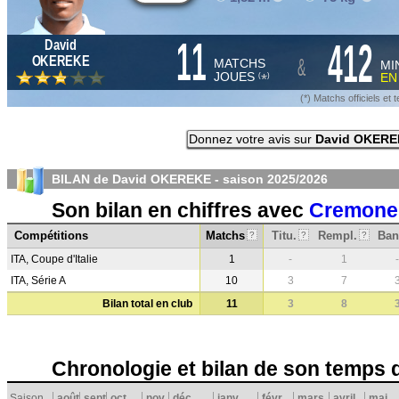
11
412
David
&
OKEREKE
MATCHS
MI
JOUES
E
*
(
)
(*) Matchs officiels e
Donnez votre avis sur
David OKERE
BILAN de David OKEREKE - saison
2025/2026
Son bilan en chiffres avec
Cremone
Compétitions
Matchs
Titu.
Rempl.
Ban
?
?
?
ITA, Coupe d'Italie
1
-
1
-
ITA, Série A
10
3
7
Bilan total en club
11
3
8
Chronologie et bilan de son temps 
Saison
août
sept.
oct.
nov.
déc.
janv.
févr.
mars
avril
mai