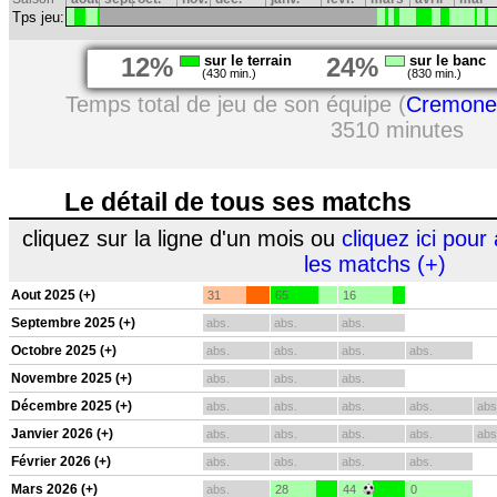
Tps jeu:
12%
sur le terrain
24%
sur le banc
(430 min.)
(830 min.)
Temps total de jeu de son équipe (
Cremone
3510 minutes
Le détail de tous ses matchs
cliquez sur la ligne d'un mois ou
cliquez ici pour 
les matchs (+)
Aout 2025 (+)
31
65
16
Septembre 2025 (+)
abs.
abs.
abs.
Octobre 2025 (+)
abs.
abs.
abs.
abs.
Novembre 2025 (+)
abs.
abs.
abs.
Décembre 2025 (+)
abs.
abs.
abs.
abs.
abs
Janvier 2026 (+)
abs.
abs.
abs.
abs.
abs
Février 2026 (+)
abs.
abs.
abs.
abs.
Mars 2026 (+)
abs.
28
44
0