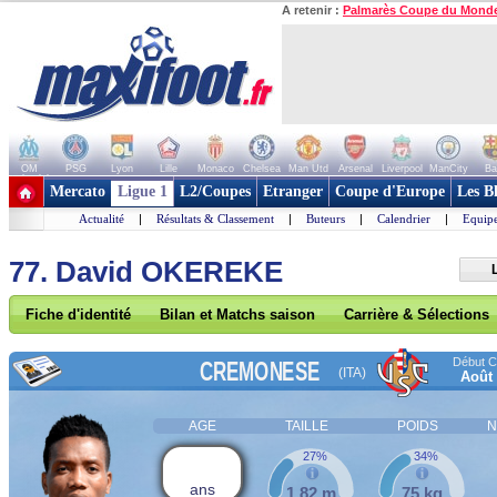
A retenir :
Palmarès Coupe du Mond
OM
PSG
Lyon
Lille
Monaco
Chelsea
Man Utd
Arsenal
Liverpool
ManCity
Ba
+ de clubs
Mercato
Ligue 1
L2/Coupes
Etranger
Coupe d'Europe
Les B
Actualité
|
Résultats & Classement
|
Buteurs
|
Calendrier
|
Equipe
77. David OKEREKE
Fiche d'identité
Bilan et Matchs saison
Carrière & Sélections
Début Co
CREMONESE
(ITA)
Août
AGE
TAILLE
POIDS
N
27%
34%
ans
1,82 m
75 kg