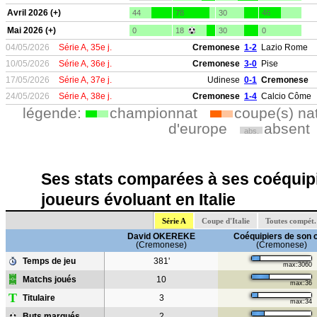
Avril 2026 (+)
44
78
30
46
Mai 2026 (+)
0
18
30
0
04/05/2026
Série A, 35e j.
Cremonese
1-2
Lazio Rome
10/05/2026
Série A, 36e j.
Cremonese
3-0
Pise
17/05/2026
Série A, 37e j.
Udinese
0-1
Cremonese
24/05/2026
Série A, 38e j.
Cremonese
1-4
Calcio Côme
légende:
championnat
coupe(s) na
d'europe
absent
abs.
Ses stats comparées à ses coéquipi
joueurs évoluant en Italie
Série A
Coupe d'Italie
Toutes compét.
David OKEREKE
Coéquipiers de son 
(Cremonese)
(Cremonese)
Temps de jeu
381'
max:3060
Matchs joués
10
max:36
T
Titulaire
3
max:34
Buts marqués
2