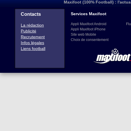
Maxifoot (100% Football) : l'actua
Services Maxifoot
Contacts
Appli Maxifoot Android
Flu
La rédaction
Appli Maxifoot iPhone
Publicité
Site web Mobile
Recrutement
Choix de consentement
Infos légales
Liens football