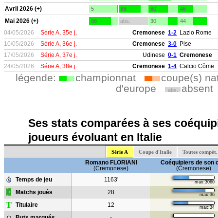
Avril 2026 (+)
5
68
60
46
Mai 2026 (+)
68
abs.
30
44
04/05/2026
Série A, 35e j.
Cremonese
1-2
Lazio Rome
10/05/2026
Série A, 36e j.
Cremonese
3-0
Pise
17/05/2026
Série A, 37e j.
Udinese
0-1
Cremonese
24/05/2026
Série A, 38e j.
Cremonese
1-4
Calcio Côme
légende:
championnat
coupe(s) na
d'europe
absent
abs.
Ses stats comparées à ses coéquipi
joueurs évoluant en Italie
Série A
Coupe d'Italie
Toutes compét.
Romano FLORIANI
Coéquipiers de son 
(Cremonese)
(Cremonese)
Temps de jeu
1163'
max:3060
Matchs joués
28
max:36
T
Titulaire
12
max:34
Buts marqués
-