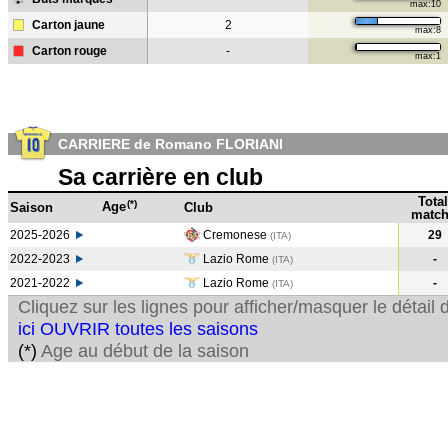
max:10
Carton jaune
2
max:8
Carton rouge
-
max:1
CARRIERE de Romano FLORIANI
Sa carrière en club
Total
(*)
Age
Saison
Club
match
2025-2026
Cremonese
29
(ITA)
2022-2023
Lazio Rome
-
(ITA
)
2021-2022
Lazio Rome
-
(ITA
)
Cliquez sur les lignes pour afficher/masquer le détai
ici OUVRIR toutes les saisons
(*)
Age au début de la saison