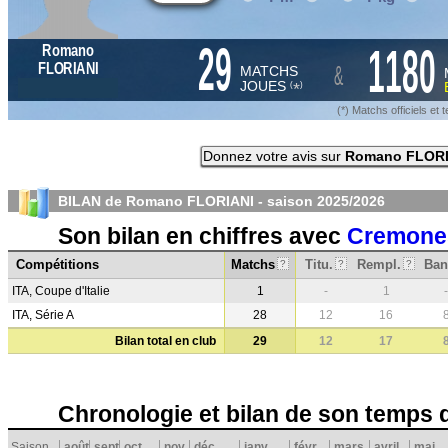
29
1180
Romano
&
FLORIANI
MATCHS
JOUES
*
(
)
(*) Matchs officiels e
Donnez votre avis sur
Romano FLORI
BILAN de Romano FLORIANI - saison
2025/2026
Son bilan en chiffres avec
Cremone
Compétitions
Matchs
Titu.
Rempl.
Ban
?
?
?
ITA, Coupe d'Italie
1
-
1
-
ITA, Série A
28
12
16
Bilan total en club
29
12
17
Chronologie et bilan de son temps 
Saison
août
sept.
oct.
nov.
déc.
janv.
févr.
mars
avril
mai