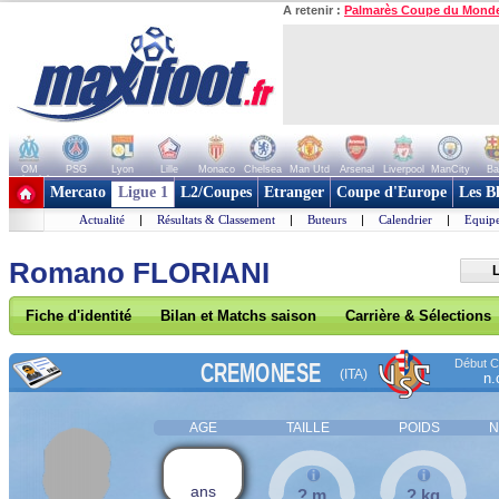
A retenir :
Palmarès Coupe du Mond
OM
PSG
Lyon
Lille
Monaco
Chelsea
Man Utd
Arsenal
Liverpool
ManCity
Ba
+ de clubs
Mercato
Ligue 1
L2/Coupes
Etranger
Coupe d'Europe
Les B
Actualité
|
Résultats & Classement
|
Buteurs
|
Calendrier
|
Equipe
Romano FLORIANI
Fiche d'identité
Bilan et Matchs saison
Carrière & Sélections
Début Co
CREMONESE
(ITA)
n.
AGE
TAILLE
POIDS
N
ans
? m
? kg