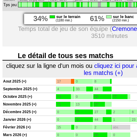
Tps jeu:
34%
sur le terrain
61%
sur le banc
(1180 min.)
(2150 min.)
Temps total de jeu de son équipe (
Cremone
3510 minutes
Le détail de tous ses matchs
cliquez sur la ligne d'un mois ou
cliquez ici pour 
les matchs (+)
Aout 2025 (+)
17
0
8
Septembre 2025 (+)
4
33
44
Octobre 2025 (+)
74
0
90
77
Novembre 2025 (+)
71
13
57
Décembre 2025 (+)
0
90
27
2
8
Janvier 2026 (+)
0
90
44
1
23
Février 2026 (+)
15
0
2
abs.
Mars 2026 (+)
0
0
69
0