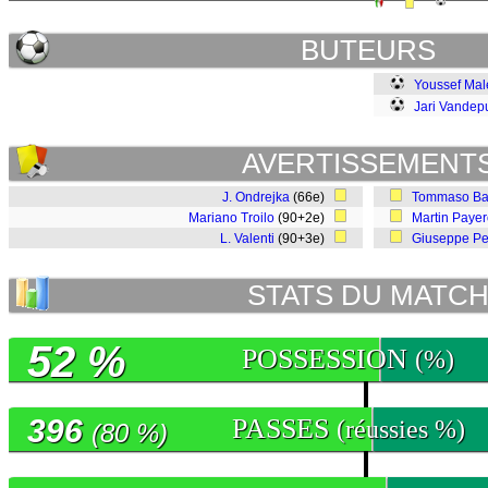
BUTEURS
Youssef Mal
Jari Vandepu
AVERTISSEMENT
J. Ondrejka
(66e)
Tommaso Bar
Mariano Troilo
(90+2e)
Martin Paye
L. Valenti
(90+3e)
Giuseppe Pe
STATS DU MATC
52 %
POSSESSION
(%)
396
PASSES
(réussies %)
(80 %)