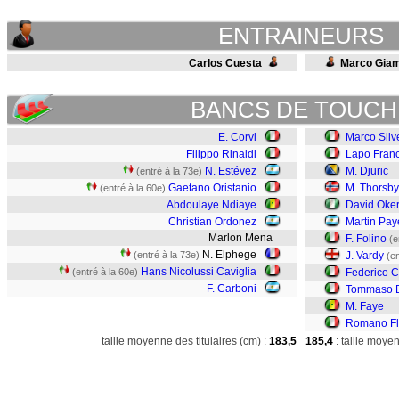
ENTRAINEURS
Carlos Cuesta
Marco Gia
BANCS DE TOUCH
E. Corvi
Marco Silve
Filippo Rinaldi
Lapo Fran
N. Estévez
M. Djuric
(entré à la 73e)
Gaetano Oristanio
M. Thorsby
(entré à la 60e)
Abdoulaye Ndiaye
David Oke
Christian Ordonez
Martin Pay
Marlon Mena
F. Folino
(e
N. Elphege
(entré à la 73e)
J. Vardy
(en
Hans Nicolussi Caviglia
(entré à la 60e)
Federico C
F. Carboni
Tommaso B
M. Faye
Romano Fl
taille moyenne des titulaires (cm) :
183,5
185,4
: taille moye