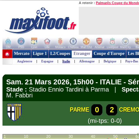
A retenir :
Palmarès Coupe du Mond
OM
PSG
Lyon
Lille
Monaco
Chelsea
Man Utd
Arsenal
Liverpool
ManCity
Ba
+ de clubs
Mercato
Ligue 1
L2/Coupes
Etranger
Coupe d'Europe
Les B
Angleterre
|
Espagne
|
Italie
|
Allemagne
|
Belgique
|
Pays-Bas
Sam. 21 Mars 2026, 15h00 - ITALIE - Sér
Stade :
Stadio Ennio Tardini à Parma |
Spect
M. Fabbri
0
2
PARME
CREMO
(mi-tps: 0-0)
1
10
20
30
40
50
6