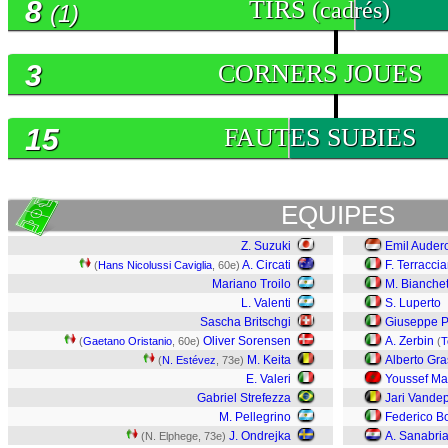
8
TIRS
(cadrés)
(1)
3
CORNERS JOUES
15
FAUTES SUBIES
EQUIPES
Z. Suzuki
Emil Auder
A. Circati
F. Terracci
(
Hans Nicolussi Caviglia
, 60e)
Mariano Troilo
M. Bianchet
L. Valenti
S. Luperto
Sascha Britschgi
Giuseppe P
Oliver Sorensen
A. Zerbin
(
Gaetano Oristanio
, 60e)
(
T
M. Keita
Alberto Gra
(
N. Estévez
, 73e)
E. Valeri
Youssef Ma
Gabriel Strefezza
Jari Vandep
M. Pellegrino
Federico B
J. Ondrejka
A. Sanabri
(N. Elphege, 73e)