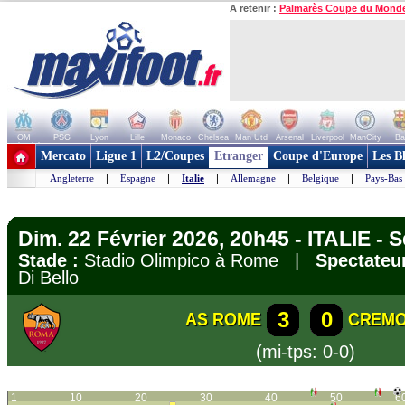
A retenir :
Palmarès Coupe du Mond
OM
PSG
Lyon
Lille
Monaco
Chelsea
Man Utd
Arsenal
Liverpool
ManCity
Ba
+ de clubs
Mercato
Ligue 1
L2/Coupes
Etranger
Coupe d'Europe
Les B
Angleterre
|
Espagne
|
Italie
|
Allemagne
|
Belgique
|
Pays-Bas
Dim. 22 Février 2026, 20h45 - ITALIE - S
Stade :
Stadio Olimpico à Rome |
Spectateur
Di Bello
3
0
AS ROME
CREM
(mi-tps: 0-0)
1
10
20
30
40
50
6