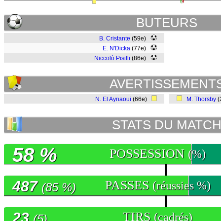
BUTEURS
B. Cristante
(59e)
E. N'Dicka
(77e)
Niccolò Pisilli
(86e)
AVERTISSEMENT
N. El Aynaoui
(66e)
M. Thorsby
(
STATS DU MATC
58 %
POSSESSION
(%)
487
PASSES
(réussies %)
(85 %)
23
TIRS
(cadrés)
(5)