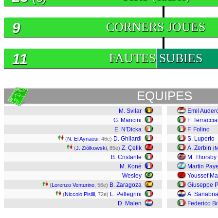
9
CORNERS JOUES
11
FAUTES SUBIES
EQUIPES
M. Svilar
Emil Auder
G. Mancini
F. Terracci
E. N'Dicka
F. Folino
D. Ghilardi
S. Luperto
(
N. El Aynaoui
, 46e)
Z. Çelik
A. Zerbin
(
J. Ziólkowski
, 85e)
(
M
B. Cristante
M. Thorsby
M. Koné
Martin Pay
Wesley
Youssef Ma
B. Zaragoza
Giuseppe P
(
Lorenzo Venturino
, 56e)
L. Pellegrini
A. Sanabri
(
Niccolò Pisilli
, 72e)
D. Malen
Federico B