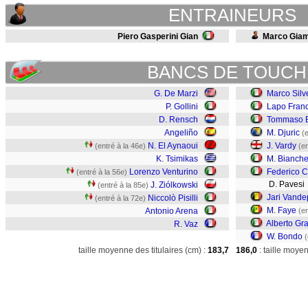
ENTRAINEURS
Piero Gasperini Gian
Marco Gia
BANCS DE TOUCH
G. De Marzi
Marco Silve
P. Gollini
Lapo Fran
D. Rensch
Tommaso B
Angeliño
M. Djuric
(
N. El Aynaoui
J. Vardy
(entré à la 46e)
(en
K. Tsimikas
M. Bianchet
Lorenzo Venturino
Federico C
(entré à la 56e)
D. Pavesi
J. Ziólkowski
(entré à la 85e)
Jari Vande
Niccolò Pisilli
(entré à la 72e)
M. Faye
Antonio Arena
(en
Alberto Gra
R. Vaz
W. Bondo
(
taille moyenne des titulaires (cm) :
183,7
186,0
: taille moye