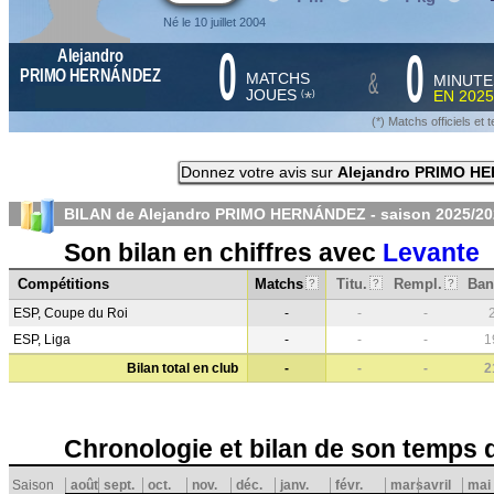
Né le 10 juillet 2004
0
0
Alejandro
&
PRIMO HERNÁNDEZ
MATCHS
MINUTE
JOUES
EN
2025
*
(
)
(*) Matchs officiels e
Donnez votre avis sur
Alejandro PRIMO H
BILAN de Alejandro PRIMO HERNÁNDEZ - saison
2025/20
Son bilan en chiffres avec
Levante
Compétitions
Matchs
Titu.
Rempl.
Ban
?
?
?
ESP, Coupe du Roi
-
-
-
ESP, Liga
-
-
-
1
Bilan total en club
-
-
-
2
Chronologie et bilan de son temps 
Saison
août
sept.
oct.
nov.
déc.
janv.
févr.
mars
avril
mai