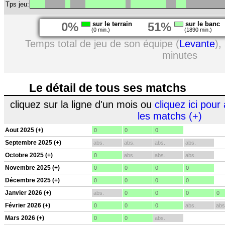
Tps jeu:
0%
sur le terrain
51%
sur le banc
(0 min.)
(1890 min.)
Temps total de jeu de son équipe (
Levante
),
minutes
Le détail de tous ses matchs
cliquez sur la ligne d'un mois ou
cliquez ici pour 
les matchs (+)
Aout 2025 (+)
0
0
0
Septembre 2025 (+)
abs.
abs.
abs.
abs.
Octobre 2025 (+)
0
abs.
abs.
abs.
Novembre 2025 (+)
0
0
0
0
Décembre 2025 (+)
0
0
0
0
Janvier 2026 (+)
abs.
0
0
0
0
Février 2026 (+)
0
0
0
abs.
abs
Mars 2026 (+)
0
0
abs.