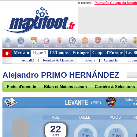
A retenir :
Palmarès Coupe du Mond
OM
PSG
Lyon
Lille
Monaco
Chelsea
Man Utd
Arsenal
Liverpool
ManCity
Ba
+ de clubs
Mercato
Ligue 1
L2/Coupes
Etranger
Coupe d'Europe
Les B
Actualité
|
Résultats & Classement
|
Buteurs
|
Calendrier
|
Equipe
Alejandro PRIMO HERNÁNDEZ
Fiche d'identité
Bilan et Matchs saison
Carrière & Sélections
Début Co
LEVANTE
(ESP)
n.
AGE
TAILLE
POIDS
N
22
ans
? m
? kg