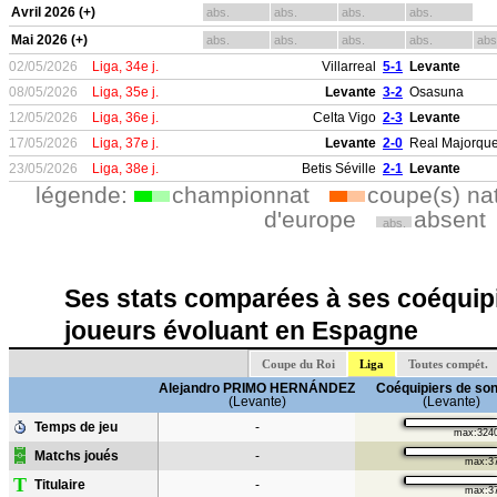
Avril 2026 (+)
abs.
abs.
abs.
abs.
Mai 2026 (+)
abs.
abs.
abs.
abs.
abs
02/05/2026
Liga, 34e j.
Villarreal
5-1
Levante
08/05/2026
Liga, 35e j.
Levante
3-2
Osasuna
12/05/2026
Liga, 36e j.
Celta Vigo
2-3
Levante
17/05/2026
Liga, 37e j.
Levante
2-0
Real Majorqu
23/05/2026
Liga, 38e j.
Betis Séville
2-1
Levante
légende:
championnat
coupe(s) na
d'europe
absent
abs.
Ses stats comparées à ses coéquipi
joueurs évoluant en Espagne
Coupe du Roi
Liga
Toutes compét.
Alejandro PRIMO HERNÁNDEZ
Coéquipiers de son
(Levante)
(Levante)
Temps de jeu
-
max:324
Matchs joués
-
max:3
T
Titulaire
-
max:3