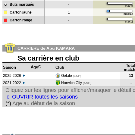
Buts marqués
-
max:6
Carton jaune
1
max:12
Carton rouge
-
max:2
CARRIERE de Abu KAMARA
Sa carrière en club
Total
(*)
Age
Saison
Club
match
2025-2026
Getafe
13
(ESP)
2021-2022
Norwich City
-
(ANG
)
Cliquez sur les lignes pour afficher/masquer le détai
ici OUVRIR toutes les saisons
(*)
Age au début de la saison