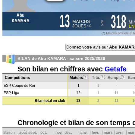
13
318
Abu
&
KAMARA
MATCHS
MI
JOUES
E
*
(
)
(*) Matchs officiels e
Donnez votre avis sur
Abu KAMAR
BILAN de Abu KAMARA - saison
2025/2026
Son bilan en chiffres avec
Getafe
Compétitions
Matchs
Titu.
Rempl.
Ban
?
?
?
ESP, Coupe du Roi
1
1
-
-
ESP, Liga
12
1
11
1
Bilan total en club
13
2
11
1
Chronologie et bilan de son temps 
Saison
août
sept.
oct.
nov.
déc.
janv.
févr.
mars
avril
mai