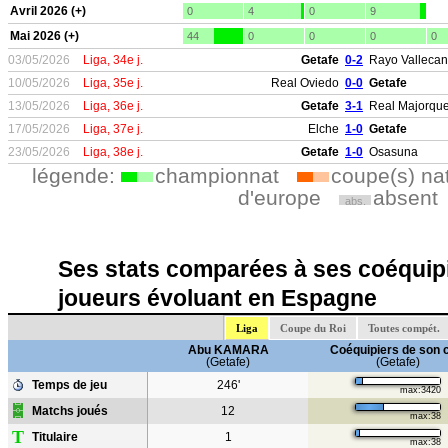
Avril 2026 (+)
0
4
0
9
Mai 2026 (+)
44
0
0
0
0
03/05/2026
Liga, 34e j.
Getafe
0-2
Rayo Valleca
10/05/2026
Liga, 35e j.
Real Oviedo
0-0
Getafe
13/05/2026
Liga, 36e j.
Getafe
3-1
Real Majorqu
17/05/2026
Liga, 37e j.
Elche
1-0
Getafe
23/05/2026
Liga, 38e j.
Getafe
1-0
Osasuna
légende:
championnat
coupe(s) na
d'europe
absent
abs.
Ses stats comparées à ses coéquipi
joueurs évoluant en Espagne
Liga
Coupe du Roi
Toutes compét.
Abu KAMARA
Coéquipiers de son 
(Getafe)
(Getafe)
Temps de jeu
246'
max:3420
Matchs joués
12
max:38
T
Titulaire
1
max:38