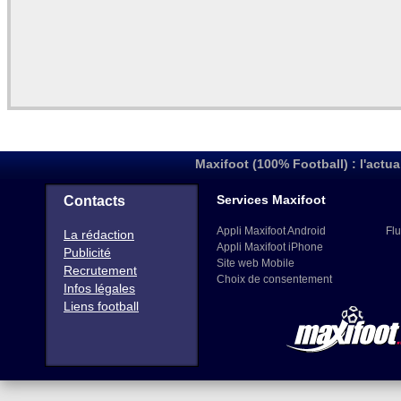
Maxifoot (100% Football) : l'actua
Services Maxifoot
Contacts
Appli Maxifoot Android
Flu
La rédaction
Appli Maxifoot iPhone
Publicité
Site web Mobile
Recrutement
Choix de consentement
Infos légales
Liens football