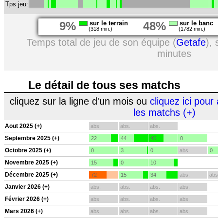
Tps jeu:
9%
sur le terrain
48%
sur le banc
(318 min.)
(1782 min.)
Temps total de jeu de son équipe (
Getafe
),
minutes
Le détail de tous ses matchs
cliquez sur la ligne d'un mois ou
cliquez ici pour 
les matchs (+)
Aout 2025 (+)
abs.
abs.
abs.
Septembre 2025 (+)
22
44
46
0
Octobre 2025 (+)
0
3
0
abs.
0
Novembre 2025 (+)
15
0
10
Décembre 2025 (+)
72
15
34
abs.
abs
Janvier 2026 (+)
abs.
abs.
abs.
abs.
Février 2026 (+)
abs.
abs.
abs.
abs.
Mars 2026 (+)
abs.
abs.
abs.
abs.