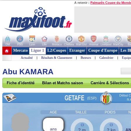
A retenir :
Palmarès Coupe du Mond
OM
PSG
Lyon
Lille
Monaco
Chelsea
Man Utd
Arsenal
Liverpool
ManCity
Ba
+ de clubs
Mercato
Ligue 1
L2/Coupes
Etranger
Coupe d'Europe
Les B
Actualité
|
Résultats & Classement
|
Buteurs
|
Calendrier
|
Equipe
Abu KAMARA
Fiche d'identité
Bilan et Matchs saison
Carrière & Sélections
Début Co
GETAFE
(ESP)
n.
AGE
TAILLE
POIDS
N
ans
? m
? kg
A