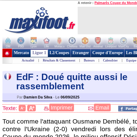
A retenir :
Palmarès Coupe du Mond
OM
PSG
Lyon
Lille
Monaco
Chelsea
Man Utd
Arsenal
Liverpool
ManCity
Ba
+ de clubs
Mercato
Ligue 1
L2/Coupes
Etranger
Coupe d'Europe
Les B
Actualité
|
Résultats & Classement
|
Buteurs
|
Calendrier
|
Equipe
EdF : Doué quitte aussi le
rassemblement
Par
Damien Da Silva
-
Le
06/09/2025
+
Imprimer
Email
A
Texte:
-
A
Tout comme l'attaquant Ousmane Dembélé, to
contre l'Ukraine (2-0) vendredi lors des éli
Coupe du monde 2026, le milieu offensif Dési