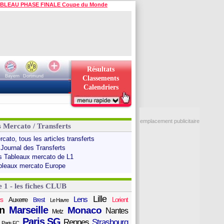
BLEAU PHASE FINALE Coupe du Monde
Résultats
Bayern
Dortmund
Classements
Calendriers
emplacement publicitaire
s Mercato / Transferts
cato, tous les articles transferts
 Journal des Transferts
s Tableaux mercato de L1
bleaux mercato Europe
e 1 - les fiches CLUB
Lille
Lens
s
Auxerre
Lorient
Brest
Le Havre
n
Marseille
Monaco
Nantes
Metz
Paris SG
Rennes
Strasbourg
Paris FC