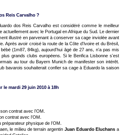
dos Reis Carvalho ?
uardo dos Reis Carvalho est considéré comme le meilleur
le actuellement avec le Portugal en Afrique du Sud. Le dernier
nt illustré en parvenant à conserver sa cage inviolée avant
e. Après avoir croisé la route de la Côte d'Ivoire et du Brésil,
au bébé (1m87, 84kg), aujourd'hui âgé de 27 ans, n'a pas mis
s plus grands clubs européens. Si le Benfica Lisbonne s'est
ormais au tour du Bayern Munich de manifester son intérêt.
club bavarois souhaiterait confier sa cage à Eduardo la saison
r le mardi 29 juin 2010 à 18h
 son contrat avec
l'OM
.
son contrat avec
l'OM
.
u préparateur physique de
l'OM
.
en, le milieu de terrain argentin
Juan Eduardo Eluchans
a