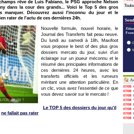
champs rêve de Luis Fabiano, le
PSG
approche Nelson
Toulo
lny dans la cour des grands... Voici le Top 5 des gros
s manquer. Découvrez aussi l'inconnu du jour et le
en rater de l'actu de ces dernières 24h.
Sond
Nouvelle formule, nouvel horaire, le
Zidan
Franc
Journal des Transferts fait peau neuve.
Du lundi au samedi à 18h, Maxifoot
O
vous propose le best of des plus gros
dossiers mercato du jour, suivi d'un
éclairage sur un joueur méconnu et le
résumé des principales informations de
ces dernières 24 heures, avec les
transferts officiels et les rumeurs
Ac
méritant une attention particulière. En
07/08
un clic, vous avez l'essentiel de ce que
07/08
vous devez savoir sur le mercato !
07/08
à l'OM cet été ?
07/08
07/08
Le TOP 5 des dossiers du jour qu'il
07/08
ne fallait pas rater
07/08
07/08
07/08
07/08
07/08