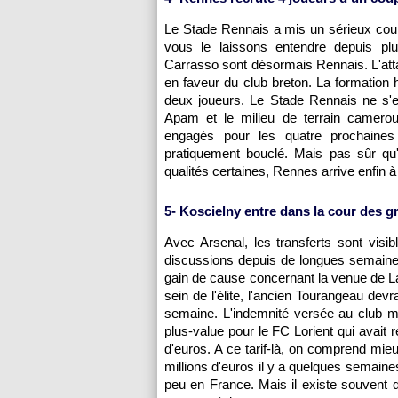
Le Stade Rennais a mis un sérieux cou
vous le laissons entendre depuis pl
Carrasso sont désormais Rennais. L'att
en faveur du club breton. La formation 
deux joueurs. Le Stade Rennais ne s'e
Apam et le milieu de terrain camero
engagés pour les quatre prochaines
pratiquement bouclé. Mais pas sûr qu
qualités certaines, Rennes arrive enfin à
5- Koscielny entre dans la cour des g
Avec Arsenal, les transferts sont visib
discussions depuis de longues semaines 
gain de cause concernant la venue de L
sein de l'élite, l'ancien Tourangeau de
semaine. L'indemnité versée au club mor
plus-value pour le FC Lorient qui avait r
d'euros. A ce tarif-là, on comprend mieu
millions d'euros il y a quelques semain
peu en France. Mais il existe souvent d