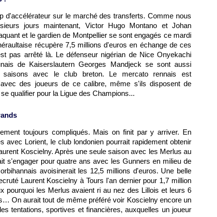
p d'accélérateur sur le marché des transferts. Comme nous
usieurs jours maintenant, Victor Hugo Montano et Johan
aquant et le gardien de
Montpellier
se sont engagés ce mardi
héraultaise récupère 7,5 millions d'euros en échange de ces
st pas arrêté là. Le défenseur nigérian de
Nice
Onyekachi
unais de Kaiserslautern Georges Mandjeck se sont aussi
 saisons avec le club breton. Le mercato rennais est
'avec des joueurs de ce calibre, même s'ils disposent de
 se qualifier pour la Ligue des Champions...
rands
lement toujours compliqués. Mais on finit par y arriver. En
avec Lorient, le club londonien pourrait rapidement obtenir
aurent Koscielny. Après une seule saison avec les Merlus au
vrait s'engager pour quatre ans avec les Gunners en milieu de
bihannais avoisinerait les 12,5 millions d'euros. Une belle
ecruté Laurent Koscielny à Tours l'an dernier pour 1,7 million
x pourquoi les Merlus avaient ri au nez des Lillois et leurs 6
es… On aurait tout de même préféré voir Koscielny encore un
es tentations, sportives et financières, auxquelles un joueur