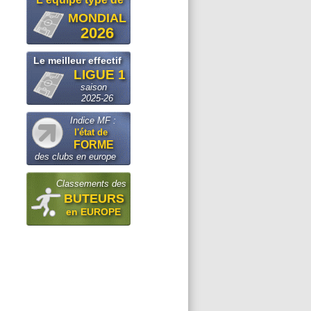
MONDIAL
2026
Le meilleur effectif
LIGUE 1
saison
2025-26
Indice MF :
l'état de
FORME
des clubs en europe
Classements des
BUTEURS
en EUROPE