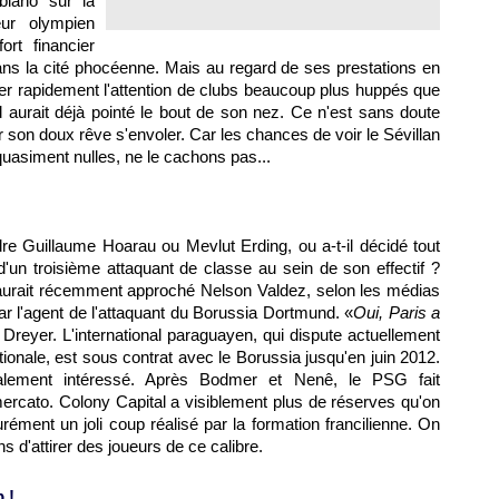
biano sur la
eur olympien
ort financier
dans la cité phocéenne. Mais au regard de ses prestations en
tirer rapidement l'attention de clubs beaucoup plus huppés que
 aurait déjà pointé le bout de son nez. Ce n'est sans doute
 son doux rêve s'envoler. Car les chances de voir le Sévillan
uasiment nulles, ne le cachons pas...
dre Guillaume Hoarau ou Mevlut Erding, ou a-t-il décidé tout
'un troisième attaquant de classe au sein de son effectif ?
ale aurait récemment approché Nelson Valdez, selon les médias
r l'agent de l'attaquant du Borussia Dortmund. «
Oui,
Paris
a
n Dreyer. L'international paraguayen, qui dispute actuellement
nale, est sous contrat avec le Borussia jusqu'en juin 2012.
galement intéressé. Après Bodmer et Nenê, le
PSG
fait
ercato. Colony Capital a visiblement plus de réserves qu'on
urément un joli coup réalisé par la formation francilienne. On
 d'attirer des joueurs de ce calibre.
 !