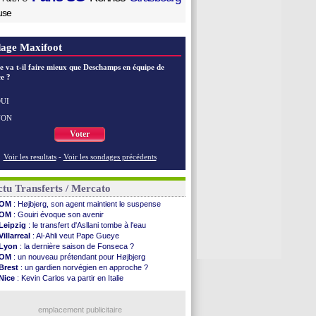
use
age Maxifoot
e va t-il faire mieux que Deschamps en équipe de
e ?
UI
NON
Voter
Voir les resultats
-
Voir les sondages précédents
tu Transferts / Mercato
OM
: Højbjerg, son agent maintient le suspense
OM
: Gouiri évoque son avenir
Leipzig
: le transfert d'Asllani tombe à l'eau
Villarreal
: Al-Ahli veut Pape Gueye
Lyon
: la dernière saison de Fonseca ?
OM
: un nouveau prétendant pour Højbjerg
Brest
: un gardien norvégien en approche ?
Nice
: Kevin Carlos va partir en Italie
Leganés
: c'est signé pour Luca Zidane (off.)
Atletico
: Ruggeri en route pour Aston Villa
Lyon
: Mangala prêté à Getafe (officiel)
emplacement publicitaire