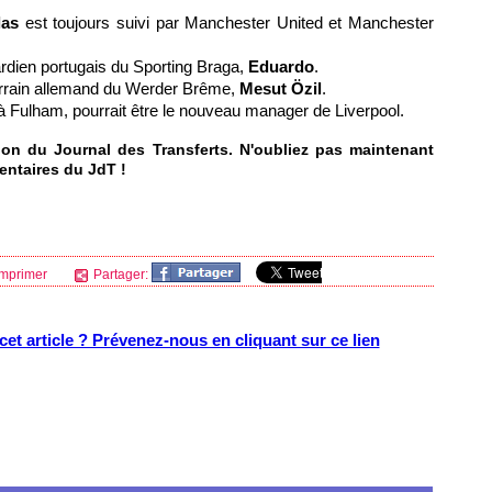
las
est toujours suivi par Manchester United et Manchester
rdien portugais du Sporting Braga,
Eduardo
.
errain allemand du Werder Brême,
Mesut Özil
.
à Fulham, pourrait être le nouveau manager de Liverpool.
ion du Journal des Transferts. N'oubliez pas maintenant
mentaires du JdT !
mprimer
Partager:
et article ? Prévenez-nous en cliquant sur ce lien