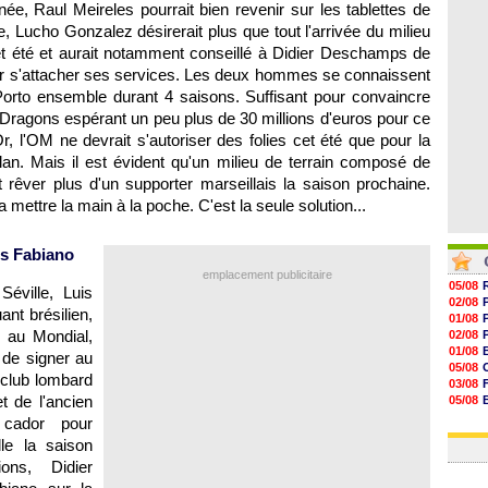
ée, Raul Meireles pourrait bien revenir sur les tablettes de
07/08
07/08
e, Lucho Gonzalez désirerait plus que tout l'arrivée du milieu
07/08
cet été et aurait notamment conseillé à Didier Deschamps de
07/08
our s'attacher ses services. Les deux hommes se connaissent
 Porto ensemble durant 4 saisons. Suffisant pour convaincre
s Dragons espérant un peu plus de 30 millions d'euros pour ce
Or,
l'OM
ne devrait s'autoriser des folies cet été que pour la
lan. Mais il est évident qu'un milieu de terrain composé de
 rêver plus d'un supporter marseillais la saison prochaine.
mettre la main à la poche. C'est la seule solution...
is Fabiano
emplacement publicitaire
05/08
éville, Luis
02/08
ant brésilien,
01/08
o au Mondial,
02/08
01/08
 de signer au
05/08
 club lombard
03/08
t de l'ancien
05/08
03/08
 cador pour
03/08
le
la saison
ns, Didier