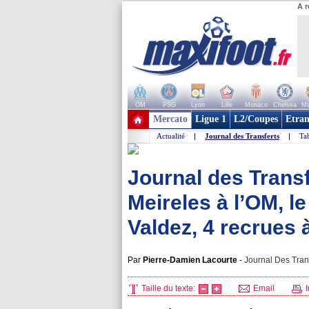
A r
OM
PSG
Lyon
Lille
Monaco
Chelsea
Ma
+ de clubs
Mercato
Ligue 1
L2/Coupes
Etran
Actualité
|
Journal des Transferts
|
Tab
Journal des Trans
Meireles à l’OM, 
Valdez, 4 recrues 
Par
Pierre-Damien Lacourte
-
Journal Des Trans
Taille du texte:
Email
I