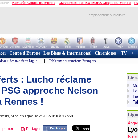
etenir :
Palmarès Coupe du Monde
-
Classement des BUTEURS Coupe du Monde
-
TA
emplacement publicitaire
n Utd
Arsenal
Liverpool
ManCity
Barca
Real
Atletico
Milan
Juve
Inter
Naples
ger
Coupe d'Europe
Les Bleus & International
Chroniques
TV
+
leaux des transferts Ligue 1
|
Tableaux des transferts Etrangers
|
ferts : Lucho réclame
Lien
Mer
le PSG approche Nelson
Le
Le
à Rennes !
Ta
Ligu
ferts, Mise en ligne: le
29/06/2010
à
17h58
Anger
Lyo
mprimer
Partager:
Nice