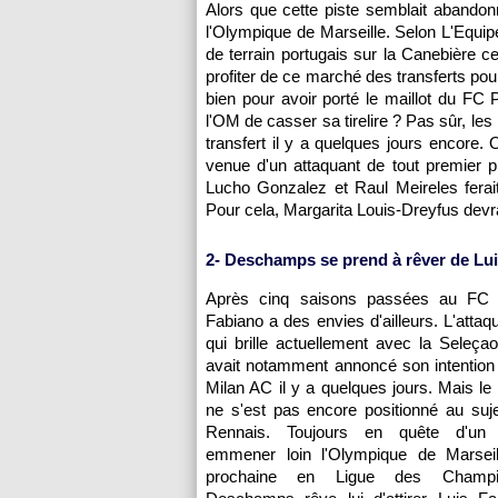
Alors que cette piste semblait abandonn
l'Olympique de Marseille
. Selon L'Equip
de terrain portugais sur la Canebière 
profiter de ce marché des transferts p
bien pour avoir porté le maillot du FC
l'OM
de casser sa tirelire ? Pas sûr, le
transfert il y a quelques jours encore. 
venue d'un attaquant de tout premier p
Lucho Gonzalez et Raul Meireles ferait
Pour cela, Margarita Louis-Dreyfus devra 
2- Deschamps se prend à rêver de Lu
Après cinq saisons passées au FC S
Fabiano a des envies d'ailleurs. L'attaqu
qui brille actuellement avec la Seleça
avait notamment annoncé son intention
Milan AC il y a quelques jours. Mais le
ne s'est pas encore positionné au suje
Rennais. Toujours en quête d'un
emmener loin
l'Olympique de Marseil
prochaine en Ligue des Champio