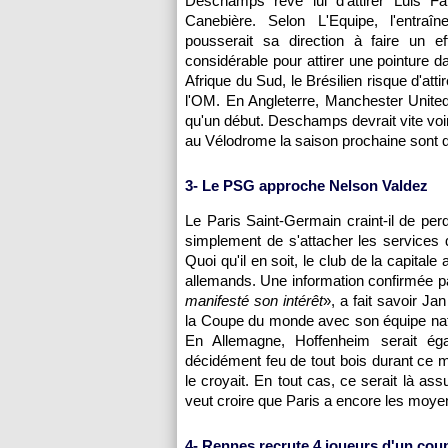
Deschamps rêve lui d'attirer Luis Fa
Canebière. Selon L'Equipe, l'entraîn
pousserait sa direction à faire un eff
considérable pour attirer une pointure 
Afrique du Sud, le Brésilien risque d'at
l'OM
. En Angleterre, Manchester United
qu'un début. Deschamps devrait vite voir
au Vélodrome la saison prochaine sont q
3- Le
PSG
approche Nelson Valdez
Le
Paris
Saint-Germain craint-il de per
simplement de s'attacher les services d
Quoi qu'il en soit, le club de la capit
allemands. Une information confirmée pa
manifesté son intérêt
», a fait savoir Ja
la Coupe du monde avec son équipe natio
En Allemagne, Hoffenheim serait é
décidément feu de tout bois durant ce m
le croyait. En tout cas, ce serait là ass
veut croire que Paris a encore les moyens
4-
Rennes
recrute 4 joueurs d'un coup