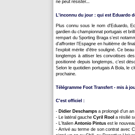
ne peut résister...
L'inconnu du jour : qui est Eduardo 
Plus connu sous le nom d'Eduardo, Ed
gardien du championnat portugais et bril
rempart du Sporting Braga s'est notamme
d'affronter l'Espagne en huitième de final
l'exploit mérite d'être souligné. Ce be
longtemps à attiser les convoitises de
positionné depuis longtemps, c'est dés
Selon le quotidien portugais A Bola, le 
prochaine.
Télégramme Foot Transfert - mis à jou
C'est officiel :
-
Didier Deschamps
a prolongé d'un an
- Le latéral gauche
Cyril Rool
a résilié 
- L'Italien
Antonio Pintus
est le nouvea
- Arrivé au terme de son contrat avec Ca