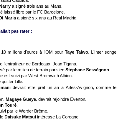
rsidad Catolica.
Narry
a signé trois ans au Mans.
é laissé libre par le FC Barcelone.
Di Maria
a signé six ans au Real Madrid.
llait pas rater :
ir 10 millions d'euros à
l'OM
pour
Taye Taiwo
. L'Inter songe
de l'entraîneur de
Bordeaux
, Jean Tigana.
sé par le milieu de terrain parisien
Stéphane Sessègnon
.
ne
est suivi par West Bromwich Albion.
 quitter
Lille
.
imani
devrait être prêt un an à Arles-Avignon, comme le
on
,
Magaye Gueye
, devrait rejoindre Everton.
en Touré
.
uivi par le Werder Brême.
ble
Daisuke Matsui
intéresse La Corogne.