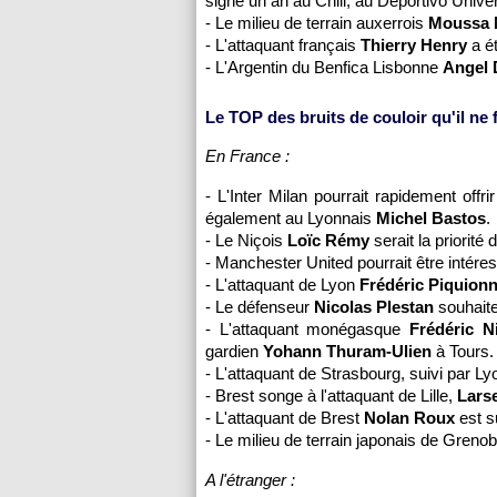
signé un an au Chili, au Deportivo Unive
- Le milieu de terrain auxerrois
Moussa 
- L'attaquant français
Thierry Henry
a ét
- L'Argentin du Benfica Lisbonne
Angel 
Le TOP des bruits de couloir qu'il ne fa
En France :
- L'Inter Milan pourrait rapidement offr
également au Lyonnais
Michel Bastos
.
- Le Niçois
Loïc Rémy
serait la priorité 
- Manchester United pourrait être intéres
- L'attaquant de
Lyon
Frédéric Piquion
- Le défenseur
Nicolas Plestan
souhaite
- L'attaquant monégasque
Frédéric N
gardien
Yohann Thuram-Ulien
à Tours.
- L'attaquant de
Strasbourg
, suivi par
Ly
- Brest songe à l'attaquant de
Lille
,
Lars
- L'attaquant de Brest
Nolan Roux
est s
- Le milieu de terrain japonais de Greno
A l'étranger :