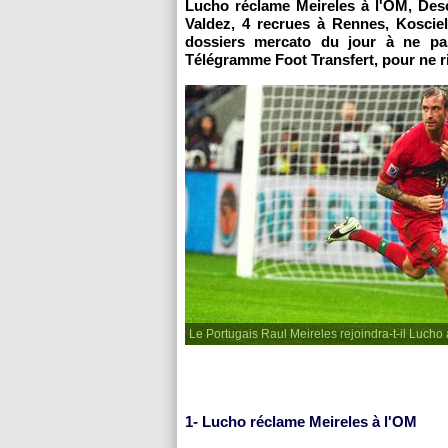
Lucho réclame Meireles à
l'OM
, Des
Valdez, 4 recrues à
Rennes
, Koscie
dossiers mercato du jour à ne pa
Télégramme Foot Transfert, pour ne ri
Le Portugais Raul Meireles rejoindra-t-il Lucho 
1- Lucho réclame Meireles à
l'OM