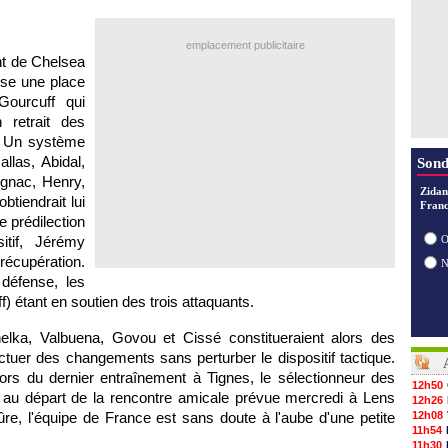
emplacement publicitaire
ant de Chelsea
sse une place
Gourcuff qui
 retrait des
. Un système
llas, Abidal,
Sond
ignac, Henry,
Zidan
tiendrait lui
Franc
 prédilection
tif, Jérémy
O
a récupération.
défense, les
) étant en soutien des trois attaquants.
nelka, Valbuena, Govou et Cissé constitueraient alors des
ctuer des changements sans perturber le dispositif tactique.
ors du dernier entraînement à Tignes, le sélectionneur des
12h50
pe au départ de la rencontre amicale prévue mercredi à
Lens
12h26
re, l'équipe de France est sans doute à l'aube d'une petite
12h08
11h54
11h30