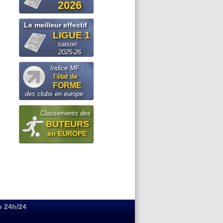
2026
Le meilleur effectif
LIGUE 1
saison
2025-26
Indice MF :
l'état de
FORME
des clubs en europe
Classements des
BUTEURS
en EUROPE
o 24h/24