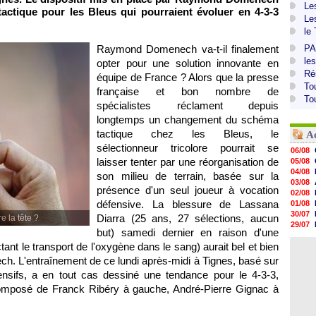
Le
tactique pour les Bleus qui pourraient évoluer en 4-3-3
Le
le
Raymond Domenech va-t-il finalement
PA
le
opter pour une solution innovante en
Ré
équipe de France ? Alors que la presse
To
française et bon nombre de
To
spécialistes réclament depuis
longtemps un changement du schéma
tactique chez les Bleus, le
A
sélectionneur tricolore pourrait se
06/08
laisser tenter par une réorganisation de
05/08
04/08
son milieu de terrain, basée sur la
03/08
présence d'un seul joueur à vocation
02/08
défensive. La blessure de Lassana
01/08
30/07
Diarra (25 ans, 27 sélections, aucun
 la tête ?
29/07
but) samedi dernier en raison d'une
29/07
ant le transport de l'oxygène dans le sang) aurait bel et bien
29/07
29/07
. L'entraînement de ce lundi après-midi à Tignes, basé sur
28/07
fensifs, a en tout cas dessiné une tendance pour le 4-3-3,
28/07
composé de Franck Ribéry à gauche, André-Pierre Gignac à
28/07
28/07