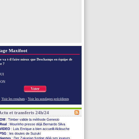
Voir toutes les brèves
age Maxifoot
e va t-il faire mieux que Deschamps en équipe de
e ?
UI
NON
Voter
Voir les resultats
-
Voir les sondages précédents
Actu et transferts 24h/24
OM
: Timber valide la méthode Genesio
Real
: Mourinho presse déjà Bernardo Silva
VIDEO
: Luis Enrique a bien accueilli Akliouche
PSG
: les doutes de Suzuki
Nantes
: Der Zakarian fustige déjà ses joueurs