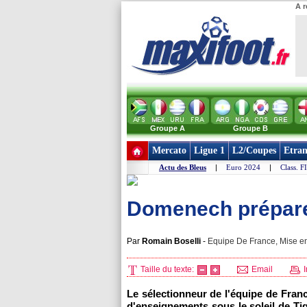
A r
Groupe A
Groupe B
Mercato
Ligue 1
L2/Coupes
Etran
Actu des Bleus
|
Euro 2024
|
Class. F
Domenech prépare 
Par
Romain Boselli
-
Equipe De France, Mise en
Taille du texte:
Email
I
Le sélectionneur de l'équipe de Franc
d'enseignements sous le soleil de T