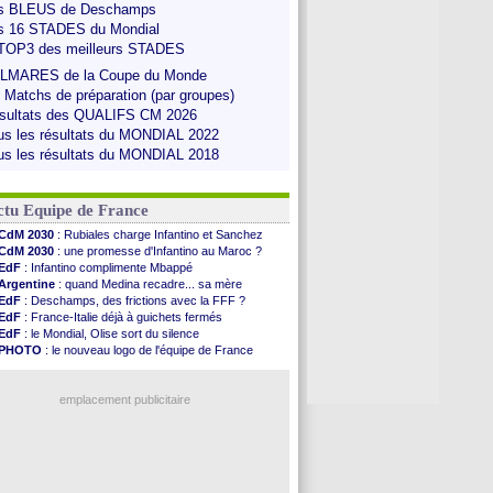
s BLEUS de Deschamps
s 16 STADES du Mondial
 TOP3 des meilleurs STADES
LMARES de la Coupe du Monde
s Matchs de préparation (par groupes)
sultats des QUALIFS CM 2026
us les résultats du MONDIAL 2022
us les résultats du MONDIAL 2018
ctu Equipe de France
CdM 2030
: Rubiales charge Infantino et Sanchez
CdM 2030
: une promesse d'Infantino au Maroc ?
EdF
: Infantino complimente Mbappé
Argentine
: quand Medina recadre... sa mère
EdF
: Deschamps, des frictions avec la FFF ?
EdF
: France-Italie déjà à guichets fermés
EdF
: le Mondial, Olise sort du silence
PHOTO
: le nouveau logo de l'équipe de France
EdF
: Trezeguet valide le choix Zidane
EdF
: Zidane et l'argent, les mots de Diallo
EdF
: Zidane pense déjà à un retour de Mendy
emplacement publicitaire
EdF
: le message de Mbappé à Zidane
EdF
: les mots de Genesio pour Zidane
VIDEO
: Zidane a rencontré les supporters
EdF
: Zidane soutient Christophe Gleizes