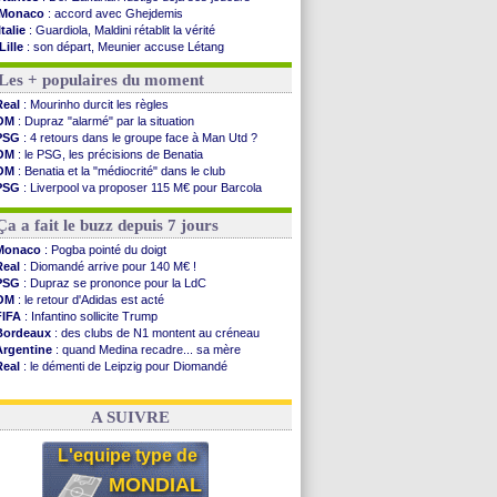
Monaco
: accord avec Ghejdemis
Italie
: Guardiola, Maldini rétablit la vérité
Lille
: son départ, Meunier accuse Létang
FIFA
: Infantino ne démissionnera pas
Les + populaires du moment
Barça
: Flick esquive pour Ferran Torres
Liverpool
: Araujo, une option d'achat à 55 M€
Real
: Mourinho durcit les règles
Lens
: inquiétude pour Édouard
OM
: Dupraz "alarmé" par la situation
Man Utd
: Vitek vendu à Middlesbrough (off.)
PSG
: 4 retours dans le groupe face à Man Utd ?
PSV
: Sano recruté pour 14,5 M€ (officiel)
OM
: le PSG, les précisions de Benatia
OM
: Coventry pense à Angel Gomes
OM
: Benatia et la "médiocrité" dans le club
PSG
: Rafel Pol satisfait des progrès
PSG
: Liverpool va proposer 115 M€ pour Barcola
Amical
: le Barça vainqueur puis battu
OM
: B. Genesio - "ce n'est pas idéal"
Inter
: Calhanoglu prêt à prolonger
OM
: Côme pousse pour Gouiri
Ça a fait le buzz depuis 7 jours
Nice
: Abdelmonem veut rester
L2
: le classement complet
Monaco
: Pogba pointé du doigt
L2
: les résultats de la soirée
Real
: Diomandé arrive pour 140 M€ !
Amical
: Le Havre renversé par Oviedo
PSG
: Dupraz se prononce pour la LdC
Amical
: Nice battu aux tirs au but
OM
: le retour d'Adidas est acté
Benfica
: Ivanovic proche de Lens
FIFA
: Infantino sollicite Trump
Bordeaux
: des clubs de N1 montent au créneau
Voir les brèves précédentes
Argentine
: quand Medina recadre... sa mère
Real
: le démenti de Leipzig pour Diomandé
OM
: le club prêt à libérer Kondogbia ?
OM
: Paixão attire un 2e club anglais
A SUIVRE
L'equipe type de
MONDIAL