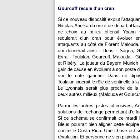
Gourcuff recule d'un cran
Si ce nouveau dispositif exclut l'attaqu
Nicolas Anelka du onze de départ, il lai
de choix au milieu offensif Yoann 
reculerait d'un cran pour évoluer en
attaquants au côté de Florent Malouda
qui donnerait ainsi : Lloris - Sagna, Ga
Evra - Toulalan, Gourcuff, Malouda - G
et Ribéry. Le joueur du Bayern Munich ob
gain de cause en évoluant à son poste de
sur le côté gauche. Dans ce diposi
Toulalan jouerait le rôle de sentinelle à l
Le Lyonnais serait plus proche de la 
deux autres milieux (Malouda et Gourcuff
Parmi les autres pistes offensives, A
solutions de rechange permettant d'effe
Si ce schéma se confirmait ce mardi l
Bleus pourrait bien aligner cette équi
contre le Costa Rica. Une chose est sû
révolution. Et personne ne s'en plaindra.