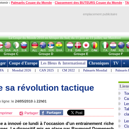
etenir :
Palmarès Coupe du Monde
-
Classement des BUTEURS Coupe du Monde
-
TA
emplacement publicitaire
La Coupe du Monde 2010 en Afrique du Sud, du 11 juin au 11 juillet, sur Maxifoot
Groupe C
Groupe D
Groupe E
Groupe F
ger
Coupe d'Europe
Les Bleus & International
Chroniques
TV
+
IFA
|
Mondial 2026
|
CAN 2025
|
CM 2022
|
Palmarès Mondial
|
Palmarès 
sa révolution tactique
Lien
To
Ca
 ligne: le
24/05/2010
à
22h01
Le
Ta
mprimer
Partager:
cl
Le
e a innové ce lundi à l'occasion d'un entrainement riche
Cl
ignes. Le dispositif mis en place par Raymond Domenech