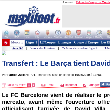
A retenir :
Palmarès Coupe du Mond
OM
PSG
Lyon
Lille
Monaco
Chelsea
Man Utd
Arsenal
Liverpool
ManCity
Ba
+ de clubs
Mercato
Ligue 1
L2/Coupes
Etranger
Coupe d'Europe
Les B
Actualité
|
Journal des Transferts
|
Tableaux des transferts Ligue 1
|
Tabl
Transfert : Le Barça tient David 
Par
Patrick Juillard
-
Actu Transferts, Mise en ligne: le
19/05/2010
à
13h56
Taille du texte:
Email
Imprimer
Partager:
Le FC Barcelone vient de réaliser le p
mercato, avant même l'ouverture offici
officialisant l'arrivée de David Villa