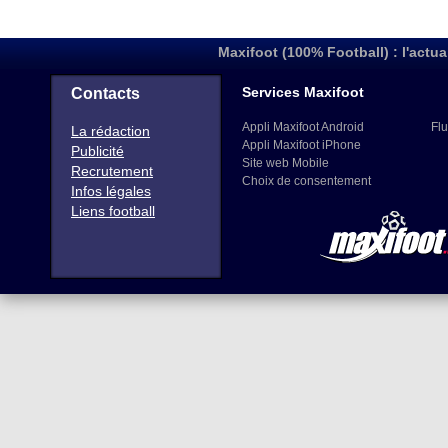
Maxifoot (100% Football) : l'actua
Services Maxifoot
Contacts
Appli Maxifoot Android
Flu
La rédaction
Appli Maxifoot iPhone
Publicité
Site web Mobile
Recrutement
Choix de consentement
Infos légales
Liens football