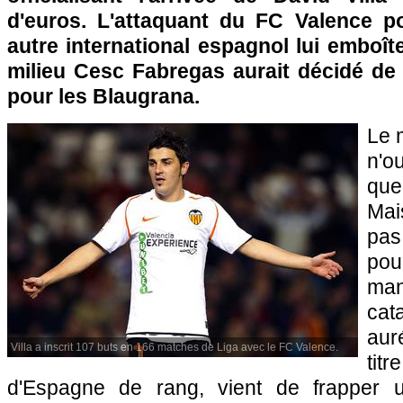
d'euros. L'attaquant du FC Valence po
autre international espagnol lui emboîte
milieu Cesc Fabregas aurait décidé de 
pour les Blaugrana.
Le 
n'o
que
Mai
pas
pou
ma
ca
aur
Villa a inscrit 107 buts en 166 matches de Liga avec le FC Valence.
ti
d'Espagne de rang, vient de frapper