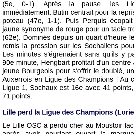
(5e, 0-1). Après la pause, les Lio
immédiatement. Butin centrait pour la repr
poteau (47e, 1-1). Puis Perquis écopai
jaune synonyme de rouge pour un tacle tr
(62e). Dominés depuis un quart d'heure le
remis la pression sur les Sochaliens pour 
Les minutes s'égrenaient sans qu'ils y p
90e minute, Hengbart profitait d'un centr
jeune Bourgeois pour s'offrir le doublé, u
Auxerrois en Ligue des Champions ! Au cl
Ligue 1,
Sochaux
est 16e avec 41 points
71 points.
Lille
perd la Ligue des Champions (Lorie
Le
Lille
OSC a perdu cher au Moustoir face
après avoir pourtant ouvert la marqu