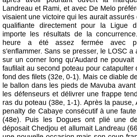
Landreau et Rami, et avec De Melo préfér
visaient une victoire qui les aurait assuré
qualifiante directement pour la Ligue
importe les résultats de la concurrenc
heure a été assez fermée avec pe
s'enflammer. Sans se presser, le
LOSC
a 
sur un corner long qu'Audard ne pouvait 
faufilait au second poteau pour catapulter d
fond des filets (32e, 0-1). Mais ce diable d
le ballon dans les pieds de Mavuba avant 
les défenseurs et délivrer une frappe ten
ras du poteau (38e, 1-1). Après la pause,
penalty de Cabaye consécutif à une faute 
(48e). Puis les Dogues ont plié une de
déposait Chedjou et allumait Landreau (6
une nouvelle occasion mais son coup franc