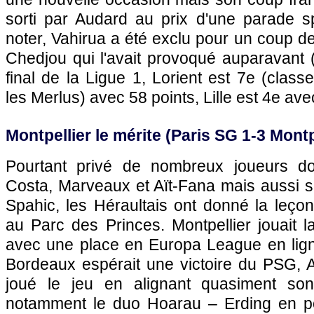
sorti par Audard au prix d'une parade sp
noter, Vahirua a été exclu pour un coup d
Chedjou qui l'avait provoqué auparavant 
final de la Ligue 1, Lorient est 7e (class
les Merlus) avec 58 points,
Lille
est 4e avec
Montpellier
le mérite (
Paris SG
1-3
Montp
Pourtant privé de nombreux joueurs don
Costa, Marveaux et Aït-Fana mais aussi s
Spahic, les Héraultais ont donné la leçon
au Parc des Princes.
Montpellier
jouait l
avec une place en Europa League en lign
Bordeaux
espérait une victoire du
PSG
, 
joué le jeu en alignant quasiment so
notamment le duo Hoarau – Erding en po