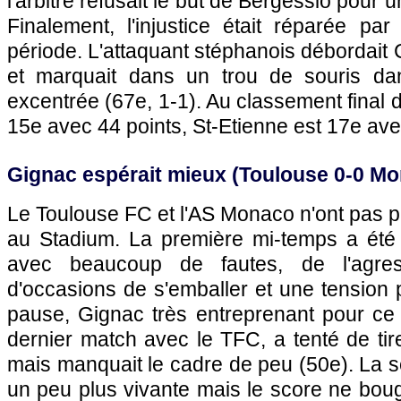
l'arbitre refusait le but de Bergessio pour 
Finalement, l'injustice était réparée pa
période. L'attaquant stéphanois débordait C
et marquait dans un trou de souris dan
excentrée (67e, 1-1). Au classement final 
15e avec 44 points, St-Etienne est 17e ave
Gignac espérait mieux (
Toulouse
0-0
Mo
Le
Toulouse
FC et
l'AS Monaco
n'ont pas p
au Stadium. La première mi-temps a été 
avec beaucoup de fautes, de l'agress
d'occasions de s'emballer et une tension
pause, Gignac très entreprenant pour ce 
dernier match avec le TFC, a tenté de tir
mais manquait le cadre de peu (50e). La 
un peu plus vivante mais le score ne boug