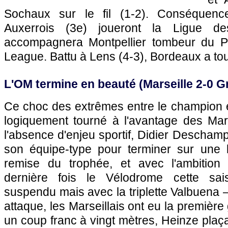
Sochaux
sur le fil (1-2). Conséquenc
Auxerrois (3e) joueront la Ligue 
accompagnera
Montpellier
tombeur du
League. Battu à
Lens
(4-3),
Bordeaux
a tou
L'OM
termine en beauté (
Marseille
2-0 G
Ce choc des extrêmes entre le champion e
logiquement tourné à l'avantage des Mars
l'absence d'enjeu sportif, Didier Descham
son équipe-type pour terminer sur une 
remise du trophée, et avec l'ambition 
dernière fois le Vélodrome cette sa
suspendu mais avec la triplette Valbuena 
attaque, les Marseillais ont eu la premièr
un coup franc à vingt mètres, Heinze plaça