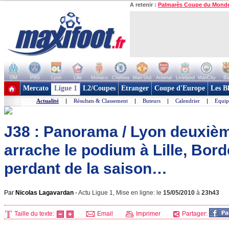
A retenir :
Palmarès Coupe du Mond
OM
PSG
Lyon
Lille
Monaco
Chelsea
Man Utd
Arsenal
Liverpool
ManCity
Ba
+ de clubs
Mercato
Ligue 1
L2/Coupes
Etranger
Coupe d'Europe
Les B
Actualité
|
Résultats & Classement
|
Buteurs
|
Calendrier
|
Equip
J38 : Panorama / Lyon deuxiè
arrache le podium à Lille, Bor
perdant de la saison…
Par
Nicolas Lagavardan
-
Actu Ligue 1, Mise en ligne: le
15/05/2010
à
23h43
Taille du texte:
Email
Imprimer
Partager: