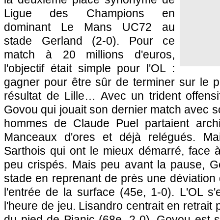
Ligue des Champions en
dominant
Le Mans
UC72 au
stade Gerland (2-0). Pour ce
match à 20 millions d'euros,
l'objectif était simple pour
l'OL
:
gagner pour être sûr de terminer sur le p
résultat de
Lille
… Avec un trident offensi
Govou qui jouait son dernier match avec so
hommes de Claude Puel partaient archi
Manceaux d'ores et déjà relégués. Ma
Sarthois qui ont le mieux démarré, face
peu crispés. Mais peu avant la pause, Go
stade en reprenant de près une déviation d
l'entrée de la surface (45e, 1-0).
L'OL
s'e
l'heure de jeu. Lisandro centrait en retrait 
du pied de Pjanic (68e, 2-0). Govou est so