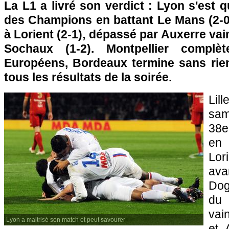
La L1 a livré son verdict :
Lyon
s'est qu
des Champions en battant
Le Mans
(2-
à Lorient (2-1), dépassé par Auxerre vai
Sochaux
(1-2).
Montpellier
complète
Européens,
Bordeaux
termine sans rien
tous les résultats de la soirée.
Lill
sam
38e
en 
Lo
av
Dog
du
vai
Lyon a maitrisé son match et peut savourer
et