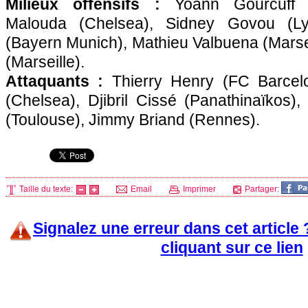
Milieux offensifs :
Yoann Gourcuff 
Malouda (Chelsea), Sidney Govou (
L
(Bayern Munich), Mathieu Valbuena (
Marse
(
Marseille
).
Attaquants :
Thierry Henry (FC Barcelo
(Chelsea), Djibril Cissé (Panathinaïkos)
(
Toulouse
), Jimmy Briand (
Rennes
).
Taille du texte:
Email
Imprimer
Partager:
Signalez une erreur dans cet article
cliquant sur ce lien