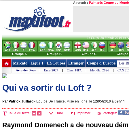
A retenir :
Palmarès Coupe du Mond
La Coupe du Monde 2010 en Afri
Groupe A
Groupe B
Groupe C
Groupe
Mercato
Ligue 1
L2/Coupes
Etranger
Coupe d'Europe
Les B
Actu des Bleus
|
Euro 2024
|
Class. FIFA
|
Mondial 2026
|
CAN 20
Qui va sortir du Loft ?
Par
Patrick Juillard
-
Equipe De France, Mise en ligne: le
12/05/2010
à
09h44
Taille du texte:
Email
Imprimer
Partager:
Raymond Domenech a de nouveau démon