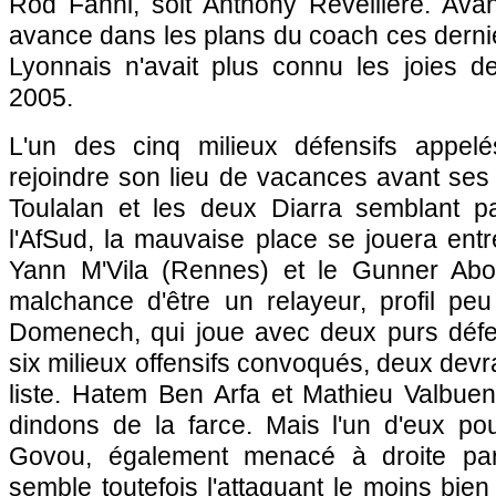
Rod Fanni, soit Anthony Réveillère. Ava
avance dans les plans du coach ces dernie
Lyonnais n'avait plus connu les joies de
2005.
L'un des cinq milieux défensifs appelé
rejoindre son lieu de vacances avant se
Toulalan et les deux Diarra semblant pa
l'AfSud, la mauvaise place se jouera entr
Yann M'Vila (
Rennes
) et le Gunner Abo
malchance d'être un relayeur, profil p
Domenech, qui joue avec deux purs défen
six milieux offensifs convoqués, deux devra
liste. Hatem Ben Arfa et Mathieu Valbuen
dindons de la farce. Mais l'un d'eux pou
Govou, également menacé à droite par
semble toutefois l'attaquant le moins bi