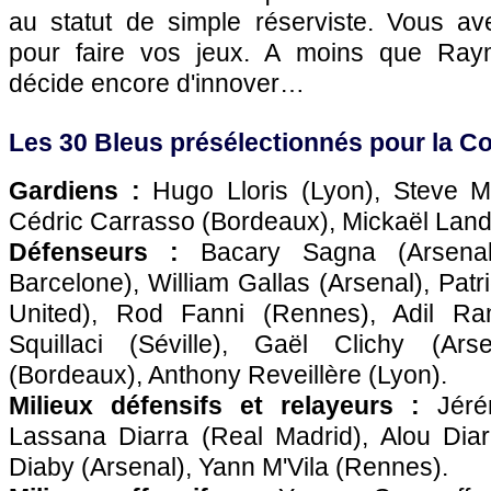
au statut de simple réserviste. Vous a
pour faire vos jeux. A moins que R
décide encore d'innover…
Les 30 Bleus présélectionnés pour la C
Gardiens :
Hugo Lloris (
Lyon
), Steve 
Cédric Carrasso (
Bordeaux
), Mickaël Land
Défenseurs :
Bacary Sagna (Arsenal)
Barcelone), William Gallas (Arsenal), Pat
United), Rod Fanni (
Rennes
), Adil Ra
Squillaci (Séville), Gaël Clichy (Ar
(
Bordeaux
), Anthony Reveillère (
Lyon
).
Milieux défensifs et relayeurs :
Jérém
Lassana Diarra (Real Madrid), Alou Diar
Diaby (Arsenal), Yann M'Vila (
Rennes
).