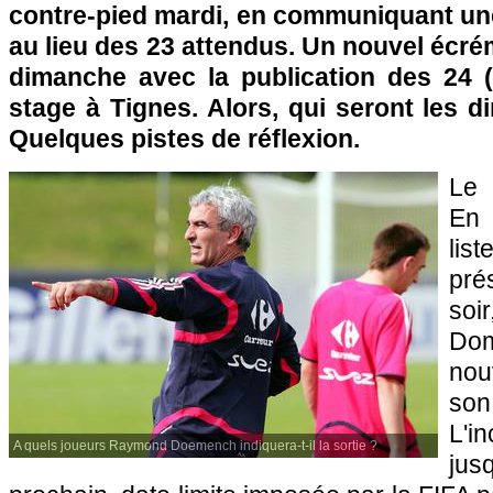
contre-pied mardi, en communiquant une
au lieu des 23 attendus. Un nouvel écr
dimanche avec la publication des 24 (
stage à Tignes. Alors, qui seront les d
Quelques pistes de réflexion.
Le 
En 
l
pré
so
Do
nou
so
L'i
A quels joueurs Raymond Doemench indiquera-t-il la sortie ?
ju