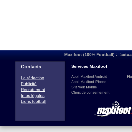
Maxifoot (100% Football) : l'actua
Services Maxifoot
Contacts
Appli Maxifoot Android
Flu
La rédaction
Appli Maxifoot iPhone
Publicité
Site web Mobile
Recrutement
Choix de consentement
Infos légales
Liens football