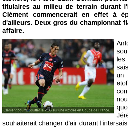
titulaires au milieu de terrain durant l
Clément commencerait en effet à ép
d'ailleurs. Deux gros du championnat fl
affaire.
An
sou
les
sai
un 
éto
co
no
quo
Clément pourrait quitter le PSG sur une victoire en Coupe de France.
Jé
souhaiterait changer d'air durant l'intersai