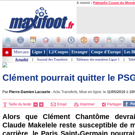
A retenir :
Palmarès Coupe du Mond
OM
PSG
Lyon
Lille
Monaco
Chelsea
Man Utd
Arsenal
Liverpool
ManCity
Ba
+ de clubs
Mercato
Ligue 1
L2/Coupes
Etranger
Coupe d'Europe
Les B
Actualité
|
Journal des Transferts
|
Tableaux des transferts Ligue 1
|
Tabl
Clément pourrait quitter le PS
Par
Pierre-Damien Lacourte
-
Actu Transferts, Mise en ligne: le
11/05/2010
à
10
Taille du texte:
Email
Imprimer
Partager:
Alors que Clément Chantôme devrait
Claude Makelele reste susceptible de m
carrière, le
Paris
Saint-Germain pourrait