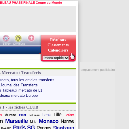
BLEAU PHASE FINALE Coupe du Monde
Résultats
Bayern
Dortmund
Classements
Calendriers
emplacement publicitaire
s Mercato / Transferts
cato, tous les articles transferts
 Journal des Transferts
s Tableaux mercato de L1
bleaux mercato Europe
e 1 - les fiches CLUB
Lille
Lens
s
Auxerre
Lorient
Brest
Le Havre
n
Marseille
Monaco
Nantes
Metz
Paris SG
Rennes
Strasbourg
Paris FC