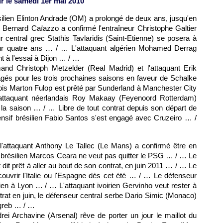
r le samedi 1er mai 2010
ilien Elinton Andrade (
OM
) a prolongé de deux ans, jusqu'en
Bernard Caïazzo a confirmé l'entraîneur Christophe Galtier
central grec Stathis Tavlaridis (Saint-Etienne) se posera à
pour quatre ans … / … L'attaquant algérien Mohamed Derrag
t à l'essai à Dijon … / …
emand Christoph Metzelder (Real Madrid) et l'attaquant Erik
agés pour les trois prochaines saisons en faveur de Schalke
ois Marton Fulop est prêté par Sunderland à Manchester City
'attaquant néerlandais Roy Makaay (Feyenoord Rotterdam)
de la saison … / … Libre de tout contrat depuis son départ de
éfensif brésilien Fabio Santos s'est engagé avec Cruzeiro … /
'attaquant Anthony Le Tallec (
Le Mans
) a confirmé être en
 brésilien Marcos Ceara ne veut pas quitter le
PSG
… / … Le
t dit prêt à aller au bout de son contrat, en juin 2011 … / … Le
couvrir l'Italie ou l'Espagne dès cet été … / … Le défenseur
ien à
Lyon
… / … L'attaquant ivoirien Gervinho veut rester à
rat en juin, le défenseur central serbe Dario Simic (
Monaco
)
agreb … / …
ndrei Archavine (Arsenal) rêve de porter un jour le maillot du