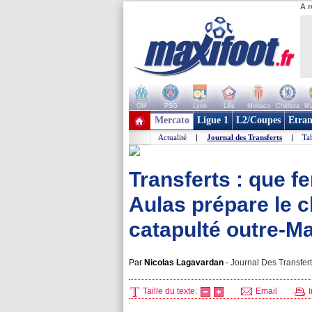
A r
OM
PSG
Lyon
Lille
Monaco
Chelsea
Ma
+ de clubs
Mercato
Ligue 1
L2/Coupes
Etran
Actualité
|
Journal des Transferts
|
Tab
Transferts : que f
Aulas prépare le 
catapulté outre-
Par
Nicolas Lagavardan
-
Journal Des Transfert
Taille du texte:
Email
I