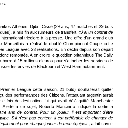
les.
naïkos Athènes, Djibril Cissé (29 ans, 47 matches et 29 buts
dues), a mis fin aux rumeurs de transfert. «
J'ai un contrat de
l'international tricolore à la presse. Une offre d'un grand club
'ex-Marseillais a réalisé le doublé Championnat-Coupe cette
er League avec 23 réalisations. En déclin depuis son départ
 donc remontée. A en croire le quotidien britannique The Daily
la barre à 15 millions d'euros pour s'attacher les services de
pousser les envies de Blackburn et West Ham notamment.
emier League cette saison, 21 buts) souhaiterait quitter
çu des performances des Citizens, l'attaquant argentin aurait
e fois de destination, lui qui avait déjà quitté Manchester
r. Alerté à ce sujet, Roberto Mancini a indiqué la sortie à
tre ans de contrat. Pour un joueur, il est important d'être
ipe. S'il n'est pas content, il est préférable de changer de
s également pour chaque joueur de mon équipe
» , a fait savoir