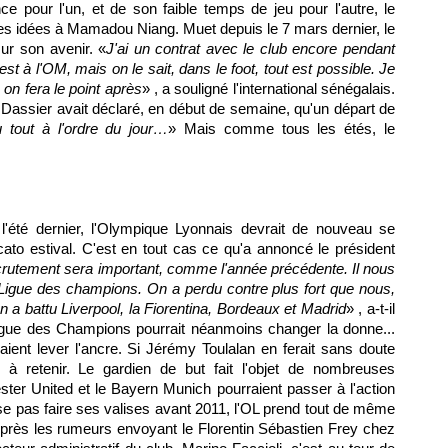
pour l'un, et de son faible temps de jeu pour l'autre, le
r des idées à Mamadou Niang. Muet depuis le 7 mars dernier, le
ur son avenir. «
J'ai un contrat avec le club encore pendant
 est à
l'OM
, mais on le sait, dans le foot, tout est possible. Je
 on fera le point après
» , a souligné l'international sénégalais.
Dassier avait déclaré, en début de semaine, qu'un départ de
u tout à l'ordre du jour…
» Mais comme tous les étés, le
l'été dernier,
l'Olympique Lyonnais
devrait de nouveau se
cato estival. C'est en tout cas ce qu'a annoncé le président
crutement sera important, comme l'année précédente. Il nous
 Ligue des champions. On a perdu contre plus fort que nous,
 a battu Liverpool, la Fiorentina,
Bordeaux
et Madrid
» , a-t-il
 Ligue des Champions pourrait néanmoins changer la donne...
ient lever l'ancre. Si Jérémy Toulalan en ferait sans doute
le à retenir. Le gardien de but fait l'objet de nombreuses
ter United et le Bayern Munich pourraient passer à l'action
ense pas faire ses valises avant 2011,
l'OL
prend tout de même
. Après les rumeurs envoyant le Florentin Sébastien Frey chez