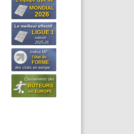
MONDIAL
2026
Le meilleur effectif
LIGUE 1
saison
2025-26
Indice MF :
l'état de
FORME
des clubs en europe
Classements des
BUTEURS
en EUROPE