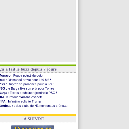
Nice
: Kevin Carlos va partir en Italie
Leganés
: c'est signé pour Luca Zidane (off.)
Atletico
: Ruggeri en route pour Aston Villa
Lyon
: Mangala prêté à Getafe (officiel)
Voir toutes les brèves
Ça a fait le buzz depuis 7 jours
Monaco
: Pogba pointé du doigt
Real
: Diomandé arrive pour 140 M€ !
PSG
: Dupraz se prononce pour la LdC
PSG
: le Barça fixe son prix pour Torres
Barça
: Torres souhaite rejoindre le PSG !
OM
: le retour d'Adidas est acté
FIFA
: Infantino sollicite Trump
Bordeaux
: des clubs de N1 montent au créneau
Argentine
: quand Medina recadre... sa mère
Real
: le démenti de Leipzig pour Diomandé
A SUIVRE
L'equipe type de