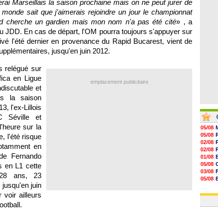
rai Marseillais la saison prochaine mais on ne peut jurer de
07/08
07/08
e monde sait que j'aimerais rejoindre un jour le championnat
07/08
ted cherche un gardien mais mon nom n'a pas été cité
» , a
07/08
u JDD. En cas de départ,
l'OM
pourra toujours s'appuyer sur
rrivé l'été dernier en provenance du Rapid Bucarest, vient de
upplémentaires, jusqu'en juin 2012.
s relégué sur
fica en Ligue
emplacement publicitaire
ndiscutable et
urs la saison
, l'ex-Lillois
C Séville et
'heure sur la
05/08
05/08
 l'été risque
02/08
 notamment en
02/08
 de Fernando
01/08
05/08
 en L1 cette
03/08
(28 ans, 23
05/08
M
jusqu'en juin
03/08
03/08
voir ailleurs
ootball.