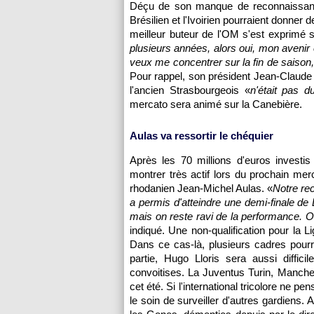
Déçu de son manque de reconnaissance 
Brésilien et l'Ivoirien pourraient donne
meilleur buteur de
l'OM
s'est exprimé s
plusieurs années, alors oui, mon avenir
veux me concentrer sur la fin de saison,
Pour rappel, son président Jean-Claude 
l'ancien Strasbourgeois «
n'était pas d
mercato sera animé sur la Canebière.
Aulas va ressortir le chéquier
Après les 70 millions d'euros investis 
montrer très actif lors du prochain mer
rhodanien Jean-Michel Aulas. «
Notre re
a permis d'atteindre une demi-finale de
mais on reste ravi de la performance. On
indiqué. Une non-qualification pour la
Dans ce cas-là, plusieurs cadres pourra
partie, Hugo Lloris sera aussi diffici
convoitises. La Juventus Turin, Manches
cet été. Si l'international tricolore ne p
le soin de surveiller d'autres gardiens