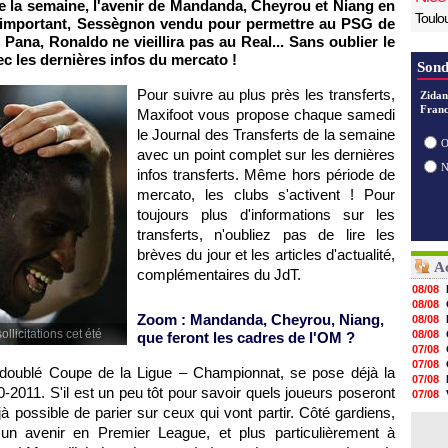
e la semaine, l'avenir de Mandanda, Cheyrou et Niang en
Toulo
t important, Sessègnon vendu pour permettre au
PSG
de
e Pana, Ronaldo ne vieillira pas au Real... Sans oublier le
c les dernières infos du mercato !
Sond
Pour suivre au plus près les transferts,
Zidan
Franc
Maxifoot vous propose chaque samedi
le Journal des Transferts de la semaine
O
avec un point complet sur les dernières
infos transferts. Même hors période de
mercato, les clubs s'activent ! Pour
toujours plus d'informations sur les
transferts, n'oubliez pas de lire les
brèves du jour et les articles d'actualité,
Ac
complémentaires du JdT.
08/08
08/08
Zoom : Mandanda, Cheyrou, Niang,
08/08
licitations cet été
08/08
que feront les cadres de
l'OM
?
07/08
07/08
 le doublé Coupe de la Ligue – Championnat, se pose déjà la
07/08
-2011. S'il est un peu tôt pour savoir quels joueurs poseront
07/08
07/08
éjà possible de parier sur ceux qui vont partir. Côté gardiens,
07/08
n avenir en Premier League, et plus particulièrement à
07/08