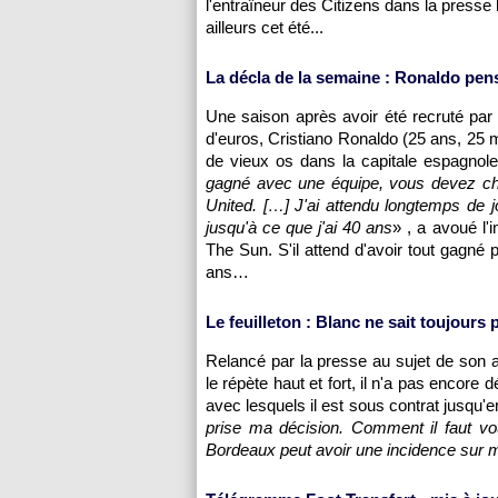
l'entraîneur des Citizens dans la presse 
ailleurs cet été...
La décla de la semaine : Ronaldo pens
Une saison après avoir été recruté pa
d'euros, Cristiano Ronaldo (25 ans, 25 
de vieux os dans la capitale espagnole
gagné avec une équipe, vous devez ch
United. […] J'ai attendu longtemps de j
jusqu'à ce que j'ai 40 ans
» , a avoué l'
The Sun. S'il attend d'avoir tout gagné p
ans…
Le feuilleton : Blanc ne sait toujours 
Relancé par la presse au sujet de son a
le répète haut et fort, il n'a pas encore 
avec lesquels il est sous contrat jusqu'en
prise ma décision. Comment il faut vo
Bordeaux
peut avoir une incidence sur 