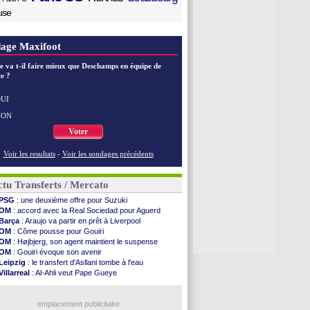
use
age Maxifoot
e va t-il faire mieux que Deschamps en équipe de
e ?
UI
NON
Voter
Voir les resultats
-
Voir les sondages précédents
tu Transferts / Mercato
PSG
: une deuxième offre pour Suzuki
OM
: accord avec la Real Sociedad pour Aguerd
Barça
: Araujo va partir en prêt à Liverpool
OM
: Côme pousse pour Gouiri
OM
: Højbjerg, son agent maintient le suspense
OM
: Gouiri évoque son avenir
Leipzig
: le transfert d'Asllani tombe à l'eau
Villarreal
: Al-Ahli veut Pape Gueye
Lyon
: la dernière saison de Fonseca ?
OM
: un nouveau prétendant pour Højbjerg
Brest
: un gardien norvégien en approche ?
emplacement publicitaire