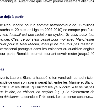
britannique. Autant dire que Tevez pourra clairement aller voir
e déjà à partir
r le Real Madrid pour la somme astronomique de 96 millions
matchs et 20 buts en Liga en 2009-2010) ne compte pas faire
. «
Le football est une histoire de cycles. Si vous avez tout
anger. C'est ce qui s'est passé pour moi avec Manchester
ouer pour le Real Madrid, mais je ne me vois pas rester ici
international portugais dans les colonnes du quotidien anglais
our partir, Ronaldo pourrait pourtant devoir rester jusqu'à 40
pas
venir, Laurent Blanc a haussé le ton vendredi. Le technicien
décidé de quoi son avenir serait fait, entre les Marine et Blanc,
 2011, et les Bleus, qui lui font les yeux doux. «
Je ne l'ai pas
us le dire, en chinois, en anglais ? (…) Le classement de
ma décision
» , a conclu le Président. Le suspense continue...