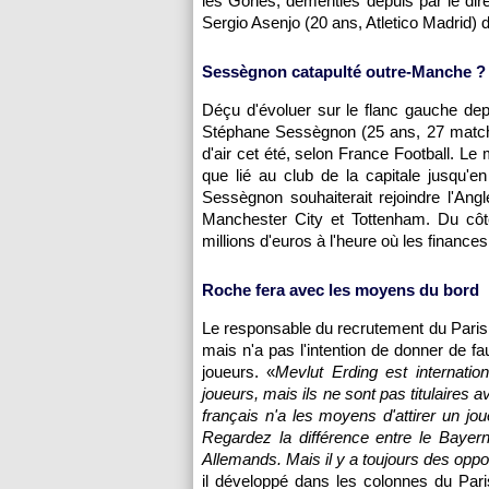
les Gones, démenties depuis par le direc
Sergio Asenjo (20 ans, Atletico Madrid) d
Sessègnon catapulté outre-Manche ?
Déçu d'évoluer sur le flanc gauche depu
Stéphane Sessègnon (25 ans, 27 matchs
d'air cet été, selon France Football. Le 
que lié au club de la capitale jusqu'e
Sessègnon souhaiterait rejoindre l'Angle
Manchester City et Tottenham. Du côté
millions d'euros à l'heure où les finance
Roche fera avec les moyens du bord
Le responsable du recrutement du
Pari
mais n'a pas l'intention de donner de 
joueurs. «
Mevlut Erding est internati
joueurs, mais ils ne sont pas titulaires a
français n'a les moyens d'attirer un j
Regardez la différence entre le Bayer
Allemands. Mais il y a toujours des oppor
il développé dans les colonnes du Par