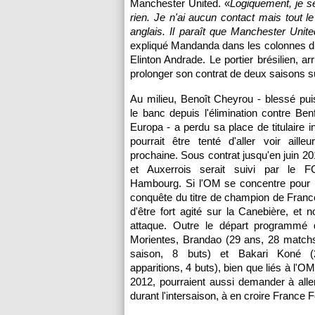
Manchester United. «
Logiquement, je se
rien. Je n'ai aucun contact mais tout l
anglais. Il paraît que Manchester Uni
expliqué Mandanda dans les colonnes d
Elinton Andrade. Le portier brésilien, a
prolonger son contrat de deux saisons s
Au milieu, Benoît Cheyrou - blessé pui
le banc depuis l'élimination contre Ben
Europa - a perdu sa place de titulaire i
pourrait être tenté d'aller voir aille
prochaine. Sous contrat jusqu'en juin 2013
et Auxerrois serait suivi par le F
Hambourg. Si
l'OM
se concentre pour l
conquête du titre de champion de France,
d'être fort agité sur la Canebière, et
attaque. Outre le départ programmé
Morientes, Brandao (29 ans, 28 matchs
saison, 8 buts) et Bakari Koné 
apparitions, 4 buts), bien que liés à
l'O
2012, pourraient aussi demander à aller 
durant l'intersaison, à en croire France F