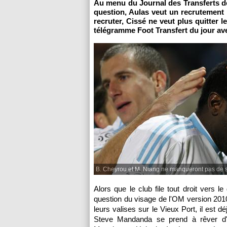
Au menu du Journal des Transferts d
question, Aulas veut un recrutemen
recruter, Cissé ne veut plus quitter l
télégramme Foot Transfert du jour ave
B. Cheyrou et M. Niang ne manqueront pas de sol
Alors que le club file tout droit vers
question du visage de
l'OM
version 2010
leurs valises sur le Vieux Port, il est d
Steve Mandanda se prend à rêver d'u