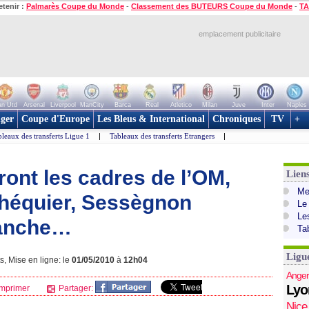
etenir :
Palmarès Coupe du Monde
-
Classement des BUTEURS Coupe du Monde
-
TA
emplacement publicitaire
n Utd
Arsenal
Liverpool
ManCity
Barca
Real
Atletico
Milan
Juve
Inter
Naples
ger
Coupe d'Europe
Les Bleus & International
Chroniques
TV
+
leaux des transferts Ligue 1
|
Tableaux des transferts Etrangers
|
eront les cadres de l’OM,
Lien
Mer
chéquier, Sessègnon
Le
Le
Manche…
Ta
Ligu
s, Mise en ligne: le
01/05/2010
à
12h04
Anger
Lyo
mprimer
Partager:
Nice