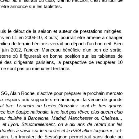
teur administratif du club, Marino Faccioli, c'est au tour de
'être annoncé sur les tablettes.
is le début de la saison et auteur de prestations mitigées,
 en L1 en 2009-10, 3 buts) pourrait être amené à changer
milieu de terrain béninois verrait un départ d'un bon oeil. Bien
n juin 2012, l'ancien Manceau bénéficie d'un bon de sortie.
terre où il figurerait en bonne position sur les tablettes de
 des dirigeants parisiens, la perspective de récupérer 10
s ne sont pas au mieux est tentante.
s SG
, Alain Roche, s'active pour préparer le prochain mercato
faux espoirs aux supporters en annonçant la venue de grands
onal turc. Lisandro ou Lucho Gonzalez sont de très grands
vec leur équipe nationale. Il ne faut pas rêver, plus aucun club
oueur titulaire à Barcelone, Madrid, Manchester ou Chelsea…
n et
Lyon
. Structurellement, on a dix ans de retard sur les
tunités à saisir sur le marché et le
PSG
attire toujours
» , a-t-
isien. Un transfert de Sessègnon permettrait sans doute au