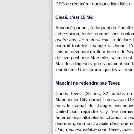
PSG
de récupérer quelques liquidités uti
Cissé, c'est 15 M€
Annoncé partant, l'attaquant du Panathi
cette saison, toutes compétitions confon
quatre ans. Je resterai ici
» , a déclaré 
pourrait toutefois changer la donne. L
saison, devenant meilleur buteur de Sup
de Liverpool pour
Marseille
, sa cote est
Mail, les dirigeants grecs auraient fixé 
leur buteur. Une somme qui devrait re
Mancini ne retiendra pas Tevez
Carlos Tevez (26 ans, 32 matchs en Pr
Manchester City durant l'intersaison. Dé
émis le souhait de changer une nouvell
United pour rejoindre City l'été dernie
l'international albiceleste. «
Carlos a qua
heureux quand on travaille dans une équ
club, ceci est valable pour Tevez, mai