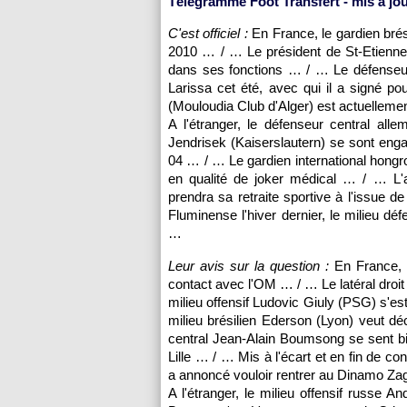
Télégramme Foot Transfert - mis à jou
C'est officiel :
En France, le gardien brés
2010 … / … Le président de St-Etienne 
dans ses fonctions … / … Le défenseur 
Larissa cet été, avec qui il a signé 
(Mouloudia Club d'Alger) est actuellemen
A l'étranger, le défenseur central all
Jendrisek (Kaiserslautern) se sont eng
04 … / … Le gardien international hongr
en qualité de joker médical … / … L
prendra sa retraite sportive à l'issue 
Fluminense l'hiver dernier, le milieu d
…
Leur avis sur la question :
En France, l
contact avec
l'OM
… / … Le latéral droit
milieu offensif Ludovic Giuly (
PSG
) s'es
milieu brésilien Ederson (
Lyon
) veut dé
central Jean-Alain Boumsong se sent b
Lille
… / … Mis à l'écart et en fin de cont
a annoncé vouloir rentrer au Dinamo Z
A l'étranger, le milieu offensif russe A