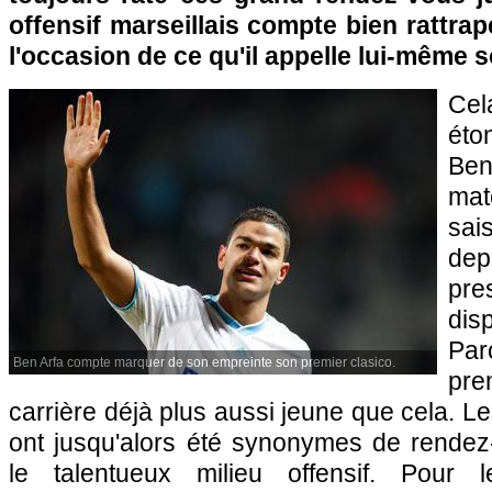
offensif marseillais compte bien rattrap
l'occasion de ce qu'il appelle lui-même 
Ce
éto
Ben
mat
sai
dep
pr
dis
Pa
Ben Arfa compte marquer de son empreinte son premier clasico.
pre
carrière déjà plus aussi jeune que cela. 
ont jusqu'alors été synonymes de rende
le talentueux milieu offensif. Pour