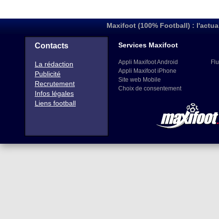
Maxifoot (100% Football) : l'actua
Services Maxifoot
Contacts
Appli Maxifoot Android
Flu
La rédaction
Appli Maxifoot iPhone
Publicité
Site web Mobile
Recrutement
Choix de consentement
Infos légales
Liens football