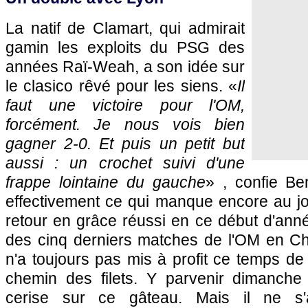
La natif de Clamart, qui admirait
gamin les exploits du
PSG
des
années Raï-Weah, a son idée sur
le clasico rêvé pour les siens. «
Il
faut une victoire pour
l'OM
,
forcément. Je nous vois bien
gagner 2-0. Et puis un petit but
aussi : un crochet suivi d'une
frappe lointaine du gauche
» , confie Be
effectivement ce qui manque encore au jo
retour en grâce réussi en ce début d'année
des cinq derniers matches de
l'OM
en Cha
n'a toujours pas mis à profit ce temps de 
chemin des filets. Y parvenir dimanche s
cerise sur ce gâteau. Mais il ne s'a