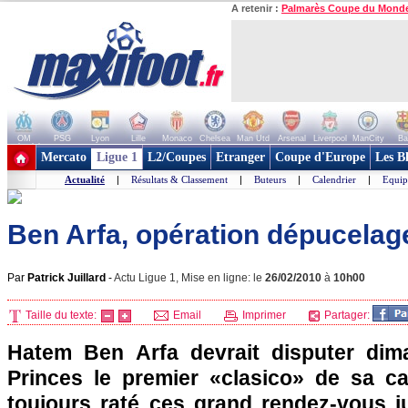
A retenir :
Palmarès Coupe du Mond
OM
PSG
Lyon
Lille
Monaco
Chelsea
Man Utd
Arsenal
Liverpool
ManCity
Ba
+ de clubs
Mercato
Ligue 1
L2/Coupes
Etranger
Coupe d'Europe
Les B
Actualité
|
Résultats & Classement
|
Buteurs
|
Calendrier
|
Equip
Ben Arfa, opération dépucelag
Par
Patrick Juillard
-
Actu Ligue 1, Mise en ligne: le
26/02/2010
à
10h00
Taille du texte:
Email
Imprimer
Partager:
Hatem Ben Arfa devrait disputer di
Princes le premier «clasico» de sa car
toujours raté ces grand rendez-vous ju