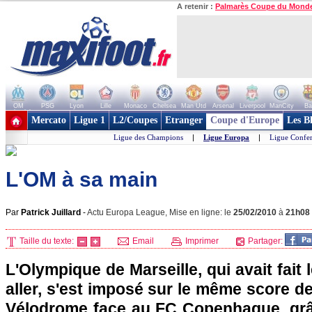
A retenir :
Palmarès Coupe du Mond
OM
PSG
Lyon
Lille
Monaco
Chelsea
Man Utd
Arsenal
Liverpool
ManCity
Ba
+ de clubs
Mercato
Ligue 1
L2/Coupes
Etranger
Coupe d'Europe
Les B
Ligue des Champions
|
Ligue Europa
|
Ligue Confe
L'OM à sa main
Par
Patrick Juillard
-
Actu Europa League, Mise en ligne: le
25/02/2010
à
21h08
Taille du texte:
Email
Imprimer
Partager:
L'Olympique de Marseille
, qui avait fai
aller, s'est imposé sur le même score de
Vélodrome face au FC Copenhague, gr