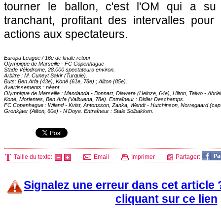
tourner le ballon, c'est
l'OM
qui a su 
tranchant, profitant des intervalles pour 
actions aux spectateurs.
Europa League / 16e de finale retour
Olympique de Marseille
- FC Copenhague
Stade Vélodrome, 28.000 spectateurs environ.
Arbitre : M. Cuneyt Sakir (Turquie).
Buts: Ben Arfa (43e), Koné (61e, 78e) ; Ailton (85e).
Avertissements : néant.
Olympique de Marseille
: Mandanda - Bonnart, Diawara (Heinze, 64e), Hilton, Taiwo - Abrie
Koné, Morientes, Ben Arfa (Valbuena, 78e). Entraîneur : Didier Deschamps.
FC Copenhague : Wiland - Kvist, Antonsson, Zanka, Wendt - Hutchinson, Norregaard (cap.),
Gronkjaer (Ailton, 60e) - N'Doye. Entraîneur : Stale Solbakken.
Taille du texte:
Email
Imprimer
Partager:
Signalez une erreur dans cet article
cliquant sur ce lien