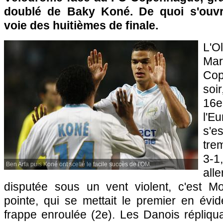
doublé de Baky Koné. De quoi s'ouvri
voie des huitièmes de finale.
L'
Mar
Co
soi
16e
l'E
s'
tre
3-
Ben Arfa puis Koné ont scellé le facile succès de l'OM.
all
disputée sous un vent violent, c'est Mor
pointe, qui se mettait le premier en év
frappe enroulée (2e). Les Danois répliqu