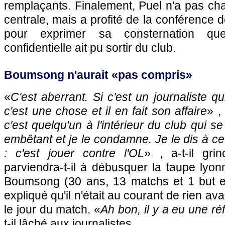
remplaçants. Finalement, Puel n'a pas ch
centrale, mais a profité de la conférence 
pour exprimer sa consternation que
confidentielle ait pu sortir du club.
Boumsong n'aurait «pas compris»
«
C'est aberrant. Si c'est un journaliste qui
c'est une chose et il en fait son affaire
» ,
c'est quelqu'un à l'intérieur du club qui se
embêtant et je le condamne. Je le dis à c
: c'est jouer contre
l'OL
» , a-t-il gri
parviendra-t-il à débusquer la taupe lyo
Boumsong (30 ans, 13 matchs et 1 but e
expliqué qu'il n'était au courant de rien ava
le jour du match. «
Ah bon, il y a eu une ré
t-il lâché aux journalistes.