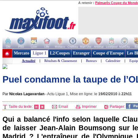
A retenir :
Palmarès Coupe du Mond
OM
PSG
Lyon
Lille
Monaco
Chelsea
Man Utd
Arsenal
Liverpool
ManCity
Ba
+ de clubs
Mercato
Ligue 1
L2/Coupes
Etranger
Coupe d'Europe
Les B
Actualité
|
Résultats & Classement
|
Buteurs
|
Calendrier
|
Equip
Puel condamne la taupe de l’O
Par
Nicolas Lagavardan
-
Actu Ligue 1, Mise en ligne: le
19/02/2010
à
22h11
Taille du texte:
Email
Imprimer
Partager:
Qui a balancé l'info selon laquelle Cla
de laisser Jean-Alain Boumsong sur l
Madrid ? L'entraîneur de
l'Olympique 