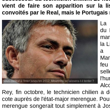
vient de faire son apparition sur la l
convoités par le Real, mais le Portugais 
La 
du 
mar
la 
a r
Man
feu
se
l'h
Sous contrat à l'Inter jusqu'en 2012, Mourinho se laissera-t-il tenter ?
Alc
Rey, fin octobre, le technicien chilien a
cote auprès de l'état-major merengue. Pour
merengue songerait tout simplement à Jo