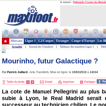
A retenir :
Palmarès Coupe du Mond
OM
PSG
Lyon
Lille
Monaco
Chelsea
Man Utd
Arsenal
Liverpool
ManCity
Ba
+ de clubs
Mercato
Ligue 1
L2/Coupes
Etranger
Coupe d'Europe
Les B
Actualité
|
Journal des Transferts
|
Tableaux des transferts Ligue 1
|
Tabl
Mourinho, futur Galactique ?
Par
Patrick Juillard
-
Actu Transferts, Mise en ligne: le
19/02/2010
à
14h34
Taille du texte:
Email
Imprimer
Partager:
La cote de Manuel Pellegrini au plus b
subie à
Lyon
, le Real Madrid serait
successeur au technicien chilien. Le n