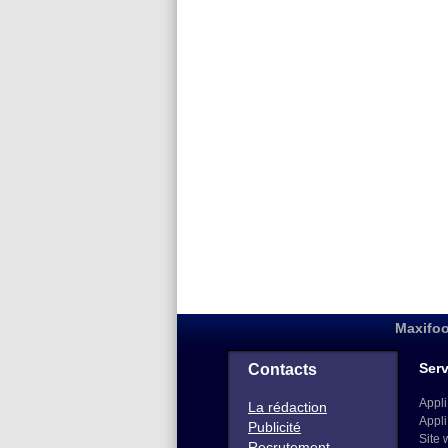
Maxifoo
Serv
Contacts
Appli
La rédaction
Appli
Publicité
Site 
Recrutement