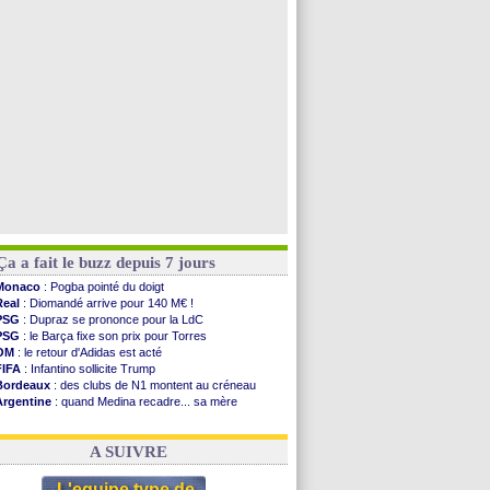
Nottingham
: O. Diomande arrive pour 40 M€
Lens
: Ganiou prolongé jusqu'en 2030 (officiel)
Atletico
: Almada rejoint River Plate (off.)
Monaco
: Camara a la cote en Angleterre
Voir toutes les brèves
Ça a fait le buzz depuis 7 jours
Monaco
: Pogba pointé du doigt
Real
: Diomandé arrive pour 140 M€ !
PSG
: Dupraz se prononce pour la LdC
PSG
: le Barça fixe son prix pour Torres
OM
: le retour d'Adidas est acté
FIFA
: Infantino sollicite Trump
Bordeaux
: des clubs de N1 montent au créneau
Argentine
: quand Medina recadre... sa mère
Real
: le démenti de Leipzig pour Diomandé
OM
: le club prêt à libérer Kondogbia ?
A SUIVRE
L'equipe type de