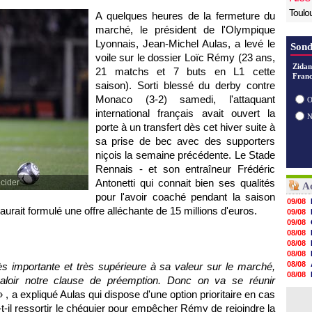
Toulo
A quelques heures de la fermeture du
marché, le président de
l'Olympique
Lyonnais
, Jean-Michel Aulas, a levé le
Sond
voile sur le dossier Loïc Rémy (23 ans,
Zidan
21 matchs et 7 buts en L1 cette
Franc
saison). Sorti blessé du derby contre
Monaco
(3-2) samedi, l'attaquant
O
international français avait ouvert la
porte à un transfert dès cet hiver suite à
sa prise de bec avec des supporters
niçois la semaine précédente. Le Stade
Rennais - et son entraîneur Frédéric
Antonetti qui connait bien ses qualités
cider
Ac
pour l'avoir coaché pendant la saison
09/08
aurait formulé une offre alléchante de 15 millions d'euros.
09/08
09/08
08/08
08/08
08/08
08/08
ès importante et très supérieure à sa valeur sur le marché,
08/08
valoir notre clause de préemption. Donc on va se réunir
08/08
» , a expliqué Aulas qui dispose d'une option prioritaire en cas
08/08
08/08
t-il ressortir le chéquier pour empêcher Rémy de rejoindre la