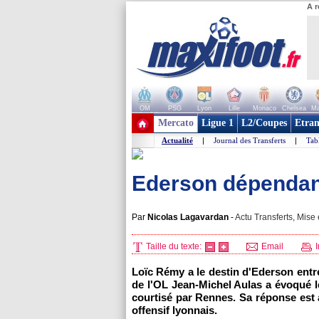
A r
OM
PSG
Lyon
Lille
Monaco
Chelsea
Ma
+ de clubs
Mercato
Ligue 1
L2/Coupes
Etran
Actualité
|
Journal des Transferts
|
Tab
Ederson dépendan
Par
Nicolas Lagavardan
-
Actu Transferts, Mise 
Taille du texte:
Email
I
Loïc Rémy a le destin d'Ederson entre
de
l'OL
Jean-Michel Aulas a évoqué le
courtisé par
Rennes
. Sa réponse est 
offensif lyonnais.