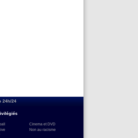
o 24h/24
ivilégiés
ball
Cinema et DVD
Live
Non au racisme
)