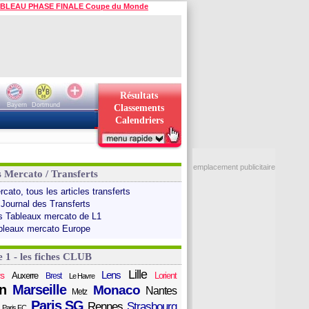
BLEAU PHASE FINALE Coupe du Monde
Résultats
Bayern
Dortmund
Classements
Calendriers
emplacement publicitaire
s Mercato / Transferts
cato, tous les articles transferts
 Journal des Transferts
s Tableaux mercato de L1
bleaux mercato Europe
e 1 - les fiches CLUB
Lille
Lens
s
Auxerre
Lorient
Brest
Le Havre
n
Marseille
Monaco
Nantes
Metz
Paris SG
Rennes
Strasbourg
Paris FC