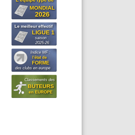
MONDIAL
2026
Le meilleur effectif
LIGUE 1
saison
2025-26
Indice MF :
l'état de
FORME
des clubs en europe
Classements des
BUTEURS
en EUROPE