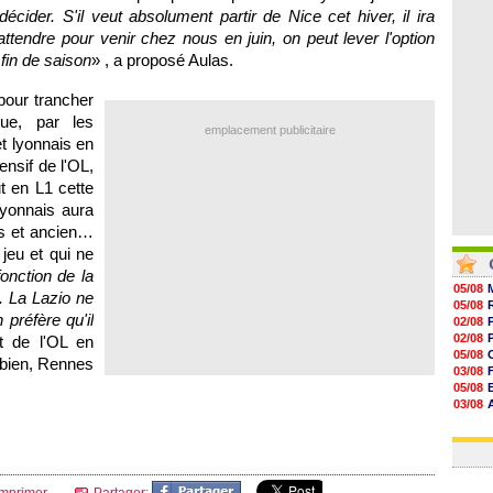
08/08
 décider. S'il veut absolument partir de
Nice
cet hiver, il ira
08/08
'attendre pour venir chez nous en juin, on peut lever l'option
08/08
08/08
 fin de saison
» , a proposé Aulas.
our trancher
due, par les
emplacement publicitaire
et lyonnais en
fensif de
l'OL
,
t en L1 cette
Lyonnais aura
is et ancien…
jeu et qui ne
onction de la
05/08
. La Lazio ne
05/08
préfère qu'il
02/08
02/08
nt de
l'OL
en
05/08
 bien,
Rennes
03/08
05/08
03/08
03/08
06/08