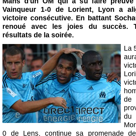
Mans d'un OM qui a su faire preuve
Vainqueur 1-0 de Lorient,
Lyon
a ali
victoire consécutive. En battant
Socha
renoué avec les joies du succès. T
résultats de la soirée.
La 
aur
vic
Lo
vic
hom
d
pro
du
Mon
0 de
Lens
, continue sa promenade de