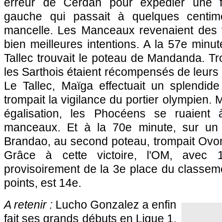
erreur de Cerdan pour expédier une f
gauche qui passait à quelques centim
mancelle. Les Manceaux revenaient des 
bien meilleures intentions. A la 57e minut
Tallec trouvait le poteau de Mandanda. Tro
les Sarthois étaient récompensés de leurs e
Le Tallec, Maïga effectuait un splendide
trompait la vigilance du portier olympien. M
égalisation, les Phocéens se ruaient 
manceaux. Et à la 70e minute, sur un
Brandao, au second poteau, trompait Ovon
Grâce à cette victoire,
l'OM
, avec 1
provisoirement de la 3e place du classem
points, est 14e.
A retenir :
Lucho Gonzalez a enfin
fait ses grands débuts en Ligue 1.