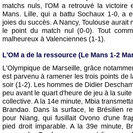
matchs nuls,
l'OM
a retrouvé la victoire
Mans.
Lille
, qui a battu
Sochaux
1-0, a e
joies du succès. A Nancy,
Toulouse
aurait 
le point du match nul (0-0). Tout comm
malheureux à Valenciennes (1-1).
L'OM
a de la ressource (
Le Mans
1-2
Mar
L'Olympique de Marseille
, grâce notammen
est parvenu à ramener les trois points de 
soir (1-2). Les hommes de Didier Descham
peu avant le quart d'heure de jeu à la suit
collective. A la 14e minute, Mbia transmett
Brandao. Dans la surface, le Brésilien rem
pour Niang, qui fusillait Ovono d'une fra
pied droit imparable. A la 39e minute, Br