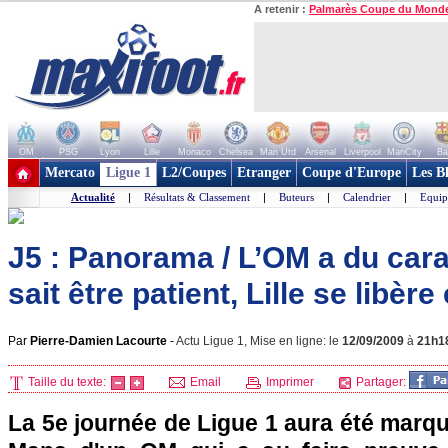
A retenir :
Palmarès Coupe du Mond
OM
PSG
Lyon
Lille
Monaco
Chelsea
Man Utd
Arsenal
Liverpool
ManCity
Ba
+ de clubs
Mercato
Ligue 1
L2/Coupes
Etranger
Coupe d'Europe
Les B
Actualité
|
Résultats & Classement
|
Buteurs
|
Calendrier
|
Equip
J5 : Panorama / L’OM a du cara
sait être patient, Lille se libère
Par
Pierre-Damien Lacourte
-
Actu Ligue 1, Mise en ligne: le
12/09/2009
à
21h1
Taille du texte:
Email
Imprimer
Partager:
La 5e journée de Ligue 1 aura été marqué