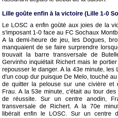
Lille
goûte enfin à la victoire (
Lille
1-0
So
Le
LOSC
a enfin goûté aux joies de la vic
s'imposant 1-0 face au
FC Sochaux
Montbé
A la demi-heure de jeu, les Dogues, brou
manquaient de se faire surprendre lorsqu
trouvait la barre transversale de Butel
Gervinho inquiétait Richert mais le portie
repousser le danger. A la 43e minute, les Li
d'un coup dur puisque De Melo, touché au g
de quitter la pelouse sur une civière et
Frau. A la 53e minute, c'était au tour d
de réussite. Sur un centre anodin, Fra
transversale de Richert. A la 70e minut
libérait enfin le
LOSC.
Sur un centre d