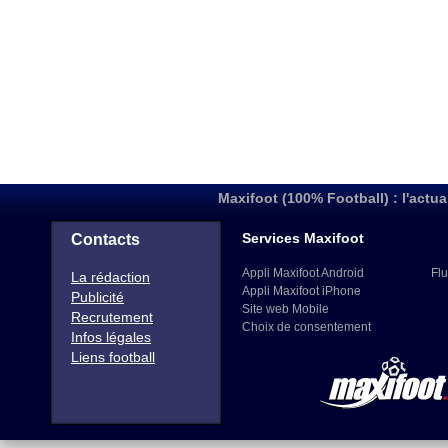
Maxifoot (100% Football) : l'actua
Services Maxifoot
Contacts
Appli Maxifoot Android
Flu
La rédaction
Appli Maxifoot iPhone
Publicité
Site web Mobile
Recrutement
Choix de consentement
Infos légales
Liens football