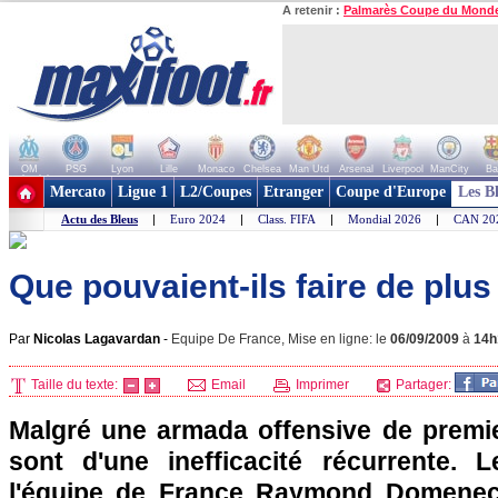
A retenir :
Palmarès Coupe du Mond
OM
PSG
Lyon
Lille
Monaco
Chelsea
Man Utd
Arsenal
Liverpool
ManCity
Ba
+ de clubs
Mercato
Ligue 1
L2/Coupes
Etranger
Coupe d'Europe
Les B
Actu des Bleus
|
Euro 2024
|
Class. FIFA
|
Mondial 2026
|
CAN 20
Que pouvaient-ils faire de plus
Par
Nicolas Lagavardan
-
Equipe De France, Mise en ligne: le
06/09/2009
à
14h
Taille du texte:
Email
Imprimer
Partager:
Malgré une armada offensive de premier
sont d'une inefficacité récurrente. 
l'équipe de France Raymond Domenec