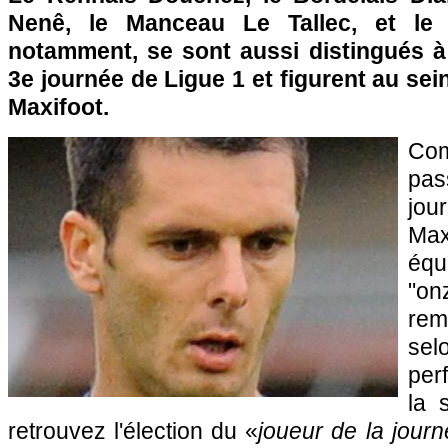
Nenê, le Manceau Le Tallec, et le 
notamment, se sont aussi distingués à 
3e journée de Ligue 1 et figurent au sei
Maxifoot.
Com
pas
jou
Max
équ
"o
rem
s
pe
la 
retrouvez l'élection du «
joueur de la jour