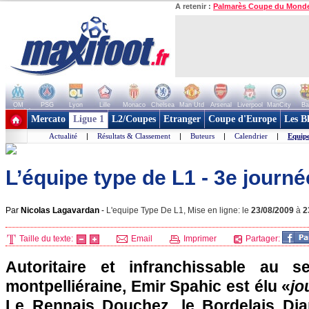
A retenir :
Palmarès Coupe du Mond
OM
PSG
Lyon
Lille
Monaco
Chelsea
Man Utd
Arsenal
Liverpool
ManCity
Ba
+ de clubs
Mercato
Ligue 1
L2/Coupes
Etranger
Coupe d'Europe
Les B
Actualité
|
Résultats & Classement
|
Buteurs
|
Calendrier
|
Equip
L’équipe type de L1 - 3e journé
Par
Nicolas Lagavardan
-
L'equipe Type De L1, Mise en ligne: le
23/08/2009
à
2
Taille du texte:
Email
Imprimer
Partager:
Autoritaire et infranchissable au 
montpelliéraine, Emir Spahic est élu «
jo
Le Rennais Douchez, le Bordelais Dia