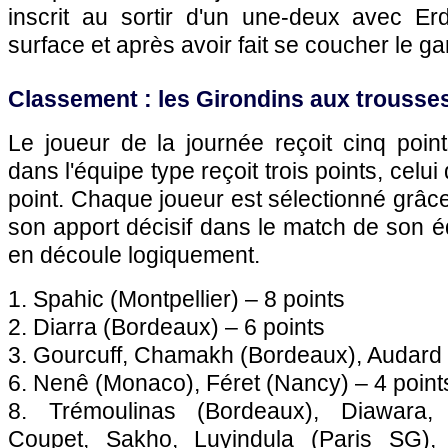
inscrit au sortir d'un une-deux avec Erd
surface et après avoir fait se coucher le g
Classement : les Girondins aux trousse
Le joueur de la journée reçoit cinq poin
dans l'équipe type reçoit trois points, celui
point. Chaque joueur est sélectionné grâc
son apport décisif dans le match de son 
en découle logiquement.
1. Spahic (
Montpellier
) – 8 points
2. Diarra (
Bordeaux
) – 6 points
3. Gourcuff, Chamakh (
Bordeaux
), Audard 
6. Nenê (
Monaco
), Féret (Nancy) – 4 point
8. Trémoulinas (
Bordeaux
), Diawara,
Coupet, Sakho, Luyindula (
Paris SG
),