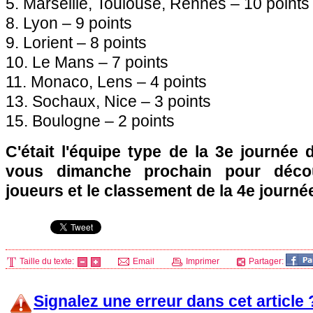
5.
Marseille
,
Toulouse
,
Rennes
– 10 points
8.
Lyon
– 9 points
9. Lorient – 8 points
10.
Le Mans
– 7 points
11.
Monaco
,
Lens
– 4 points
13.
Sochaux
,
Nice
– 3 points
15. Boulogne – 2 points
C'était l'équipe type de la 3e journée
vous dimanche prochain pour découv
joueurs et le classement de la 4e journée
Taille du texte:
Email
Imprimer
Partager:
Signalez une erreur dans cet article