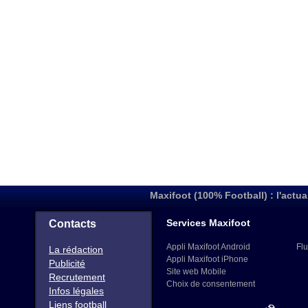
Maxifoot (100% Football) : l'actua
Services Maxifoot
Contacts
Appli Maxifoot Android
Flu
La rédaction
Appli Maxifoot iPhone
Publicité
Site web Mobile
Recrutement
Choix de consentement
Infos légales
Liens football