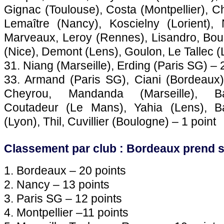
Gignac (
Toulouse
), Costa (
Montpellier
), C
Lemaître (Nancy), Koscielny (Lorient),
Marveaux, Leroy (
Rennes
), Lisandro, Bo
(
Nice
), Demont (
Lens
), Goulon, Le Tallec (
31. Niang (
Marseille
), Erding (
Paris SG
) – 
33. Armand (
Paris SG
), Ciani (
Bordeaux
Cheyrou, Mandanda (
Marseille
), B
Coutadeur (
Le Mans
), Yahia (
Lens
), B
(
Lyon
), Thil, Cuvillier (Boulogne) – 1 point
Classement par club :
Bordeaux
prend s
1.
Bordeaux
– 20 points
2. Nancy – 13 points
3.
Paris SG
– 12 points
4.
Montpellier
–11 points