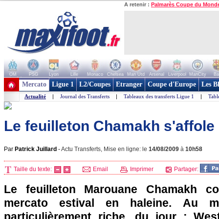
A retenir :
Palmarès Coupe du Mond
OM
PSG
Lyon
Lille
Monaco
Chelsea
Man Utd
Arsenal
Liverpool
ManCity
Ba
+ de clubs
Mercato
Ligue 1
L2/Coupes
Etranger
Coupe d'Europe
Les B
Actualité
|
Journal des Transferts
|
Tableaux des transferts Ligue 1
|
Tabl
Le feuilleton Chamakh s'affole
Par
Patrick Juillard
-
Actu Transferts, Mise en ligne: le
14/08/2009
à
10h58
Taille du texte:
Email
Imprimer
Partager:
Le feuilleton Marouane Chamakh con
mercato estival en haleine. Au m
particulièrement riche, du jour : We