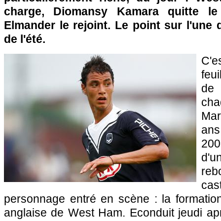
charge, Diomansy Kamara quitte le
Elmander le rejoint. Le point sur l'une
de l'été.
C'e
feu
de 
cha
Mar
ans
2008
d'
reb
cas
personnage entré en scène : la formati
anglaise de West Ham. Econduit jeudi apr