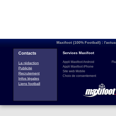
Maxifoot (100% Football) : l'actua
Services Maxifoot
Contacts
Appli Maxifoot Android
Flu
La rédaction
Appli Maxifoot iPhone
Publicité
Site web Mobile
Recrutement
Choix de consentement
Infos légales
Liens football