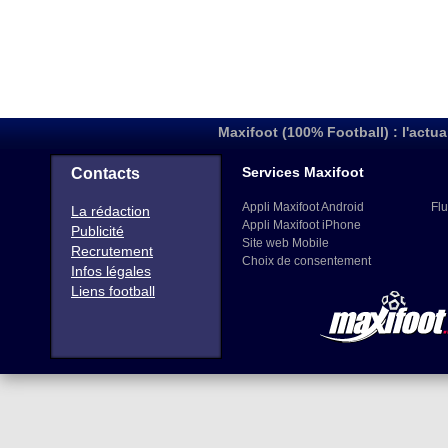
Maxifoot (100% Football) : l'actua
Services Maxifoot
Contacts
Appli Maxifoot Android
Flu
La rédaction
Appli Maxifoot iPhone
Publicité
Site web Mobile
Recrutement
Choix de consentement
Infos légales
Liens football