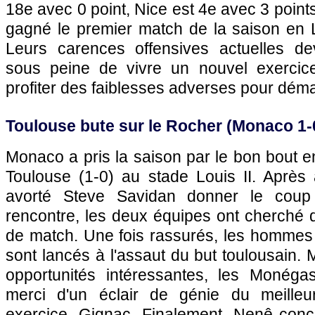
18e avec 0 point,
Nice
est 4e avec 3 points
gagné le premier match de la saison en 
Leurs carences offensives actuelles de
sous peine de vivre un nouvel exercice 
profiter des faiblesses adverses pour déma
Toulouse
bute sur le Rocher (
Monaco
1-
Monaco
a pris la saison par le bon bout en
Toulouse
(1-0) au stade Louis II. Après 
avorté Steve Savidan donner le coup d
rencontre, les deux équipes ont cherché 
de match. Une fois rassurés, les homme
sont lancés à l'assaut du but toulousain. 
opportunités intéressantes, les Monéga
merci d'un éclair de génie du meilleu
exercice, Gignac. Finalement, Nenê concr