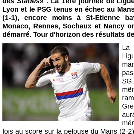
des Stades
» . La 1ère journée de Ligue
Lyon
et le
PSG
tenus en échec au Mans
(1-1), encore moins à St-Etienne b
Monaco
,
Rennes
,
Sochaux
et Nancy on
démarré. Tour d'horizon des résultats de 
La 
Li
mar
pa
SG
mê
ram
Gre
au
mér
fois au score sur la pelouse du Mans (2-2)