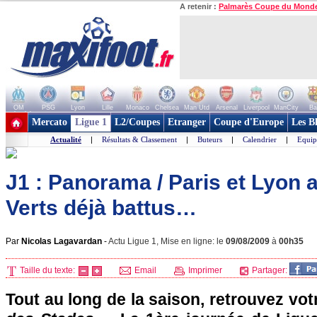
A retenir :
Palmarès Coupe du Mond
OM
PSG
Lyon
Lille
Monaco
Chelsea
Man Utd
Arsenal
Liverpool
ManCity
Ba
+ de clubs
Mercato
Ligue 1
L2/Coupes
Etranger
Coupe d'Europe
Les B
Actualité
|
Résultats & Classement
|
Buteurs
|
Calendrier
|
Equip
J1 : Panorama / Paris et Lyon 
Verts déjà battus…
Par
Nicolas Lagavardan
-
Actu Ligue 1, Mise en ligne: le
09/08/2009
à
00h35
Taille du texte:
Email
Imprimer
Partager:
Tout au long de la saison, retrouvez votr