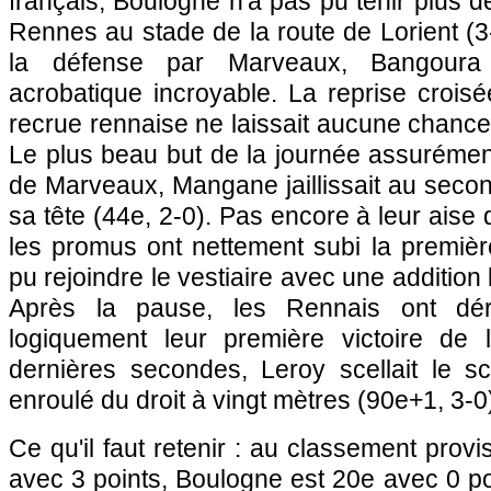
français, Boulogne n'a pas pu tenir plus d
Rennes
au stade de la route de Lorient (3
la défense par Marveaux, Bangoura 
acrobatique incroyable. La reprise crois
recrue rennaise ne laissait aucune chance 
Le plus beau but de la journée assurémen
de Marveaux, Mangane jaillissait au seco
sa tête (44e, 2-0). Pas encore à leur aise
les promus ont nettement subi la premièr
pu rejoindre le vestiaire avec une additio
Après la pause, les Rennais ont dér
logiquement leur première victoire de 
dernières secondes, Leroy scellait le s
enroulé du droit à vingt mètres (90e+1, 3-0
Ce qu'il faut retenir : au classement provi
avec 3 points, Boulogne est 20e avec 0 po