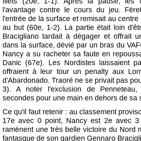
filets (20e, 1-1). Après la pause, les
l'avantage contre le cours du jeu. Fér
l'entrée de la surface et remisait au centre
au but (60e, 1-2). La partie était loin d'ê
Bracigliano tardait à dégager et offrait u
dans la surface, dévié par un bras du VAF
Nancy a su racheter sa faute en repoussan
Danic (67e). Les Nordistes laissaient p
offraient à leur tour un penalty aux Lor
d'Abardonado. Traoré ne se privait pas pour
3). A noter l'exclusion de Penneteau,
secondes pour une main en dehors de sa s
Ce qu'il faut retenir : au classement provis
17e avec 0 point, Nancy est 2e avec 3 
ramènent une très belle victoire du Nord 
fantasque de son gardien Gennaro Bracigl