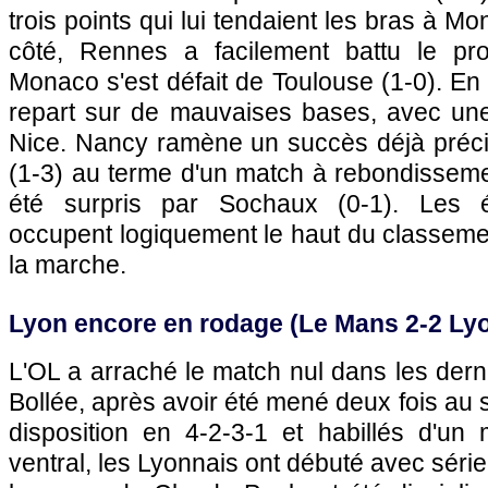
trois points qui lui tendaient les bras à
Mon
côté,
Rennes
a facilement battu le pr
Monaco
s'est défait de
Toulouse
(1-0). En
repart sur de mauvaises bases, avec une 
Nice
. Nancy ramène un succès déjà préc
(1-3) au terme d'un match à rebondisseme
été surpris par
Sochaux
(0-1). Les é
occupent logiquement le haut du classemen
la marche.
Lyon
encore en rodage (
Le Mans
2-2
Ly
L'OL
a arraché le match nul dans les dern
Bollée, après avoir été mené deux fois au 
disposition en 4-2-3-1 et habillés d'un 
ventral, les Lyonnais ont débuté avec série