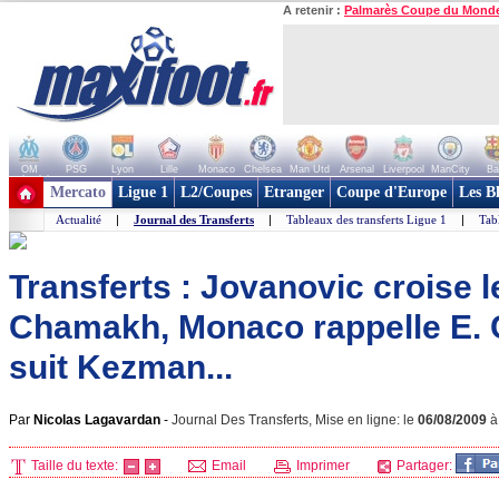
A retenir :
Palmarès Coupe du Mond
OM
PSG
Lyon
Lille
Monaco
Chelsea
Man Utd
Arsenal
Liverpool
ManCity
Ba
+ de clubs
Mercato
Ligue 1
L2/Coupes
Etranger
Coupe d'Europe
Les B
Actualité
|
Journal des Transferts
|
Tableaux des transferts Ligue 1
|
Tab
Transferts : Jovanovic croise l
Chamakh, Monaco rappelle E. 
suit Kezman...
Par
Nicolas Lagavardan
-
Journal Des Transferts, Mise en ligne: le
06/08/2009
Taille du texte:
Email
Imprimer
Partager: