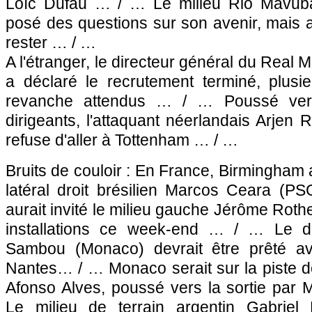
Loïc Dufau … / … Le milieu Rio Mavub
posé des questions sur son avenir, mais a
rester … / …
A l'étranger, le directeur général du Real 
a déclaré le recrutement terminé, plusi
revanche attendus … / … Poussé vers
dirigeants, l'attaquant néerlandais Arjen
refuse d'aller à Tottenham … / …
Bruits de couloir : En France, Birmingham 
latéral droit brésilien Marcos Ceara (
PS
aurait invité le milieu gauche Jérôme Roth
installations ce week-end … / … Le 
Sambou (
Monaco
) devrait être prêté a
Nantes
… / …
Monaco
serait sur la piste d
Afonso Alves, poussé vers la sortie par
Le milieu de terrain argentin Gabriel 