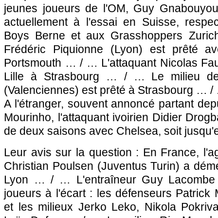
jeunes joueurs de
l'OM
, Guy Gnabouyou 
actuellement à l'essai en Suisse, resp
Boys Berne et aux Grasshoppers Zuric
Frédéric Piquionne (
Lyon
) est prêté av
Portsmouth … / … L'attaquant Nicolas Fau
Lille
à
Strasbourg
… / … Le milieu de t
(Valenciennes) est prêté à
Strasbourg
… /
A l'étranger, souvent annoncé partant dep
Mourinho, l'attaquant ivoirien Didier Drog
de deux saisons avec Chelsea, soit jusqu'
Leur avis sur la question : En France, l'a
Christian Poulsen (Juventus Turin) a déme
Lyon
… / … L'entraîneur Guy Lacombe
joueurs à l'écart : les défenseurs Patrick 
et les milieux Jerko Leko, Nikola Pokriv