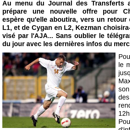
Au menu du Journal des Transferts au
prépare une nouvelle offre pour C
espère qu'elle aboutira, vers un retou
L1, et de Cygan en L2, Kezman choisira-
visé par l'AJA... Sans oublier le télég
du jour avec les dernières infos du merc
Pou
le 
jus
Max
son
des
ren
12h
Po
d'i