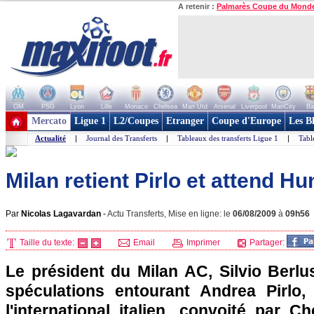
A retenir :
Palmarès Coupe du Mond
OM
PSG
Lyon
Lille
Monaco
Chelsea
Man Utd
Arsenal
Liverpool
ManCity
Ba
+ de clubs
Mercato
Ligue 1
L2/Coupes
Etranger
Coupe d'Europe
Les B
Actualité
|
Journal des Transferts
|
Tableaux des transferts Ligue 1
|
Tabl
Milan retient Pirlo et attend Hu
Par
Nicolas Lagavardan
-
Actu Transferts, Mise en ligne: le
06/08/2009
à
09h56
Taille du texte:
Email
Imprimer
Partager:
Le président du Milan AC, Silvio Berlu
spéculations entourant Andrea Pirlo
l'international italien, convoité par C