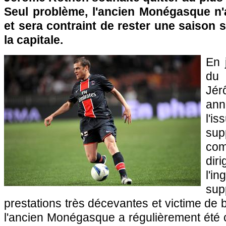
Seul problème, l'ancien Monégasque n'
et sera contraint de rester une saison
la capitale.
En j
d
Jé
ann
l'i
su
co
dir
l'
sup
prestations très décevantes et victime de b
l'ancien Monégasque a régulièrement été 