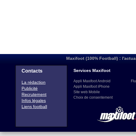
Maxifoot (100% Football) : l'actua
Services Maxifoot
Contacts
Appli Maxifoot Android
Flu
La rédaction
Appli Maxifoot iPhone
Publicité
Site web Mobile
Recrutement
Choix de consentement
Infos légales
Liens football