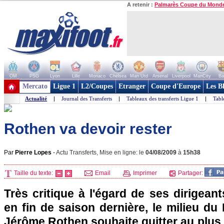
A retenir :
Palmarès Coupe du Mond
OM
PSG
Lyon
Lille
Monaco
Chelsea
Man Utd
Arsenal
Liverpool
ManCity
Ba
+ de clubs
Mercato
Ligue 1
L2/Coupes
Etranger
Coupe d'Europe
Les B
Actualité
|
Journal des Transferts
|
Tableaux des transferts Ligue 1
|
Tabl
Rothen va devoir rester
Par
Pierre Lopes
-
Actu Transferts, Mise en ligne: le
04/08/2009
à
15h38
Taille du texte:
Email
Imprimer
Partager:
Très critique à l'égard de ses dirigean
en fin de saison dernière, le milieu du
Jérôme Rothen souhaite quitter au plus v