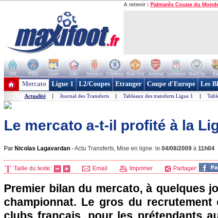
A retenir :
Palmarès Coupe du Mond
OM
PSG
Lyon
Lille
Monaco
Chelsea
Man Utd
Arsenal
Liverpool
ManCity
Ba
+ de clubs
Mercato
Ligue 1
L2/Coupes
Etranger
Coupe d'Europe
Les B
Actualité
|
Journal des Transferts
|
Tableaux des transferts Ligue 1
|
Tabl
Le mercato a-t-il profité à la Li
Par
Nicolas Lagavardan
-
Actu Transferts, Mise en ligne: le
04/08/2009
à
11h04
Taille du texte:
Email
Imprimer
Partager:
Premier bilan du mercato, à quelques jo
championnat. Le gros du recrutement 
clubs français, pour les prétendants au 