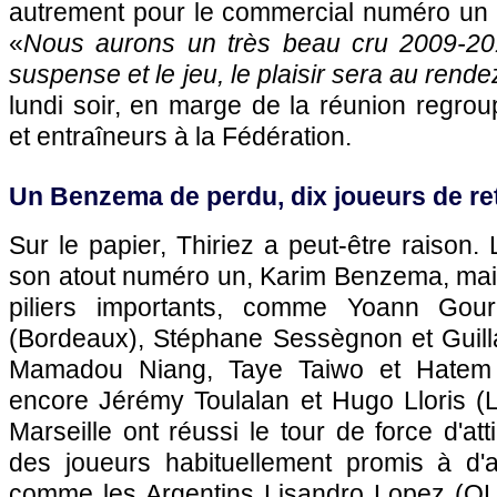
autrement pour le commercial numéro un d
«
Nous aurons un très beau cru 2009-2010
suspense et le jeu, le plaisir sera au rend
lundi soir, en marge de la réunion regroup
et entraîneurs à la Fédération.
Un Benzema de perdu, dix joueurs de re
Sur le papier, Thiriez a peut-être raison.
son atout numéro un, Karim Benzema, mai
piliers importants, comme Yoann Gour
(
Bordeaux
), Stéphane Sessègnon et Guil
Mamadou Niang, Taye Taiwo et Hatem
encore Jérémy Toulalan et Hugo Lloris (
Marseille
ont réussi le tour de force d'att
des joueurs habituellement promis à d'
comme les Argentins Lisandro Lopez (
O