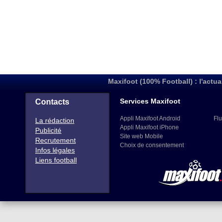
Maxifoot (100% Football) : l'actua
Services Maxifoot
Contacts
Appli Maxifoot Android
Flu
La rédaction
Appli Maxifoot iPhone
Publicité
Site web Mobile
Recrutement
Choix de consentement
Infos légales
Liens football