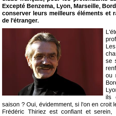
Excepté Benzema,
Lyon
,
Marseille
,
Bord
conserver leurs meilleurs éléments et 
de l'étranger.
L'
pro
Le
cha
se 
renf
ou 
Bor
Lyo
ils
saison ? Oui, évidemment, si l'on en croit l
Frédéric Thiriez est confiant et serein,