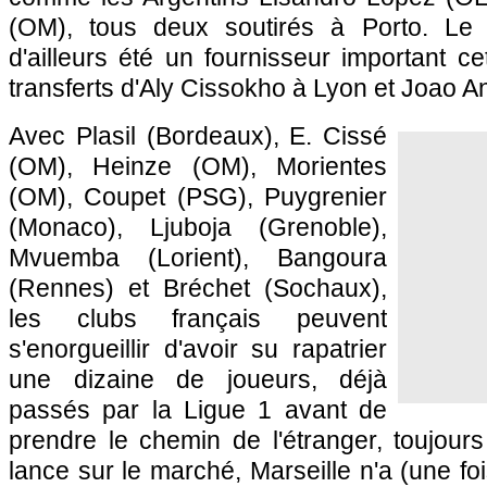
(
OM
), tous deux soutirés à Porto. Le 
d'ailleurs été un fournisseur important ce
transferts d'Aly Cissokho à
Lyon
et Joao A
Avec Plasil (
Bordeaux
), E. Cissé
(
OM
), Heinze (
OM
), Morientes
(
OM
), Coupet (
PSG
), Puygrenier
(
Monaco
), Ljuboja (Grenoble),
Mvuemba (Lorient), Bangoura
(
Rennes
) et Bréchet (
Sochaux
),
les clubs français peuvent
s'enorgueillir d'avoir su rapatrier
une dizaine de joueurs, déjà
passés par la Ligue 1 avant de
prendre le chemin de l'étranger, toujours 
lance sur le marché,
Marseille
n'a (une foi