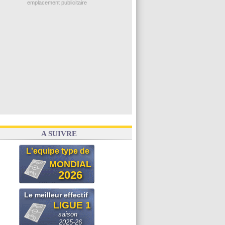
emplacement publicitaire
Real
: une nouvelle offre pour Vinicius
Amical
: l'OM domine Al-Shahaniya
Monaco
: Cabral a prolongé (officiel)
Atletico
: Molina va signer à la Roma
Real
: Diomandé arrive pour 140 M€ !
Voir les brèves précédentes
A SUIVRE
L'equipe type de
MONDIAL
2026
Le meilleur effectif
LIGUE 1
saison
2025-26