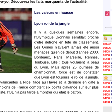
 yo-yo. Découvrez les faits marquants de l'actualité.
2
Les valeurs en hausse
Lyon
roi de la jungle
Il y a quelques semaines encore,
l'Olympique Lyonnais
semblait proche
d'être détrôné en tête du classement.
08h22
Les Gones n'avaient jamais été aussi
00h06
menacés qu'en ce début d'année 2009.
05/08
05/08
Bordeaux
,
Paris
,
Marseille
,
Rennes
,
05/08
Toulouse
,
Lille
: tous voulaient la peau
05/08
du
Lyon
. Mais après 25 journées de
05/08
05/08
championnat, force est de constater
05/08
que
Lyon
est toujours le roi de la jungle.
05/08
onvaincantes à
Nice
, face au Havre et la dernière en date à
05/08
05/08
05/08
pions de France comptent six points d'avance sur leur plus
05/08
05/08
05/08
esté,
l'OL
n'a pas tardé à montrer qui était le patron.
05/08
05/08
05/08
04/08
05/08
04/08
05/08
04/08
05/08
04/08
05/08