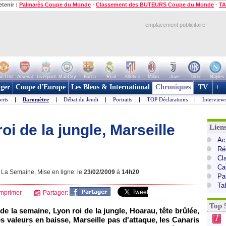
etenir :
Palmarès Coupe du Monde
-
Classement des BUTEURS Coupe du Monde
-
TA
emplacement publicitaire
n Utd
Arsenal
Liverpool
ManCity
Barca
Real
Atletico
Milan
Juve
Inter
Naples
ger
Coupe d'Europe
Les Bleus & International
Chroniques
TV
+
erts
|
Baromètre
|
Débat du Jeudi
|
Portraits
|
TOP Déclarations
|
Interview
oi de la jungle, Marseille
Lien
Act
Ré
Cl
Ca
La Semaine, Mise en ligne: le
23/02/2009
à
14h20
Pa
Ta
mprimer
Partager:
Top 
de la semaine,
Lyon
roi de la jungle, Hoarau, tête brûlée,
1
es valeurs en baisse,
Marseille
pas d'attaque, les Canaris