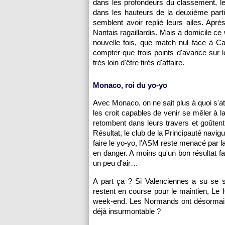
dans les profondeurs du classement, le
dans les hauteurs de la deuxième part
semblent avoir replié leurs ailes. Apr
Nantais ragaillardis. Mais à domicile c
nouvelle fois, que match nul face à Ca
compter que trois points d'avance sur l
très loin d'être tirés d'affaire.
Monaco
, roi du yo-yo
Avec
Monaco
, on ne sait plus à quoi s'
les croit capables de venir se mêler à 
retombent dans leurs travers et goûten
Résultat, le club de la Principauté navig
faire le yo-yo,
l'ASM
reste menacé par la 
en danger. A moins qu'un bon résultat 
un peu d'air…
A part ça ? Si Valenciennes a su se so
restent en course pour le maintien, Le 
week-end. Les Normands ont désormais d
déjà insurmontable ?