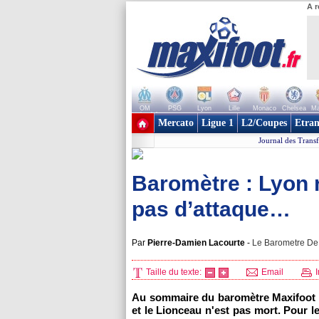
A r
OM
PSG
Lyon
Lille
Monaco
Chelsea
Ma
+ de clubs
Mercato
Ligue 1
L2/Coupes
Etran
Journal des Transf
Baromètre : Lyon r
pas d’attaque…
Par
Pierre-Damien Lacourte
-
Le Barometre De 
Taille du texte:
Email
I
Au sommaire du baromètre Maxifoot 
et le Lionceau n'est pas mort. Pour l