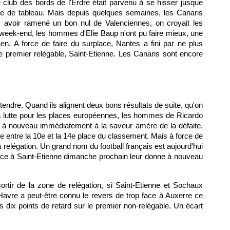
 club des bords de l'Erdre était parvenu à se hisser jusque
ie de tableau. Mais depuis quelques semaines, les Canaris
ès avoir ramené un bon nul de Valenciennes, on croyait les
e week-end, les hommes d'Elie Baup n'ont pu faire mieux, une
en. A force de faire du surplace,
Nantes
a fini par ne plus
e premier relégable, Saint-Etienne. Les Canaris sont encore
attendre. Quand ils alignent deux bons résultats de suite, qu'on
la lutte pour les places européennes, les hommes de Ricardo
t à nouveau immédiatement à la saveur amère de la défaite.
ue entre la 10e et la 14e place du classement. Mais à force de
relégation. Un grand nom du football français est aujourd'hui
face à Saint-Etienne dimanche prochain leur donne à nouveau
rtir de la zone de relégation, si Saint-Etienne et
Sochaux
Havre a peut-être connu le revers de trop face à
Auxerre
ce
ix points de retard sur le premier non-relégable. Un écart