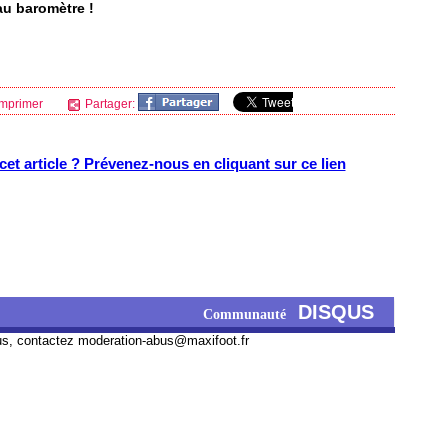
au baromètre !
mprimer
Partager:
et article ? Prévenez-nous en cliquant sur ce lien
DISQUS
Communauté
us, contactez
moderation-abus@maxifoot.fr