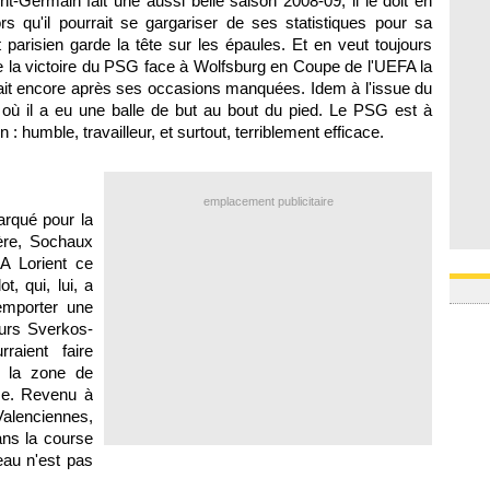
t-Germain fait une aussi belle saison 2008-09, il le doit en
05/08
s qu'il pourrait se gargariser de ses statistiques pour sa
05/08
nt parisien garde la tête sur les épaules. Et en veut toujours
05/08
e la victoire du
PSG
face à Wolfsburg en Coupe de l'UEFA la
05/08
05/08
tait encore après ses occasions manquées. Idem à l'issue du
ù il a eu une balle de but au bout du pied. Le
PSG
est à
: humble, travailleur, et surtout, terriblement efficace.
emplacement publicitaire
arqué pour la
ère,
Sochaux
A Lorient ce
, qui, lui, a
remporter une
eurs Sverkos-
raient faire
e la zone de
hme. Revenu à
Valenciennes,
ans la course
eau n'est pas