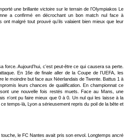
porté une brillante victoire sur le terrain de l'Olympiakos Le
enne a confirmé en décrochant un bon match nul face à
ts ont malgré tout prouvé qu'ils valaient bien mieux que leur
sa force. Aujourd'hui, c'est peut-être ce qui causera sa perte.
attaque. En 16e de finale aller de la Coupe de l'UEFA, les
e le moindre but face aux Néerlandais de Twente. Battus 1 à
promis leurs chances de qualification. En championnat ce
sont une nouvelle fois restés muets. Face au Mans, une
ais n'ont pu faire mieux que 0 à 0. Un nul qui les laisse à la
 ce temps-là,
Lyon
a sérieusement repris du poil de la bête et
e touche, le
FC Nantes
avait pris son envol. Longtemps ancré