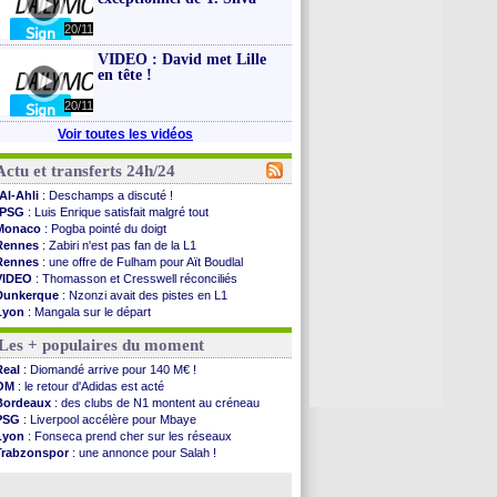
20/11
VIDEO : David met Lille
en tête !
20/11
Voir toutes les vidéos
Actu et transferts 24h/24
Al-Ahli
: Deschamps a discuté !
PSG
: Luis Enrique satisfait malgré tout
Monaco
: Pogba pointé du doigt
Rennes
: Zabiri n'est pas fan de la L1
Rennes
: une offre de Fulham pour Aït Boudlal
VIDEO
: Thomasson et Cresswell réconciliés
Dunkerque
: Nzonzi avait des pistes en L1
Lyon
: Mangala sur le départ
Amical
: Arsenal s'incline face au Real Betis
Les + populaires du moment
Amical
: lourde défaite pour le PSG
Man City
: Maresca flou pour Reijnders
Real
: Diomandé arrive pour 140 M€ !
LdC
: Fenerbahçe prend une belle option
OM
: le retour d'Adidas est acté
Al-Diriyah
: Mbemba arrive libre (officiel)
Bordeaux
: des clubs de N1 montent au créneau
Atletico
: le plan d'Alvarez à son retour
PSG
: Liverpool accélère pour Mbaye
Amical
: premier succès pour Brest
Lyon
: Fonseca prend cher sur les réseaux
VIDEO
: le joli but de Greenwood avec le Fener !
Trabzonspor
: une annonce pour Salah !
CdM 2030
: une promesse d'Infantino au Maroc ...
EdF
: Infantino complimente Mbappé
PSG
: la compo pour le premier match amical
Nice
: 3 joueurs écartés du groupe pro
Newcastle
: Jaissle est le nouveau coach (off.)