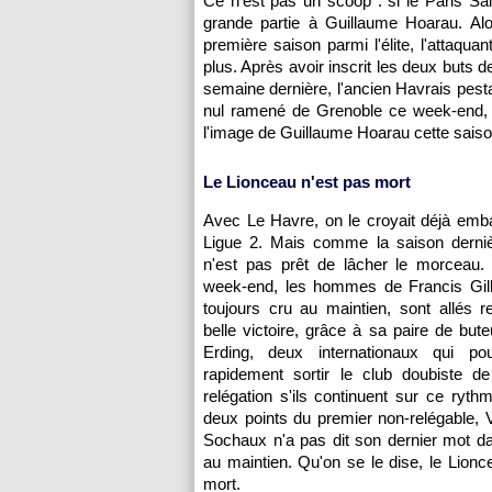
Ce n'est pas un scoop : si le
Paris
Sain
grande partie à Guillaume Hoarau. Alor
première saison parmi l'élite, l'attaqua
plus. Après avoir inscrit les deux buts d
semaine dernière, l'ancien Havrais pes
nul ramené de Grenoble ce week-end, o
l'image de Guillaume Hoarau cette saison 
Le Lionceau n'est pas mort
Avec Le Havre, on le croyait déjà emb
Ligue 2. Mais comme la saison derni
n'est pas prêt de lâcher le morceau. 
week-end, les hommes de Francis Gillot
toujours cru au maintien, sont allés 
belle victoire, grâce à sa paire de but
Erding, deux internationaux qui pour
rapidement sortir le club doubiste d
relégation s'ils continuent sur ce ryt
deux points du premier non-relégable, 
Sochaux
n'a pas dit son dernier mot d
au maintien. Qu'on se le dise, le Lionc
mort.