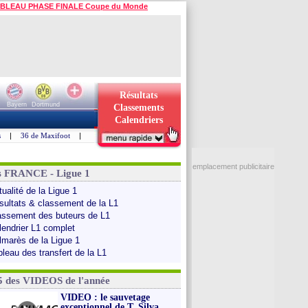
BLEAU PHASE FINALE Coupe du Monde
Résultats
Bayern
Dortmund
Classements
Calendriers
s
|
36 de Maxifoot
|
emplacement publicitaire
s FRANCE - Ligue 1
ualité de la Ligue 1
sultats & classement de la L1
assement des buteurs de L1
lendrier L1 complet
lmarès de la Ligue 1
bleau des transfert de la L1
5 des VIDEOS de l'année
VIDEO : le sauvetage
exceptionnel de T. Silva