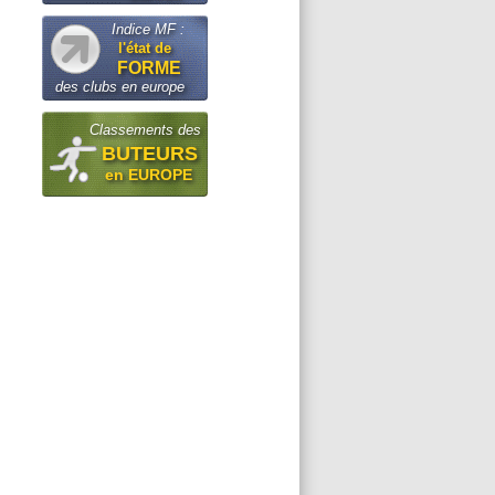
Indice MF :
l'état de
FORME
des clubs en europe
Classements des
BUTEURS
en EUROPE