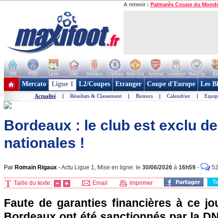
A retenir :
Palmarès Coupe du Mond
OM
PSG
Lyon
Lille
Monaco
Chelsea
Man Utd
Arsenal
Liverpool
ManCity
Ba
+ de clubs
Mercato
Ligue 1
L2/Coupes
Etranger
Coupe d'Europe
Les B
Actualité
|
Résultats & Classement
|
Buteurs
|
Calendrier
|
Equip
Bordeaux : le club est exclu d
nationales !
Par
Romain Rigaux
-
Actu Ligue 1, Mise en ligne: le
30/06/2026
à
16h59
-
5
T
Taille du texte:
Email
Imprimer
Faute de garanties financières à ce jo
Bordeaux ont été sanctionnés par la D