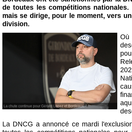
de toutes les compétitions nationales. 
mais se dirige, pour le moment, vers u
division.
Où
de
po
Rel
202
Nat
cau
fi
aqu
La chute continue pour Gérard Lopez et Bordeaux.
des
La DNCG a annoncé ce mardi l'exclusion