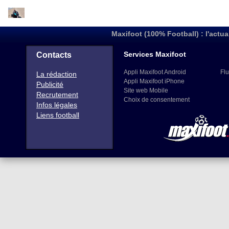
Maxifoot (100% Football) : l'actua
Services Maxifoot
Contacts
Appli Maxifoot Android
Flu
La rédaction
Appli Maxifoot iPhone
Publicité
Site web Mobile
Recrutement
Choix de consentement
Infos légales
Liens football