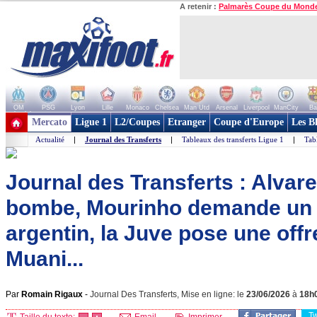
A retenir :
Palmarès Coupe du Mond
OM
PSG
Lyon
Lille
Monaco
Chelsea
Man Utd
Arsenal
Liverpool
ManCity
Ba
+ de clubs
Mercato
Ligue 1
L2/Coupes
Etranger
Coupe d'Europe
Les B
Actualité
|
Journal des Transferts
|
Tableaux des transferts Ligue 1
|
Tab
Journal des Transferts : Alvar
bombe, Mourinho demande un 
argentin, la Juve pose une off
Muani...
Par
Romain Rigaux
-
Journal Des Transferts, Mise en ligne: le
23/06/2026
à
18h
T