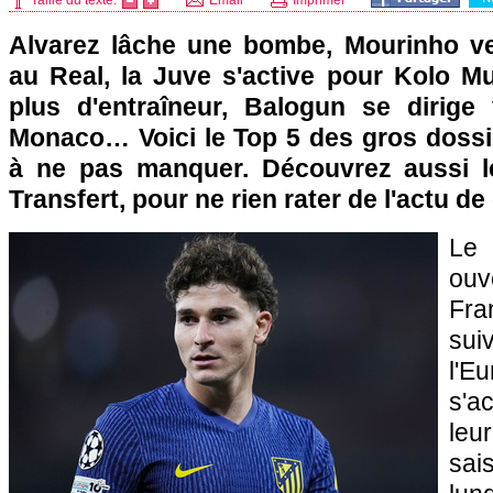
Taille du texte:
Email
Imprimer
Alvarez lâche une bombe, Mourinho v
au Real, la Juve s'active pour Kolo Mu
plus d'entraîneur, Balogun se dirige
Monaco… Voici le Top 5 des gros dossi
à ne pas manquer. Découvrez aussi 
Transfert, pour ne rien rater de l'actu d
Le 
ouv
Fra
su
l'
s'a
leur
sai