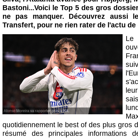
Bastoni...Voici le Top 5 des gros dossie
ne pas manquer. Découvrez aussi l
Transfert, pour ne rien rater de l'actu d
Le 
ouv
Fra
su
l'
s'a
leur
sai
lun
Afonso Moreira va rapporter gros à l'OL.
Max
quotidiennement le best of des plus gros d
résumé des principales informations 