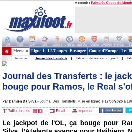
A retenir :
Palmarès Coupe du Mond
OM
PSG
Lyon
Lille
Monaco
Chelsea
Man Utd
Arsenal
Liverpool
ManCity
Ba
+ de clubs
Mercato
Ligue 1
L2/Coupes
Etranger
Coupe d'Europe
Les B
Actualité
|
Journal des Transferts
|
Tableaux des transferts Ligue 1
|
Tab
Journal des Transferts : le jack
bouge pour Ramos, le Real s'off
Par
Damien Da Silva
-
Journal Des Transferts, Mise en ligne: le
17/06/2026
à
18
T
Taille du texte:
Email
Imprimer
Le jackpot de l'OL, ça bouge pour Ram
Silva, l'Atalanta avance pour Højbjerg, 