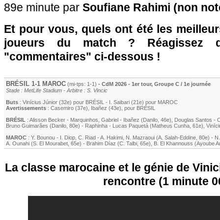
89e minute par
Soufiane Rahimi (non not
Et pour vous, quels ont été les meilleu
joueurs du match ? Réagissez 
"commentaires" ci-dessous !
BRÉSIL 1-1 MAROC
(mi-tps: 1-1)
- CdM 2026 - 1er tour, Groupe C / 1e journée
Stade : MetLife Stadium - Arbitre : S. Vincic
Buts
:
Vinícius Júnior
(32e) pour BRÉSIL -
I. Saibari
(21e) pour MAROC
Avertissements
:
Casemiro
(37e)
,
Ibañez
(43e)
, pour BRÉSIL
BRÉSIL
:
Alisson Becker
-
Marquinhos
,
Gabriel
-
Ibañez
(
Danilo
, 46e)
,
Douglas Santos
-
C
Bruno Guimarães
(
Danilo
, 80e)
-
Raphinha
-
Lucas Paquetá
(
Matheus Cunha
, 61e)
,
Viníc
MAROC
:
Y. Bounou
-
I. Diop
,
C. Riad
-
A. Hakimi
,
N. Mazraoui
(
A. Salah-Eddine
, 80e)
-
N.
A. Ounahi
(
S. El Mourabet
, 65e)
-
Brahim Díaz
(
C. Talbi
, 65e)
,
B. El Khannouss
(
Ayoube A
La classe marocaine et le génie de Vinic
rencontre (1 minute 0