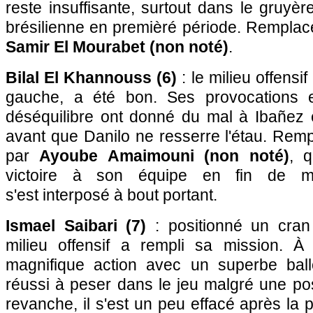
reste insuffisante, surtout dans le gruyèr
brésilienne en premièré période. Remplac
Samir El Mourabet (non noté)
.
Bilal El Khannouss (6)
: le milieu offensi
gauche, a été bon. Ses provocations e
déséquilibre ont donné du mal à Ibañez 
avant que Danilo ne resserre l'étau. Rem
par
Ayoube Amaimouni (non noté)
, q
victoire à son équipe en fin de ma
s'est interposé à bout portant.
Ismael Saibari (7)
: positionné un cran 
milieu offensif a rempli sa mission. À
magnifique action avec un superbe ball
réussi à peser dans le jeu malgré une posi
revanche, il s'est un peu effacé après la