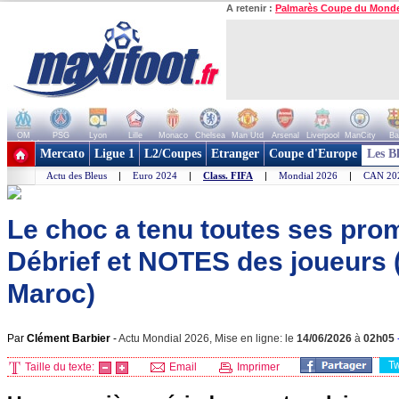
A retenir :
Palmarès Coupe du Mond
OM
PSG
Lyon
Lille
Monaco
Chelsea
Man Utd
Arsenal
Liverpool
ManCity
Ba
+ de clubs
Mercato
Ligue 1
L2/Coupes
Etranger
Coupe d'Europe
Les B
Actu des Bleus
|
Euro 2024
|
Class. FIFA
|
Mondial 2026
|
CAN 20
Le choc a tenu toutes ses pro
Débrief et NOTES des joueurs (
Maroc)
Par
Clément Barbier
-
Actu Mondial 2026, Mise en ligne: le
14/06/2026
à
02h05
T
Taille du texte:
Email
Imprimer